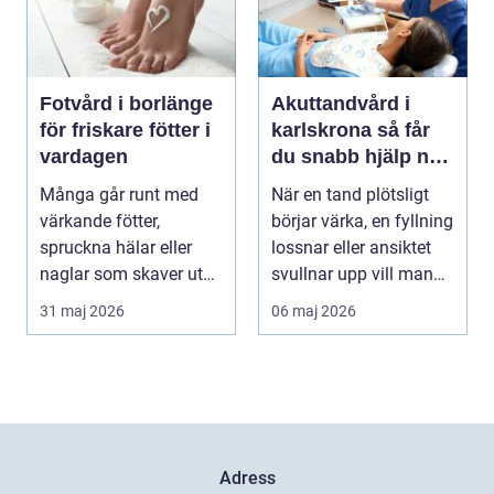
Fotvård i borlänge
Akuttandvård i
för friskare fötter i
karlskrona så får
vardagen
du snabb hjälp när
tanden krisar
Många går runt med
När en tand plötsligt
värkande fötter,
börjar värka, en fyllning
spruckna hälar eller
lossnar eller ansiktet
naglar som skaver utan
svullnar upp vill man
att göra något åt de...
ha hjäl...
31 maj 2026
06 maj 2026
Adress