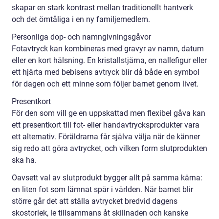
skapar en stark kontrast mellan traditionellt hantverk
och det ömtåliga i en ny familjemedlem.
Personliga dop- och namngivningsgåvor
Fotavtryck kan kombineras med gravyr av namn, datum
eller en kort hälsning. En kristallstjärna, en nallefigur eller
ett hjärta med bebisens avtryck blir då både en symbol
för dagen och ett minne som följer barnet genom livet.
Presentkort
För den som vill ge en uppskattad men flexibel gåva kan
ett presentkort till fot- eller handavtrycksprodukter vara
ett alternativ. Föräldrarna får själva välja när de känner
sig redo att göra avtrycket, och vilken form slutprodukten
ska ha.
Oavsett val av slutprodukt bygger allt på samma kärna:
en liten fot som lämnat spår i världen. När barnet blir
större går det att ställa avtrycket bredvid dagens
skostorlek, le tillsammans åt skillnaden och kanske