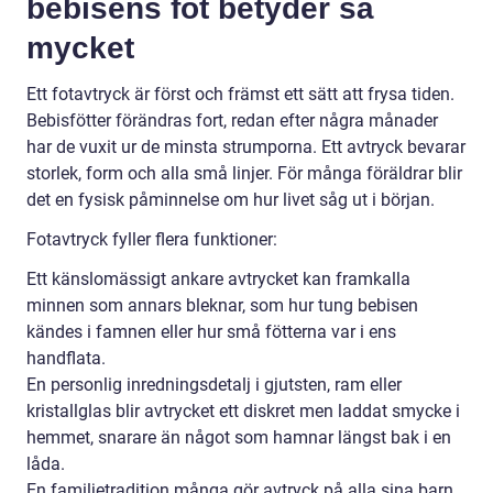
bebisens fot betyder så
mycket
Ett fotavtryck är först och främst ett sätt att frysa tiden.
Bebisfötter förändras fort, redan efter några månader
har de vuxit ur de minsta strumporna. Ett avtryck bevarar
storlek, form och alla små linjer. För många föräldrar blir
det en fysisk påminnelse om hur livet såg ut i början.
Fotavtryck fyller flera funktioner:
Ett känslomässigt ankare avtrycket kan framkalla
minnen som annars bleknar, som hur tung bebisen
kändes i famnen eller hur små fötterna var i ens
handflata.
En personlig inredningsdetalj i gjutsten, ram eller
kristallglas blir avtrycket ett diskret men laddat smycke i
hemmet, snarare än något som hamnar längst bak i en
låda.
En familjetradition många gör avtryck på alla sina barn.