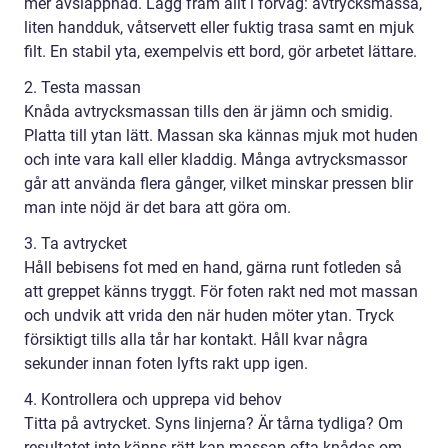
mer avslappnad. Lägg fram allt i förväg: avtrycksmassa,
liten handduk, våtservett eller fuktig trasa samt en mjuk
filt. En stabil yta, exempelvis ett bord, gör arbetet lättare.
2. Testa massan
Knåda avtrycksmassan tills den är jämn och smidig.
Platta till ytan lätt. Massan ska kännas mjuk mot huden
och inte vara kall eller kladdig. Många avtrycksmassor
går att använda flera gånger, vilket minskar pressen blir
man inte nöjd är det bara att göra om.
3. Ta avtrycket
Håll bebisens fot med en hand, gärna runt fotleden så
att greppet känns tryggt. För foten rakt ned mot massan
och undvik att vrida den när huden möter ytan. Tryck
försiktigt tills alla tår har kontakt. Håll kvar några
sekunder innan foten lyfts rakt upp igen.
4. Kontrollera och upprepa vid behov
Titta på avtrycket. Syns linjerna? Är tårna tydliga? Om
resultatet inte känns rätt kan massan ofta knådas om