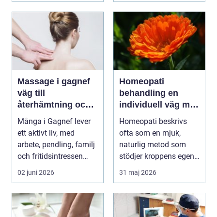
Massage i gagnef
Homeopati
väg till
behandling en
återhämtning och
individuell väg mot
bättre hälsa
bättre balans
Många i Gagnef lever
Homeopati beskrivs
ett aktivt liv, med
ofta som en mjuk,
arbete, pendling, familj
naturlig metod som
och fritidsintressen
stödjer kroppens egen
som ska få pl...
läkningsförmåga. I
02 juni 2026
31 maj 2026
stä...