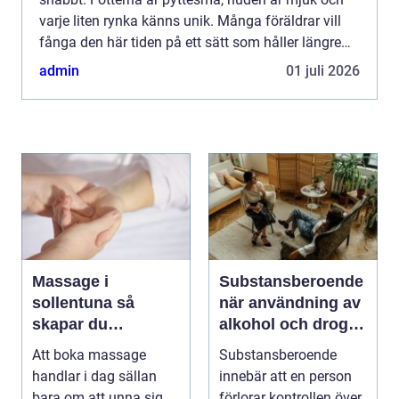
varje liten rynka känns unik. Många föräldrar vill
fånga den här tiden på ett sätt som håller längre
än mobilbilder. Ett fotavtryck bebis blir då mer än
admin
01 juli 2026
en söt ...
Massage i
Substansberoende
sollentuna så
när användning av
skapar du
alkohol och droger
återhämtning i
tar över vardagen
Att boka massage
Substansberoende
vardagen
handlar i dag sällan
innebär att en person
bara om att unna sig
förlorar kontrollen över