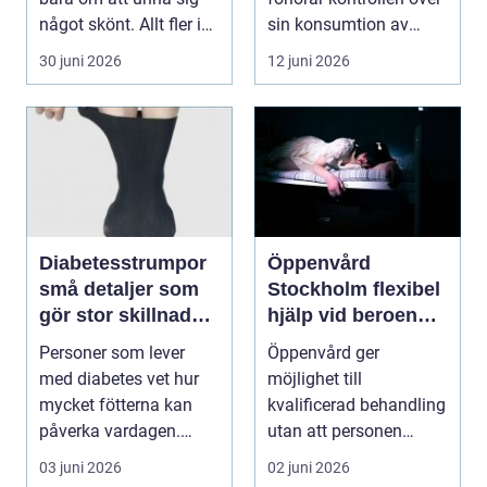
något skönt. Allt fler i
sin konsumtion av
Sollentuna söker...
alkohol, läkemedel...
30 juni 2026
12 juni 2026
Diabetesstrumpor
Öppenvård
små detaljer som
Stockholm flexibel
gör stor skillnad
hjälp vid beroende
för känsliga fötter
och annan
Personer som lever
Öppenvård ger
problematik
med diabetes vet hur
möjlighet till
mycket fötterna kan
kvalificerad behandling
påverka vardagen.
utan att personen
Nedsatt känsel, sämre
behöver lämna sitt
03 juni 2026
02 juni 2026
...
hem, sitt ...