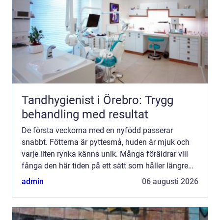
Tandhygienist i Örebro: Trygg
behandling med resultat
De första veckorna med en nyfödd passerar
snabbt. Fötterna är pyttesmå, huden är mjuk och
varje liten rynka känns unik. Många föräldrar vill
fånga den här tiden på ett sätt som håller längre
än mobilbilder. Ett fotavtryck bebis blir då mer än
admin
06 augusti 2026
en söt ...