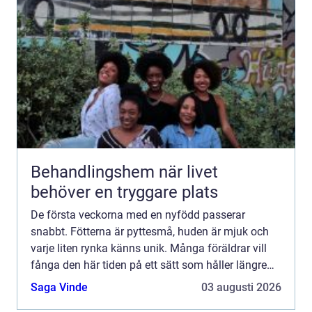
Behandlingshem när livet
behöver en tryggare plats
De första veckorna med en nyfödd passerar
snabbt. Fötterna är pyttesmå, huden är mjuk och
varje liten rynka känns unik. Många föräldrar vill
fånga den här tiden på ett sätt som håller längre
än mobilbilder. Ett fotavtryck bebis blir då mer än
Saga Vinde
03 augusti 2026
en söt ...