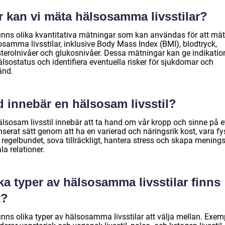
r kan vi mäta hälsosamma livsstilar?
finns olika kvantitativa mätningar som kan användas för att mä
osamma livsstilar, inklusive Body Mass Index (BMI), blodtryck,
sterolnivåer och glukosnivåer. Dessa mätningar kan ge indikatio
lsostatus och identifiera eventuella risker för sjukdomar och
tånd.
d innebär en hälsosam livsstil?
älsosam livsstil innebär att ta hand om vår kropp och sinne på e
serat sätt genom att ha en varierad och näringsrik kost, vara fy
 regelbundet, sova tillräckligt, hantera stress och skapa menings
la relationer.
ka typer av hälsosamma livsstilar finns
t?
inns olika typer av hälsosamma livsstilar att välja mellan. Exem