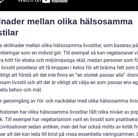
llnader mellan olika hälsosamma
stilar
ns skillnader mellan olika hälsosamma livsstilar, som baseras på
riteringar som en individ gör. Till exempel så kan vegetarianer vä
ra kött för etiska och miljömässiga skäl, medan personer som fö
livsstil prioriterar att få kroppen i ketos för att bränna fett som 
iktigt att förstå att det inte finns en ”en storlek passar alla” -lösn
sam livsstil och att det är viktigt att välja en som passar ens e
uella behov och mål.
sk genomgång av för- och nackdelar med olika hälsosamma livss
storien har olika hälsosamma livsstilar fått olika nivåer av pop
ik. Till exempel har vegetarianism varit en livsstil som praktisera
ivilisationer sedan antiken, men det har också mötts av kritik 
r att det kan leda till brist på vissa essentiella näringsämnen.