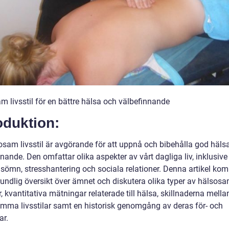
m livsstil för en bättre hälsa och välbefinnande
oduktion:
osam livsstil är avgörande för att uppnå och bibehålla god häls
nande. Den omfattar olika aspekter av vårt dagliga liv, inklusive 
 sömn, stresshantering och sociala relationer. Denna artikel kom
rundlig översikt över ämnet och diskutera olika typer av hälso
ar, kvantitativa mätningar relaterade till hälsa, skillnaderna mella
mma livsstilar samt en historisk genomgång av deras för- och
ar.