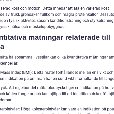
nserad kost och motion: Detta innebär att äta en varierad kost
de av frukt, grönsaker, fullkorn och magra proteinkällor. Dessut
den fysisk aktivitet, såsom konditionsträning och styrketräning 
fysisk hälsa och muskeluppbyggnad.
titativa mätningar relaterade till
sa
 mäta hälsosamma livsstilar kan olika kvantitativa mätningar a
xempel är:
 Mass Index (BMI): Detta mäter förhållandet mellan ens vikt och
en indikation på om man har en sund vikt i förhållande till läng
ryck: Att regelbundet mäta blodtrycket ger en indikation på hur v
och kärlen fungerar och kan hjälpa till att identifiera risker för hjä
kdomar.
terolnivåer: Höga kolesterolnivåer kan vara en indikation på pote