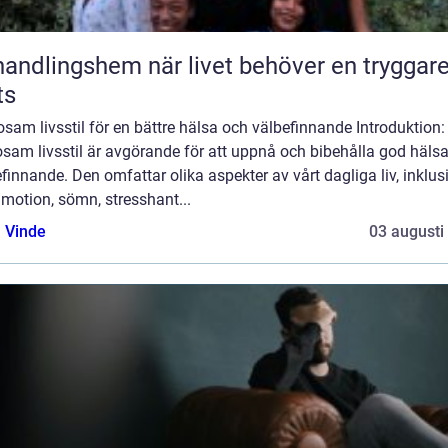
ngshem när livet behöver en tryggare
ts
sam livsstil för en bättre hälsa och välbefinnande Introduktion:
sam livsstil är avgörande för att uppnå och bibehålla god häls
finnande. Den omfattar olika aspekter av vårt dagliga liv, inklus
 motion, sömn, stresshant...
 Vinde
03 augusti