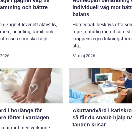
 i gagnef väg till
Homeopati behandling en
hämtning och bättre
individuell väg mot bätt
a
balans
i Gagnef lever ett aktivt liv,
Homeopati beskrivs ofta so
bete, pendling, familj och
mjuk, naturlig metod som st
sintressen som ska få pl...
kroppens egen läkningsförm
stä...
i 2026
31 maj 2026
rd i borlänge för
Akuttandvård i karlskr
are fötter i vardagen
så får du snabb hjälp n
tanden krisar
 går runt med värkande