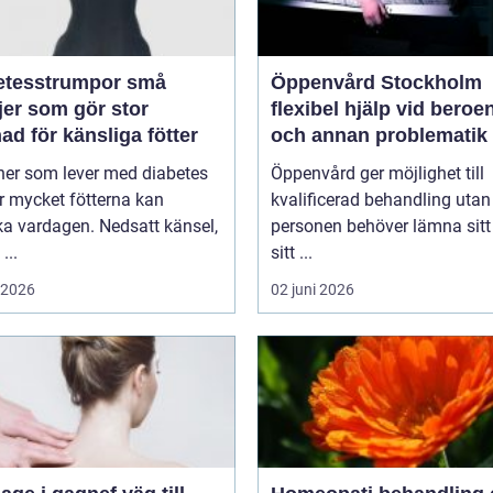
tesstrumpor små
Öppenvård Stockholm
jer som gör stor
flexibel hjälp vid beroe
nad för känsliga fötter
och annan problematik
ner som lever med diabetes
Öppenvård ger möjlighet till
r mycket fötterna kan
kvalificerad behandling utan
a vardagen. Nedsatt känsel,
personen behöver lämna sitt
...
sitt ...
i 2026
02 juni 2026