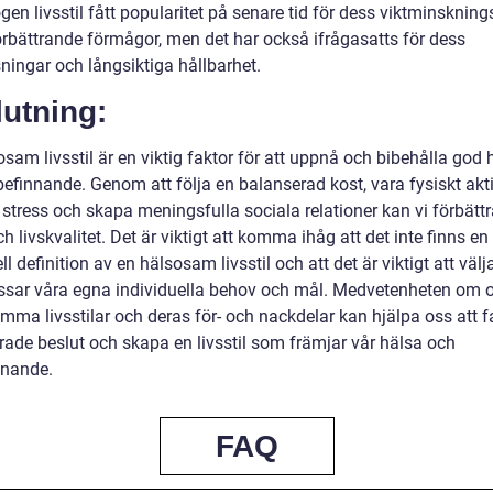
gen livsstil fått popularitet på senare tid för dess viktminskning
örbättrande förmågor, men det har också ifrågasatts för dess
ningar och långsiktiga hållbarhet.
utning:
sam livsstil är en viktig faktor för att uppnå och bibehålla god 
efinnande. Genom att följa en balanserad kost, vara fysiskt akti
stress och skapa meningsfulla sociala relationer kan vi förbättr
h livskvalitet. Det är viktigt att komma ihåg att det inte finns en
ll definition av en hälsosam livsstil och att det är viktigt att välj
sar våra egna individuella behov och mål. Medvetenheten om o
mma livsstilar och deras för- och nackdelar kan hjälpa oss att f
rade beslut och skapa en livsstil som främjar vår hälsa och
nnande.
FAQ