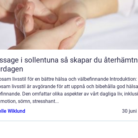
 i sollentuna så skapar du återhämtning
ardagen
sam livsstil för en bättre hälsa och välbefinnande Introduktion:
sam livsstil är avgörande för att uppnå och bibehålla god häls
finnande. Den omfattar olika aspekter av vårt dagliga liv, inklus
 motion, sömn, stresshant...
elle Wiklund
30 juni