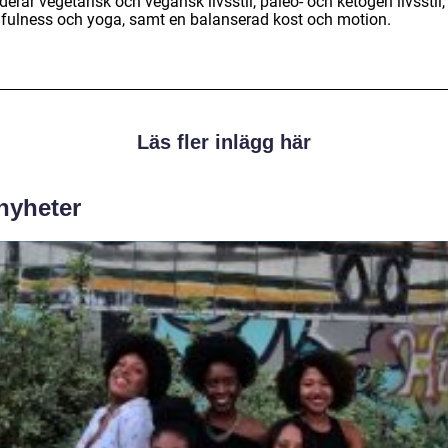
derar vegetarisk och vegansk livsstil, paleo- och ketogen livsstil,
fulness och yoga, samt en balanserad kost och motion.
Läs fler inlägg här
 nyheter