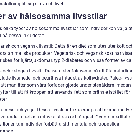
nställning till sig själv och livet.
r av hälsosamma livsstilar
s olika typer av hälsosamma livsstilar som individer kan välja att
 på dessa inkluderar:
arisk och vegansk livsstil: Detta är en diet som utesluter kött oc
dra animaliska produkter. Vegetarisk och vegansk kost har visat
risken för hjärtsjukdomar, typ 2-diabetes och vissa former av ca
- och ketogen livsstil: Dessa dieter fokuserar på att äta naturliga
lade livsmedel och begränsa intaget av kolhydrater. Paleo-livss
 att man äter som våra förfäder gjorde under stenåldern, medan
 syftar till att få kroppen att använda fett som bränsle istället för
ter.
fulness och yoga: Dessa livsstilar fokuserar på att skapa medve
rvarande i nuet och minska stress och ångest. Genom meditatio
tioner kan individer förbättra sitt mentala och kroppsliga
nnande.