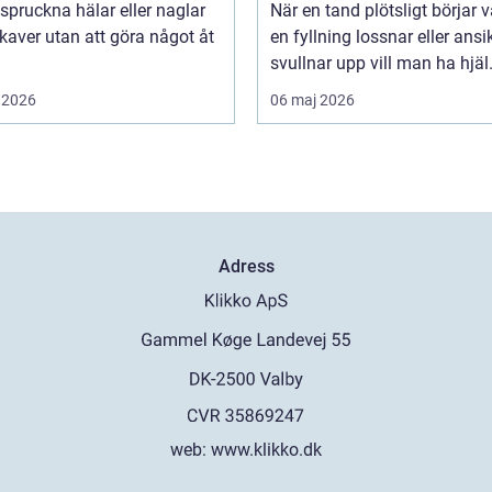
, spruckna hälar eller naglar
När en tand plötsligt börjar v
aver utan att göra något åt
en fyllning lossnar eller ansi
svullnar upp vill man ha hjäl.
 2026
06 maj 2026
Adress
web:
www.klikko.dk