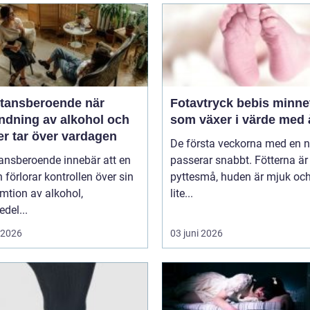
ansberoende när
Fotavtryck bebis minnet
ndning av alkohol och
som växer i värde med 
er tar över vardagen
De första veckorna med en 
ansberoende innebär att en
passerar snabbt. Fötterna är
 förlorar kontrollen över sin
pyttesmå, huden är mjuk och
mtion av alkohol,
lite...
del...
i 2026
03 juni 2026