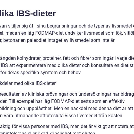
lika IBS-dieter
van skiljer sig åt i sina begränsningar och de typer av livsmedel
mpel, medan en låg FODMAP-diet undviker livsmedel som lök, vitlö
, betonar en paleodiet intaget av livsmedel som inte är
ngden kolhydrater, proteiner, fett och fibrer som ingår i varje die
 IBS att experimentera med olika dieter och konsultera en dietist
v för deras specifika symtom och behov.
delar med olika IBS-dieter
h resultaten av kliniska prövningar och undersökningar har bidrag
oder. Till exempel har låg FODMAP-diet setts som en effektiv
ldning och uppblåsthet. Men en nackdel med denna diet är att
an vara utmanande att utesluta vissa livsmedel från kosten.
laktig för vissa personer med IBS, men det är viktigt att notera at
tenintolerans eller ökad känslighet mot gluten.