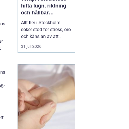
hitta lugn, riktning
och hållbar
förändring
Allt fler i Stockholm
hos
söker stöd för stress, oro
och känslan av att
er
vardagen skenar. Många
31 juli 2026
,
har testat att vila mer,
träna eller skärpa sig,
men märker att det inte
räcker. Terapi blir då en
nns
plats där någon lyssnar
på djupet, ställer rätt
bör
frågor och h...
tom