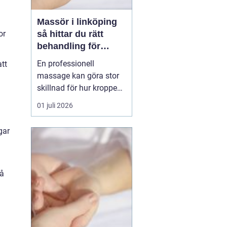
Massör i linköping
så hittar du rätt
or
behandling för
kropp och hälsa
En professionell
att
massage kan göra stor
skillnad för hur kroppen
känns i vardagen.
01 juli 2026
Många i Linköping söker
massage först när
gar
värken blir för stor eller
när stressnivån är
ohållbar. Men massage
kan vara lika mycket
så
förebyggande som
behandlande. Med rät...