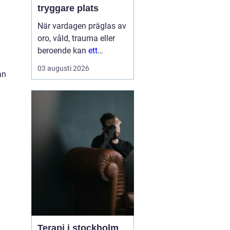
tryggare plats
När vardagen präglas av
oro, våld, trauma eller
beroende kan
ett
Behandlingshem bli
den
03 augusti 2026
an
trygga punkt som
saknas. För många
kvinnor handlar det inte
bara om att få tak över
huvudet, utan om att få
skydd, professi...
Terapi i stockholm