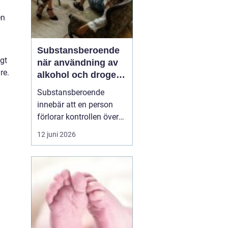
en
Substansberoende
igt
när användning av
re.
alkohol och droger
tar över vardagen
Substansberoende
innebär att en person
förlorar kontrollen över
sin konsumtion av
12 juni 2026
alkohol, läkemedel eller
droger. Livet börjar
kretsa kring tillgång,
användning och
återhämtning. Relationer,
arbete, hälsa och
självkänsla påverkas
steg för steg, ofta...