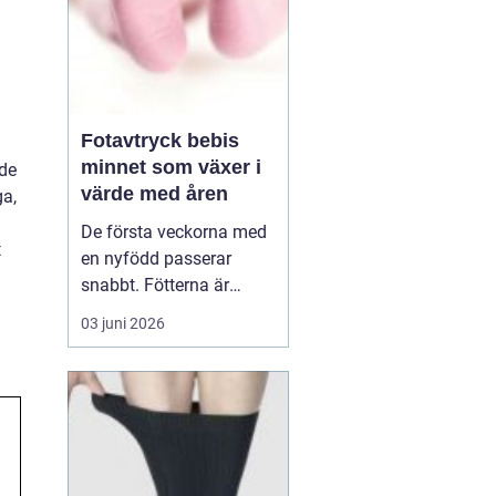
Fotavtryck bebis
minnet som växer i
nde
värde med åren
ga,
De första veckorna med
t
en nyfödd passerar
snabbt. Fötterna är
pyttesmå, huden är mjuk
03 juni 2026
och varje liten rynka
känns unik. Många
föräldrar vill fånga den
här tiden på ett sätt som
håller längre än
mobilbilder. Ett
fotavt...