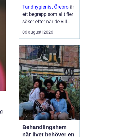
resultat
Tandhygienist Örebro
är
ett begrepp som allt fler
söker efter när de vill
fräscha upp sitt
06 augusti 2026
utseende utan kirurgi.
Många vill fylla ut linjer,
ge mer ...
ig
Behandlingshem
när livet behöver en