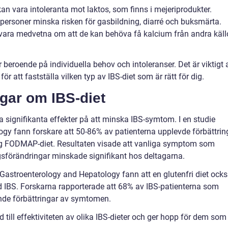
kan vara intoleranta mot laktos, som finns i mejeriprodukter.
ersoner minska risken för gasbildning, diarré och buksmärta.
 vara medvetna om att de kan behöva få kalcium från andra käll
r beroende på individuella behov och intoleranser. Det är viktigt 
för att fastställa vilken typ av IBS-diet som är rätt för dig.
ngar om IBS-diet
ha signifikanta effekter på att minska IBS-symtom. I en studie
logy fann forskare att 50-86% av patienterna upplevde förbättrin
åg FODMAP-diet. Resultaten visade att vanliga symptom som
gsförändringar minskade signifikant hos deltagarna.
 Gastroenterology and Hepatology fann att en glutenfri diet ock
d IBS. Forskarna rapporterade att 68% av IBS-patienterna som
ande förbättringar av symtomen.
 till effektiviteten av olika IBS-dieter och ger hopp för dem som