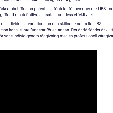
ärksamhet för sina potentiella fördelar för personer med IBS, m
ng för att dra definitiva slutsatser om dess effektivitet.
ån de individuella variationerna och skillnaderna mellan IBS-
rson kanske inte fungerar för en annan. Det är därför det är vikt
för varje individ genom rådgivning med en professionell vårdgiva