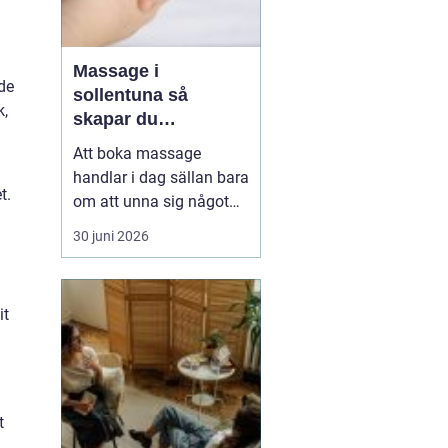
Massage i
 de
sollentuna så
k,
skapar du
återhämtning i
Att boka massage
vardagen
handlar i dag sällan bara
t.
om att unna sig något
skönt. Allt fler i
30 juni 2026
Sollentuna söker
behandling för stress,
värk, sömnproblem och
it
långvarig trötthet. Rätt
typ av massage kan
hjälpa både kroppen och
hjärnan att varva ner,
lindra smärta...
t