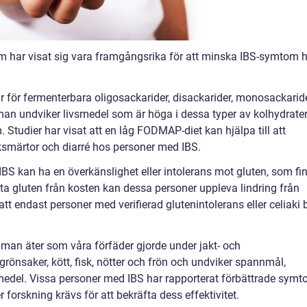
som har visat sig vara framgångsrika för att minska IBS-symtom 
ör fermenterbara oligosackarider, disackarider, monosackarid
man undviker livsmedel som är höga i dessa typer av kolhydrater
Studier har visat att en låg FODMAP-diet kan hjälpa till att
ksmärtor och diarré hos personer med IBS.
 IBS kan ha en överkänslighet eller intolerans mot gluten, som fi
uta gluten från kosten kan dessa personer uppleva lindring från
att endast personer med verifierad glutenintolerans eller celiaki 
 man äter som våra förfäder gjorde under jakt- och
grönsaker, kött, fisk, nötter och frön och undviker spannmål,
medel. Vissa personer med IBS har rapporterat förbättrade sym
forskning krävs för att bekräfta dess effektivitet.