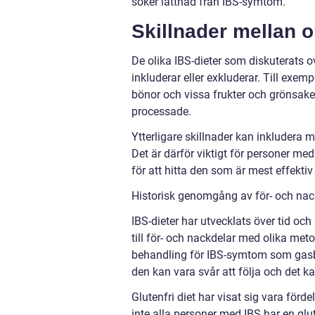
söker lättnad från IBS-symtom.
Skillnader mellan o
De olika IBS-dieter som diskuterats o
inkluderar eller exkluderar. Till exe
bönor och vissa frukter och grönsaker
processade.
Ytterligare skillnader kan inkludera mä
Det är därför viktigt för personer med
för att hitta den som är mest effekti
Historisk genomgång av för- och nack
IBS-dieter har utvecklats över tid oc
till för- och nackdelar med olika met
behandling för IBS-symtom som gasbi
den kan vara svår att följa och det k
Glutenfri diet har visat sig vara förde
inte alla personer med IBS har en glu