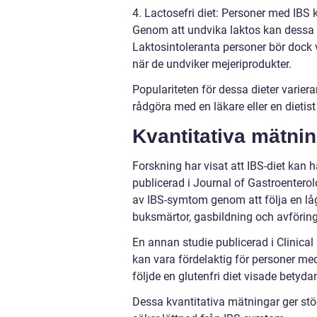
4. Lactosefri diet: Personer med IBS 
Genom att undvika laktos kan dessa p
Laktosintoleranta personer bör dock
när de undviker mejeriprodukter.
Populariteten för dessa dieter variera
rådgöra med en läkare eller en dietist 
Kvantitativa mätni
Forskning har visat att IBS-diet kan 
publicerad i Journal of Gastroentero
av IBS-symtom genom att följa en l
buksmärtor, gasbildning och avförin
En annan studie publicerad i Clinical
kan vara fördelaktig för personer me
följde en glutenfri diet visade betyd
Dessa kvantitativa mätningar ger stöd