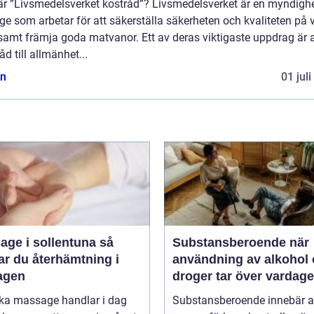
är ”Livsmedelsverket kostråd”? Livsmedelsverket är en myndighe
ge som arbetar för att säkerställa säkerheten och kvaliteten på 
amt främja goda matvanor. Ett av deras viktigaste uppdrag är a
åd till allmänhet...
n
01 jul
ge i sollentuna så
Substansberoende när
ar du återhämtning i
användning av alkohol
agen
droger tar över vardag
oka massage handlar i dag
Substansberoende innebär a