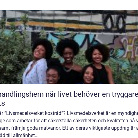
ngshem när livet behöver en tryggare
ts
är ”Livsmedelsverket kostråd”? Livsmedelsverket är en myndighe
ge som arbetar för att säkerställa säkerheten och kvaliteten på 
amt främja goda matvanor. Ett av deras viktigaste uppdrag är a
åd till allmänhet...