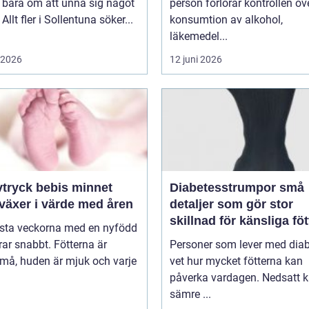
 bara om att unna sig något
person förlorar kontrollen öv
Allt fler i Sollentuna söker...
konsumtion av alkohol,
läkemedel...
i 2026
12 juni 2026
ryck bebis minnet
Diabetesstrumpor små
växer i värde med åren
detaljer som gör stor
skillnad för känsliga föt
rsta veckorna med en nyfödd
ar snabbt. Fötterna är
Personer som lever med dia
må, huden är mjuk och varje
vet hur mycket fötterna kan
påverka vardagen. Nedsatt k
sämre ...