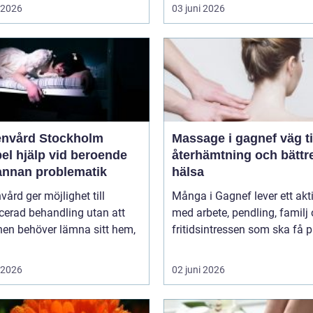
i 2026
03 juni 2026
nvård Stockholm
Massage i gagnef väg till
bel hjälp vid beroende
återhämtning och bättr
annan problematik
hälsa
ård ger möjlighet till
Många i Gagnef lever ett aktiv
icerad behandling utan att
med arbete, pendling, familj
nen behöver lämna sitt hem,
fritidsintressen som ska få pl
i 2026
02 juni 2026