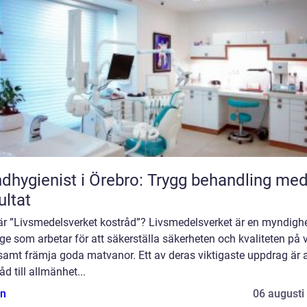
dhygienist i Örebro: Trygg behandling me
ultat
är ”Livsmedelsverket kostråd”? Livsmedelsverket är en myndighe
ge som arbetar för att säkerställa säkerheten och kvaliteten på 
amt främja goda matvanor. Ett av deras viktigaste uppdrag är a
åd till allmänhet...
n
06 augusti