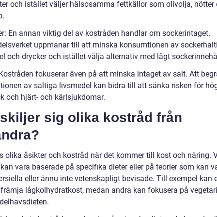
ter och istället väljer hälsosamma fettkällor som olivolja, nötter
o.
er: En annan viktig del av kostråden handlar om sockerintaget.
elsverket uppmanar till att minska konsumtionen av sockerhalt
l och drycker och istället välja alternativ med lågt sockerinnehål
 Kostråden fokuserar även på att minska intaget av salt. Att beg
onen av saltiga livsmedel kan bidra till att sänka risken för hö
k och hjärt- och kärlsjukdomar.
skiljer sig olika kostråd från
andra?
s olika åsikter och kostråd när det kommer till kost och näring. 
kan vara baserade på specifika dieter eller på teorier som kan v
rsiella eller ännu inte vetenskapligt bevisade. Till exempel kan 
 främja lågkolhydratkost, medan andra kan fokusera på vegetari
edelhavsdieten.