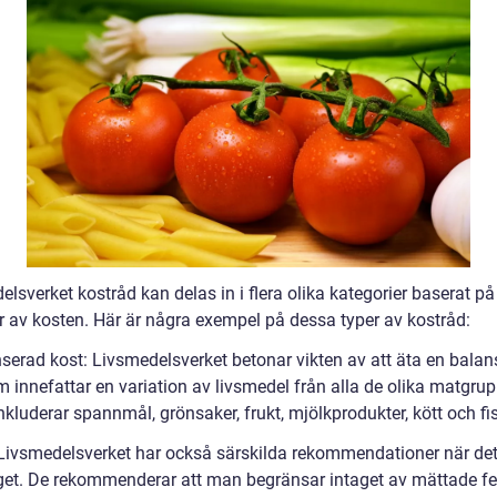
lsverket kostråd kan delas in i flera olika kategorier baserat på
r av kosten. Här är några exempel på dessa typer av kostråd:
nserad kost: Livsmedelsverket betonar vikten av att äta en bala
m innefattar en variation av livsmedel från alla de olika matgru
kluderar spannmål, grönsaker, frukt, mjölkprodukter, kött och fi
: Livsmedelsverket har också särskilda rekommendationer när det
aget. De rekommenderar att man begränsar intaget av mättade fe