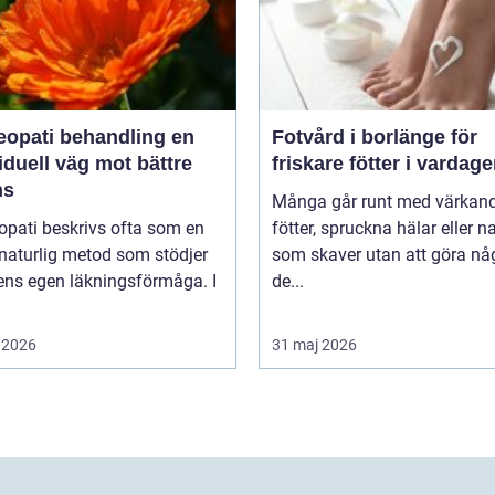
pati behandling en
Fotvård i borlänge för
iduell väg mot bättre
friskare fötter i vardag
ns
Många går runt med värkan
pati beskrivs ofta som en
fötter, spruckna hälar eller n
naturlig metod som stödjer
som skaver utan att göra nå
ens egen läkningsförmåga. I
de...
 2026
31 maj 2026