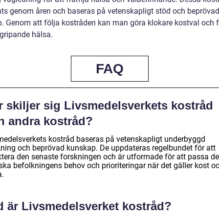
ats genom åren och baseras på vetenskapligt stöd och bepröva
. Genom att följa kostråden kan man göra klokare kostval och f
rgripande hälsa.
FAQ
 skiljer sig Livsmedelsverkets kostråd
ån andra kostråd?
medelsverkets kostråd baseras på vetenskapligt underbyggd
kning och beprövad kunskap. De uppdateras regelbundet för att
ektera den senaste forskningen och är utformade för att passa d
ska befolkningens behov och prioriteringar när det gäller kost o
a.
d är Livsmedelsverket kostråd?