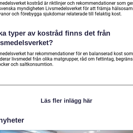
medelsverket kostråd är riktlinjer och rekommendationer som ge
svenska myndigheten Livsmedelsverket för att främja hälsosa
anor och förebygga sjukdomar relaterade till felaktig kost.
ka typer av kostråd finns det från
vsmedelsverket?
medelsverket har rekommendationer för en balanserad kost som
uderar livsmedel från olika matgrupper, råd om fettintag, begrän
ocker och saltkonsumtion.
Läs fler inlägg här
 nyheter