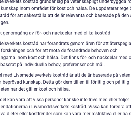
elsverkets kostråd grundar sig på vetenskapligt underbyggda r
 kunskap inom området för kost och hälsa. De uppdaterar regel
tråd för att säkerställa att de är relevanta och baserade på den
ngen.
sk genomgång av för- och nackdelar med olika kostråd
elsverkets kostråd har förändrats genom åren för att återspegl
 forskningen och för att möta de förändrade behoven och
ringarna inom kost och hälsa. Det finns för- och nackdelar med o
 baserat på individuella behov, preferenser och mål.
el med Livsmedelsverkets kostråd är att de är baserade på veten
 beprövad kunskap. Detta gör dem till en tillförlitlig och pålitlig 
eten när det gäller kost och hälsa.
el kan vara att vissa personer kanske inte trivs med eller följer
ndationerna i Livsmedelsverkets kostråd. Vissa kan föredra att
iva dieter eller kosttrender som kan vara mer restriktiva eller ha 