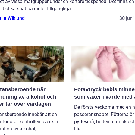
et av vissa matgrupper under en kortare tidsperiod. Det finns en
 olika snabba dieter tillgängliga...
elle Wiklund
30 juni
ansberoende när
Fotavtryck bebis minnet
ndning av alkohol och
som växer i värde med 
er tar över vardagen
De första veckorna med en 
ansberoende innebär att en
passerar snabbt. Fötterna är
 förlorar kontrollen över sin
pyttesmå, huden är mjuk och
mtion av alkohol,
lite...