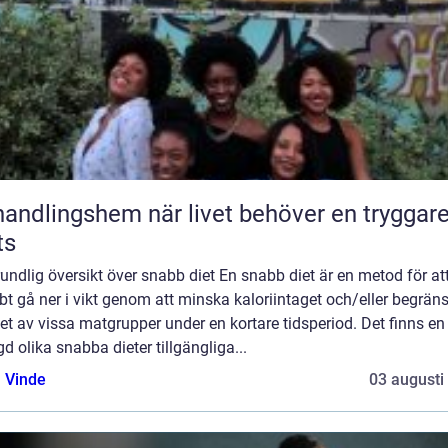
ngshem när livet behöver en tryggare
ts
undlig översikt över snabb diet En snabb diet är en metod för at
t gå ner i vikt genom att minska kaloriintaget och/eller begrän
et av vissa matgrupper under en kortare tidsperiod. Det finns en
 olika snabba dieter tillgängliga...
 Vinde
03 augusti