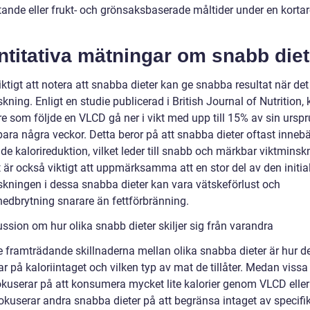
ytande eller frukt- och grönsaksbaserade måltider under en korta
titativa mätningar om snabb diet
iktigt att notera att snabba dieter kan ge snabba resultat när det
kning. Enligt en studie publicerad i British Journal of Nutrition,
re som följde en VLCD gå ner i vikt med upp till 15% av sin ursp
bara några veckor. Detta beror på att snabba dieter oftast inneb
e kalorireduktion, vilket leder till snabb och märkbar viktminsk
 är också viktigt att uppmärksamma att en stor del av den initia
skningen i dessa snabba dieter kan vara vätskeförlust och
edbrytning snarare än fettförbränning.
ssion om hur olika snabb dieter skiljer sig från varandra
e framträdande skillnaderna mellan olika snabba dieter är hur d
r på kaloriintaget och vilken typ av mat de tillåter. Medan viss
fokuserar på att konsumera mycket lite kalorier genom VLCD eller
fokuserar andra snabba dieter på att begränsa intaget av specifi