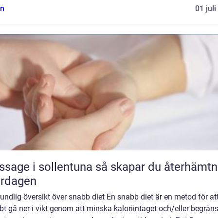
n
01 jul
 i sollentuna så skapar du återhämtning
ardagen
undlig översikt över snabb diet En snabb diet är en metod för at
t gå ner i vikt genom att minska kaloriintaget och/eller begrän