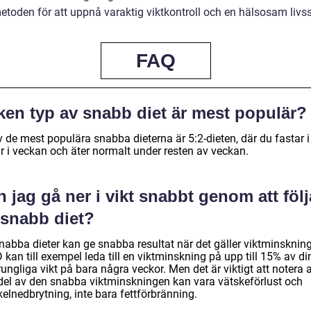
toden för att uppnå varaktig viktkontroll och en hälsosam livsst
FAQ
ken typ av snabb diet är mest populär?
 de mest populära snabba dieterna är 5:2-dieten, där du fastar i
r i veckan och äter normalt under resten av veckan.
 jag gå ner i vikt snabbt genom att följ
 snabb diet?
nabba dieter kan ge snabba resultat när det gäller viktminskning
kan till exempel leda till en viktminskning på upp till 15% av di
ungliga vikt på bara några veckor. Men det är viktigt att notera a
 del av den snabba viktminskningen kan vara vätskeförlust och
elnedbrytning, inte bara fettförbränning.