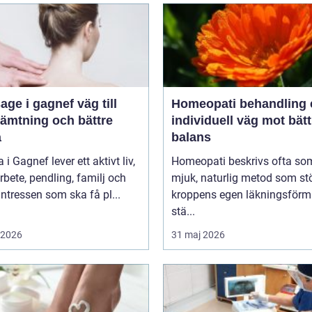
 i gagnef väg till
Homeopati behandling en
hämtning och bättre
individuell väg mot bätt
a
balans
i Gagnef lever ett aktivt liv,
Homeopati beskrivs ofta so
bete, pendling, familj och
mjuk, naturlig metod som st
sintressen som ska få pl...
kroppens egen läkningsförm
stä...
i 2026
31 maj 2026