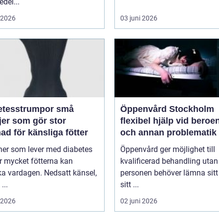
del...
i 2026
03 juni 2026
tesstrumpor små
Öppenvård Stockholm
jer som gör stor
flexibel hjälp vid beroe
nad för känsliga fötter
och annan problematik
ner som lever med diabetes
Öppenvård ger möjlighet till
r mycket fötterna kan
kvalificerad behandling utan
a vardagen. Nedsatt känsel,
personen behöver lämna sitt
...
sitt ...
i 2026
02 juni 2026