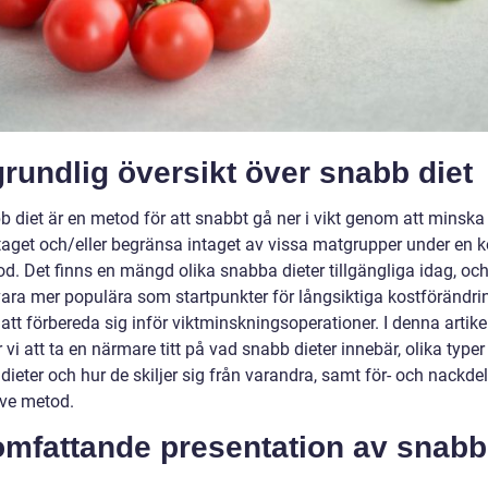
rundlig översikt över snabb diet
b diet är en metod för att snabbt gå ner i vikt genom att minska
ntaget och/eller begränsa intaget av vissa matgrupper under en k
od. Det finns en mängd olika snabba dieter tillgängliga idag, oc
vara mer populära som startpunkter för långsiktiga kostförändri
r att förbereda sig inför viktminskningsoperationer. I denna artike
i att ta en närmare titt på vad snabb dieter innebär, olika typer
ieter och hur de skiljer sig från varandra, samt för- och nackde
ive metod.
omfattande presentation av snabb