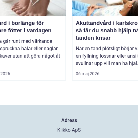
rd i borlänge för
Akuttandvård i karlskr
are fötter i vardagen
så får du snabb hjälp n
tanden krisar
 går runt med värkande
, spruckna hälar eller naglar
När en tand plötsligt börjar v
aver utan att göra något åt
en fyllning lossnar eller ansi
svullnar upp vill man ha hjäl.
 2026
06 maj 2026
Adress