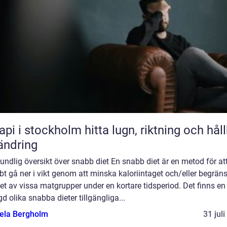
stockholm hitta lugn, riktning och hållbar
ändring
undlig översikt över snabb diet En snabb diet är en metod för at
t gå ner i vikt genom att minska kaloriintaget och/eller begrän
et av vissa matgrupper under en kortare tidsperiod. Det finns en
 olika snabba dieter tillgängliga...
ela Bergholm
31 jul