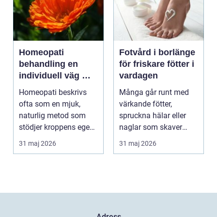
Homeopati
Fotvård i borlänge
behandling en
för friskare fötter i
individuell väg mot
vardagen
bättre balans
Homeopati beskrivs
Många går runt med
ofta som en mjuk,
värkande fötter,
naturlig metod som
spruckna hälar eller
stödjer kroppens egen
naglar som skaver
läkningsförmåga. I
utan att göra något åt
31 maj 2026
31 maj 2026
stä...
de...
Adress