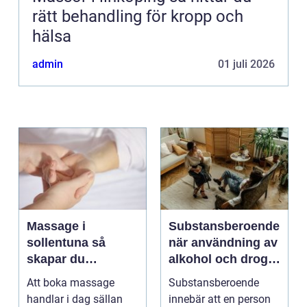
rätt behandling för kropp och
hälsa
admin
01 juli 2026
Massage i
Substansberoende
sollentuna så
när användning av
skapar du
alkohol och droger
återhämtning i
tar över vardagen
Att boka massage
Substansberoende
vardagen
handlar i dag sällan
innebär att en person