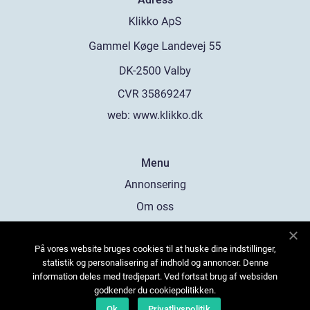
web:
www.klikko.dk
Menu
Annonsering
Om oss
Cookies
På vores website bruges cookies til at huske dine indstillinger,
Kontakta oss
statistik og personalisering af indhold og annoncer. Denne
Sitemap
information deles med tredjepart. Ved fortsat brug af websiden
godkender du cookiepolitikken.
Ok
Privatlivspolitik