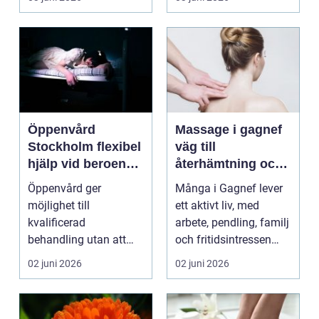
varje lite...
...
Öppenvård
Massage i gagnef
Stockholm flexibel
väg till
hjälp vid beroende
återhämtning och
och annan
bättre hälsa
Öppenvård ger
Många i Gagnef lever
problematik
möjlighet till
ett aktivt liv, med
kvalificerad
arbete, pendling, familj
behandling utan att
och fritidsintressen
personen behöver
som ska få pl...
02 juni 2026
02 juni 2026
lämna sitt hem, sitt ...