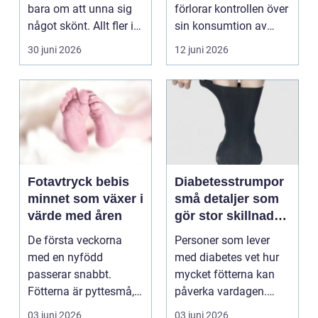
bara om att unna sig
förlorar kontrollen över
något skönt. Allt fler i
sin konsumtion av
Sollentuna söker...
alkohol, läkemedel...
30 juni 2026
12 juni 2026
Fotavtryck bebis
Diabetesstrumpor
minnet som växer i
små detaljer som
värde med åren
gör stor skillnad
för känsliga fötter
De första veckorna
Personer som lever
med en nyfödd
med diabetes vet hur
passerar snabbt.
mycket fötterna kan
Fötterna är pyttesmå,
påverka vardagen.
huden är mjuk och
Nedsatt känsel, sämre
03 juni 2026
03 juni 2026