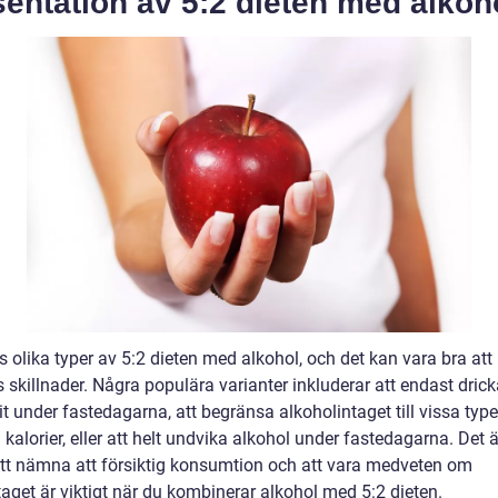
entation av 5:2 dieten med alkoh
s olika typer av 5:2 dieten med alkohol, och det kan vara bra at
as skillnader. Några populära varianter inkluderar att endast drick
rit under fastedagarna, att begränsa alkoholintaget till vissa typ
i kalorier, eller att helt undvika alkohol under fastedagarna. Det 
 att nämna att försiktig konsumtion och att vara medveten om
taget är viktigt när du kombinerar alkohol med 5:2 dieten.