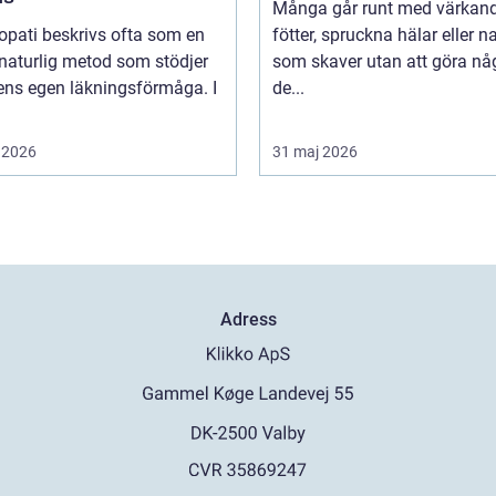
Många går runt med värkan
pati beskrivs ofta som en
fötter, spruckna hälar eller n
naturlig metod som stödjer
som skaver utan att göra nå
ens egen läkningsförmåga. I
de...
 2026
31 maj 2026
Adress