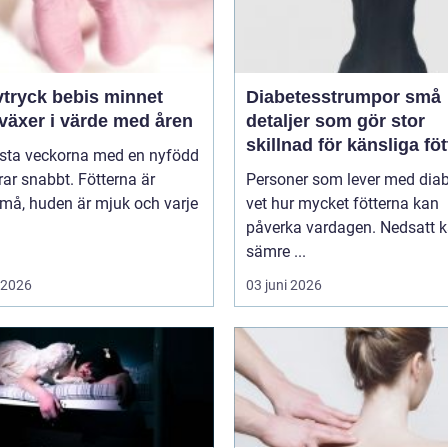
ryck bebis minnet
Diabetesstrumpor små
växer i värde med åren
detaljer som gör stor
skillnad för känsliga föt
rsta veckorna med en nyfödd
ar snabbt. Fötterna är
Personer som lever med dia
må, huden är mjuk och varje
vet hur mycket fötterna kan
påverka vardagen. Nedsatt k
sämre ...
i 2026
03 juni 2026