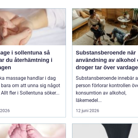
ge i sollentuna så
Substansberoende när
ar du återhämtning i
användning av alkohol
agen
droger tar över vardag
oka massage handlar i dag
Substansberoende innebär a
 bara om att unna sig något
person förlorar kontrollen öv
Allt fler i Sollentuna söker...
konsumtion av alkohol,
läkemedel...
i 2026
12 juni 2026