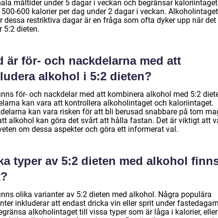
la måltider under 5 dagar i veckan och begränsar kaloriintaget t
 500-600 kalorier per dag under 2 dagar i veckan. Alkoholintaget
r dessa restriktiva dagar är en fråga som ofta dyker upp när det
r 5:2 dieten.
 är för- och nackdelarna med att
ludera alkohol i 5:2 dieten?
finns för- och nackdelar med att kombinera alkohol med 5:2 diet
larna kan vara att kontrollera alkoholintaget och kaloriintaget.
delarna kan vara risken för att bli berusad snabbare på tom ma
tt alkohol kan göra det svårt att hålla fastan. Det är viktigt att 
eten om dessa aspekter och göra ett informerat val.
ka typer av 5:2 dieten med alkohol finn
t?
finns olika varianter av 5:2 dieten med alkohol. Några populära
nter inkluderar att endast dricka vin eller sprit under fastedagar
egränsa alkoholintaget till vissa typer som är låga i kalorier, eller