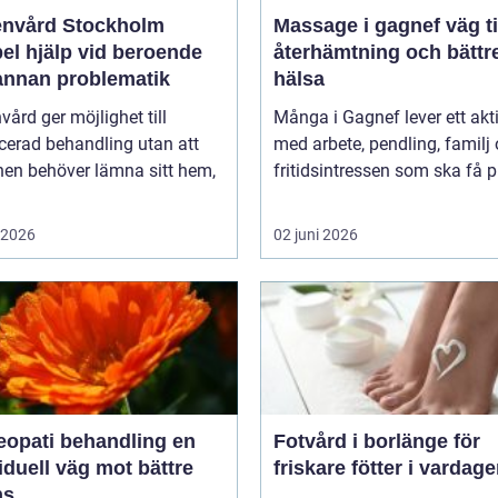
nvård Stockholm
Massage i gagnef väg till
bel hjälp vid beroende
återhämtning och bättr
annan problematik
hälsa
ård ger möjlighet till
Många i Gagnef lever ett aktiv
icerad behandling utan att
med arbete, pendling, familj
nen behöver lämna sitt hem,
fritidsintressen som ska få pl
i 2026
02 juni 2026
pati behandling en
Fotvård i borlänge för
iduell väg mot bättre
friskare fötter i vardag
ns