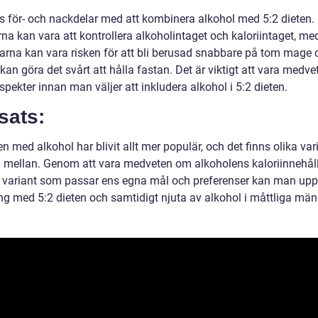
ns för- och nackdelar med att kombinera alkohol med 5:2 dieten.
rna kan vara att kontrollera alkoholintaget och kaloriintaget, m
arna kan vara risken för att bli berusad snabbare på tom mage 
kan göra det svårt att hålla fastan. Det är viktigt att vara medv
pekter innan man väljer att inkludera alkohol i 5:2 dieten.
sats:
en med alkohol har blivit allt mer populär, och det finns olika var
ja mellan. Genom att vara medveten om alkoholens kaloriinnehål
n variant som passar ens egna mål och preferenser kan man up
g med 5:2 dieten och samtidigt njuta av alkohol i måttliga män