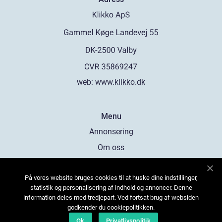
web:
www.klikko.dk
Menu
Annonsering
Om oss
Cookies
På vores website bruges cookies til at huske dine indstillinger,
Kontakta oss
statistik og personalisering af indhold og annoncer. Denne
Sitemap
information deles med tredjepart. Ved fortsat brug af websiden
godkender du cookiepolitikken.
Ok
Privatlivspolitik