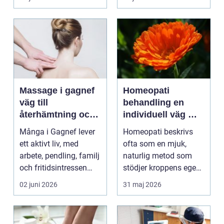
...
lämna sitt hem, sitt ...
Massage i gagnef
Homeopati
väg till
behandling en
återhämtning och
individuell väg mot
bättre hälsa
bättre balans
Många i Gagnef lever
Homeopati beskrivs
ett aktivt liv, med
ofta som en mjuk,
arbete, pendling, familj
naturlig metod som
och fritidsintressen
stödjer kroppens egen
som ska få pl...
läkningsförmåga. I
02 juni 2026
31 maj 2026
stä...