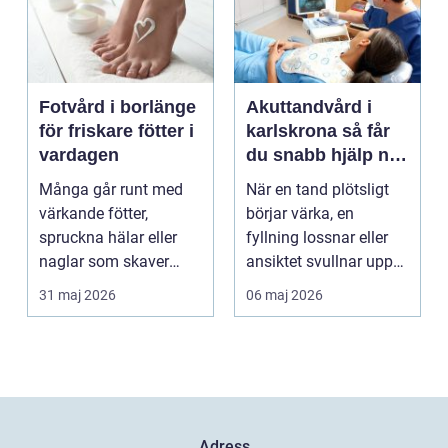
Fotvård i borlänge
Akuttandvård i
för friskare fötter i
karlskrona så får
vardagen
du snabb hjälp när
tanden krisar
Många går runt med
När en tand plötsligt
värkande fötter,
börjar värka, en
spruckna hälar eller
fyllning lossnar eller
naglar som skaver
ansiktet svullnar upp
utan att göra något åt
vill man ha hjäl...
31 maj 2026
06 maj 2026
de...
Adress