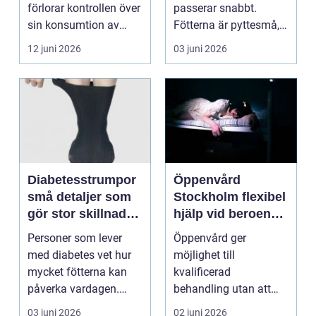
förlorar kontrollen över
passerar snabbt.
sin konsumtion av
Fötterna är pyttesmå,
alkohol, läkemedel...
huden är mjuk och
12 juni 2026
03 juni 2026
varje lite...
Diabetesstrumpor
Öppenvård
små detaljer som
Stockholm flexibel
gör stor skillnad
hjälp vid beroende
för känsliga fötter
och annan
Personer som lever
Öppenvård ger
problematik
med diabetes vet hur
möjlighet till
mycket fötterna kan
kvalificerad
påverka vardagen.
behandling utan att
Nedsatt känsel, sämre
personen behöver
03 juni 2026
02 juni 2026