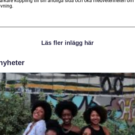
tarkare koppling till sin andliga sida och öka medvetenheten om 
vning.
Läs fler inlägg här
 nyheter