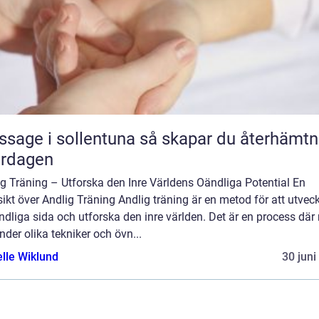
 i sollentuna så skapar du återhämtning
ardagen
g Träning – Utforska den Inre Världens Oändliga Potential En
ikt över Andlig Träning Andlig träning är en metod för att utvec
ndliga sida och utforska den inre världen. Det är en process dä
der olika tekniker och övn...
elle Wiklund
30 juni