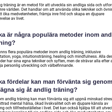
g träning är en metod för att utveckla sin andliga sida och utfo
inre världen. Det handlar om att använda olika tekniker och övni
att öka medvetenheten, främja inre frid och skapa en djupare
velse av livet.
lka är några populära metoder inom and
äning?
inns flera populära metoder inom andlig träning, inklusive
ation, yoga, intuitionsträning, healing och mindfulness. Alla de
er har sina egna tekniker och syften, men de strävar alla efter a
ja personlig utveckling och välbefinnande.
lka fördelar kan man förvänta sig geno
 ägna sig åt andlig träning?
m andlig träning kan man förvänta sig att uppnå minskad stres
ttrad mental hälsa, ökad livskvalitet och en djupare känsla av
g och tillfredsställelse i livet. Det kan också hjälpa till att utvec