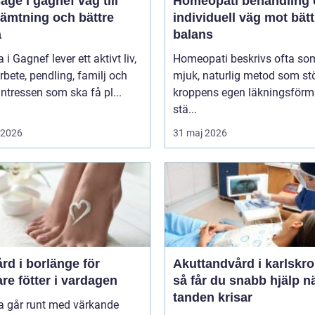
 i gagnef väg till
Homeopati behandling en
hämtning och bättre
individuell väg mot bätt
a
balans
i Gagnef lever ett aktivt liv,
Homeopati beskrivs ofta so
bete, pendling, familj och
mjuk, naturlig metod som st
sintressen som ska få pl...
kroppens egen läkningsförm
stä...
i 2026
31 maj 2026
rd i borlänge för
Akuttandvård i karlskr
are fötter i vardagen
så får du snabb hjälp n
tanden krisar
 går runt med värkande