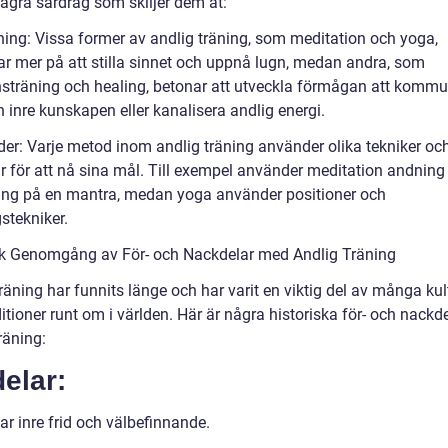
några särdrag som skiljer dem åt:
tning: Vissa former av andlig träning, som meditation och yoga,
ar mer på att stilla sinnet och uppnå lugn, medan andra, som
onsträning och healing, betonar att utveckla förmågan att kommu
 inre kunskapen eller kanalisera andlig energi.
der: Varje metod inom andlig träning använder olika tekniker oc
r för att nå sina mål. Till exempel använder meditation andning
ing på en mantra, medan yoga använder positioner och
stekniker.
sk Genomgång av För- och Nackdelar med Andlig Träning
räning har funnits länge och har varit en viktig del av många kul
itioner runt om i världen. Här är några historiska för- och nack
räning:
elar:
r inre frid och välbefinnande.