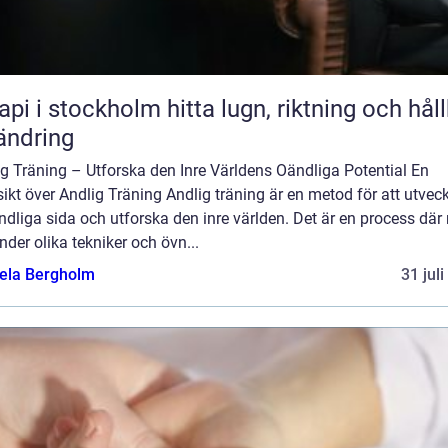
stockholm hitta lugn, riktning och hållbar
ändring
g Träning – Utforska den Inre Världens Oändliga Potential En
ikt över Andlig Träning Andlig träning är en metod för att utvec
ndliga sida och utforska den inre världen. Det är en process dä
der olika tekniker och övn...
ela Bergholm
31 jul