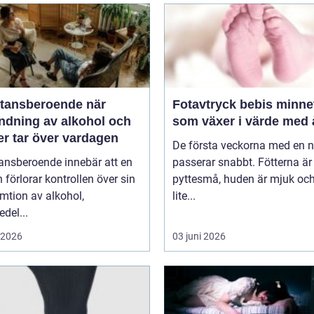
ansberoende när
Fotavtryck bebis minnet
ndning av alkohol och
som växer i värde med 
er tar över vardagen
De första veckorna med en 
ansberoende innebär att en
passerar snabbt. Fötterna är
 förlorar kontrollen över sin
pyttesmå, huden är mjuk och
mtion av alkohol,
lite...
del...
i 2026
03 juni 2026