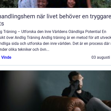
ngshem när livet behöver en tryggare
ts
g Träning – Utforska den Inre Världens Oändliga Potential En
ikt över Andlig Träning Andlig träning är en metod för att utvec
ndliga sida och utforska den inre världen. Det är en process dä
der olika tekniker och övn...
 Vinde
03 augusti