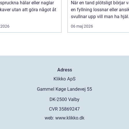
, spruckna hälar eller naglar
När en tand plötsligt börjar v
aver utan att göra något åt
en fyllning lossnar eller ansi
svullnar upp vill man ha hjäl.
 2026
06 maj 2026
Adress
web:
www.klikko.dk