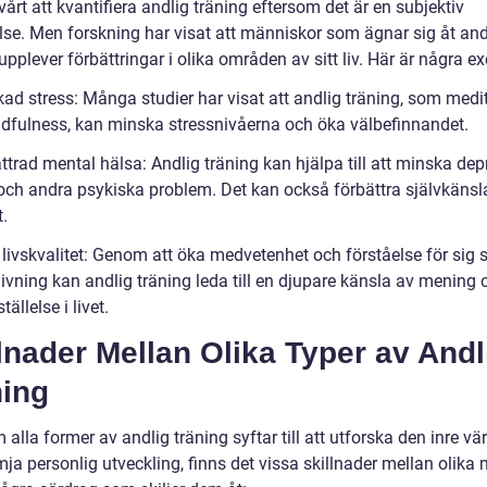
vårt att kvantifiera andlig träning eftersom det är en subjektiv
lse. Men forskning har visat att människor som ägnar sig åt and
upplever förbättringar i olika områden av sitt liv. Här är några e
kad stress: Många studier har visat att andlig träning, som medi
dfulness, kan minska stressnivåerna och öka välbefinnandet.
ttrad mental hälsa: Andlig träning kan hjälpa till att minska dep
och andra psykiska problem. Det kan också förbättra självkänsl
t.
livskvalitet: Genom att öka medvetenhet och förståelse för sig s
ivning kan andlig träning leda till en djupare känsla av mening 
ställelse i livet.
lnader Mellan Olika Typer av Andl
ning
alla former av andlig träning syftar till att utforska den inre vä
ja personlig utveckling, finns det vissa skillnader mellan olika 