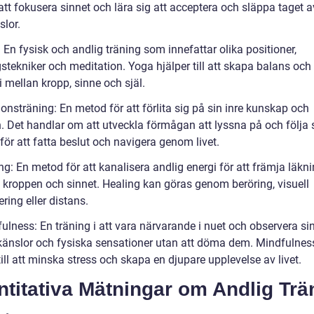
tt fokusera sinnet och lära sig att acceptera och släppa taget a
slor.
 En fysisk och andlig träning som innefattar olika positioner,
stekniker och meditation. Yoga hjälper till att skapa balans och
 mellan kropp, sinne och själ.
tionsträning: En metod för att förlita sig på sin inre kunskap och
n. Det handlar om att utveckla förmågan att lyssna på och följa s
ör att fatta beslut och navigera genom livet.
ng: En metod för att kanalisera andlig energi för att främja läkn
i kroppen och sinnet. Healing kan göras genom beröring, visuell
ering eller distans.
ulness: En träning i att vara närvarande i nuet och observera si
 känslor och fysiska sensationer utan att döma dem. Mindfulnes
till att minska stress och skapa en djupare upplevelse av livet.
titativa Mätningar om Andlig Trä