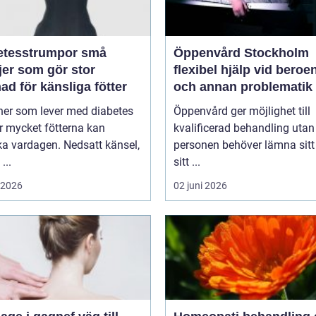
tesstrumpor små
Öppenvård Stockholm
jer som gör stor
flexibel hjälp vid beroe
nad för känsliga fötter
och annan problematik
ner som lever med diabetes
Öppenvård ger möjlighet till
r mycket fötterna kan
kvalificerad behandling utan
a vardagen. Nedsatt känsel,
personen behöver lämna sitt
...
sitt ...
i 2026
02 juni 2026