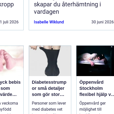
 kropp
skapar du återhämtning i
vardagen
1 juli 2026
Isabelle Wiklund
30 juni 2026
ryck bebis
Diabetesstrump
Öppenvård
 som
or små detaljer
Stockholm
 värde
som gör stor
flexibel hjälp vi
en
skillnad för
beroende och
a veckorna
Personer som lever
Öppenvård ger
känsliga fötter
annan
nyfödd
med diabetes vet
möjlighet till
problematik