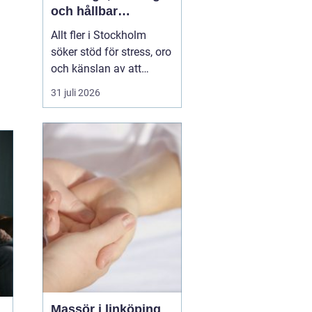
och hållbar
förändring
Allt fler i Stockholm
söker stöd för stress, oro
och känslan av att
vardagen skenar. Många
31 juli 2026
har testat att vila mer,
träna eller skärpa sig,
men märker att det inte
räcker. Terapi blir då en
plats där någon lyssnar
på djupet, ställer rätt
frågor och h...
Massör i linköping