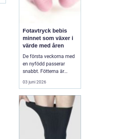
Fotavtryck bebis
minnet som växer i
värde med åren
De första veckorna med
en nyfödd passerar
snabbt. Fötterna är
pyttesmå, huden är mjuk
03 juni 2026
och varje liten rynka
känns unik. Många
föräldrar vill fånga den
här tiden på ett sätt som
håller längre än
mobilbilder. Ett
fotavt...