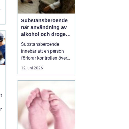
t
Substansberoende
när användning av
alkohol och droger
tar över vardagen
Substansberoende
innebär att en person
förlorar kontrollen över
sin konsumtion av
12 juni 2026
alkohol, läkemedel eller
droger. Livet börjar
kretsa kring tillgång,
n
användning och
gt
återhämtning. Relationer,
arbete, hälsa och
r
självkänsla påverkas
steg för steg, ofta...