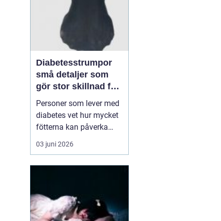
Diabetesstrumpor
små detaljer som
gör stor skillnad för
känsliga fötter
Personer som lever med
diabetes vet hur mycket
fötterna kan påverka
vardagen. Nedsatt
03 juni 2026
känsel, sämre
blodcirkulation och
långsam läkning gör att
även ett litet skoskav
kan utvecklas till ett
större sår. I den