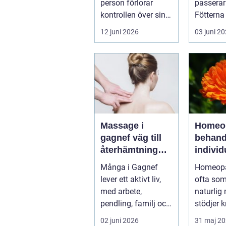
person förlorar
passerar
kontrollen över sin
Fötterna
konsumtion av
pyttesmå
12 juni 2026
03 juni 2
alkohol, läkemedel...
mjuk och 
Massage i
Homeop
gagnef väg till
behandl
återhämtning
individ
och bättre hälsa
mot bät
Många i Gagnef
Homeopa
balans
lever ett aktivt liv,
ofta som
med arbete,
naturlig
pendling, familj och
stödjer 
fritidsintressen som
egen
02 juni 2026
31 maj 2