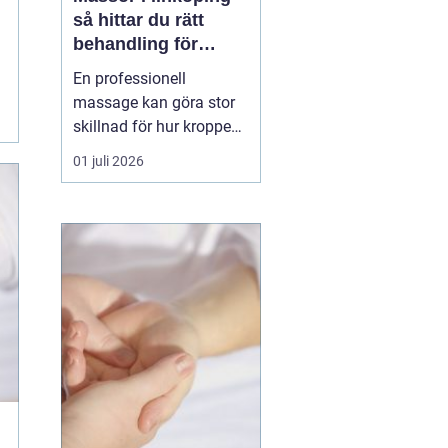
så hittar du rätt
behandling för
kropp och hälsa
En professionell
massage kan göra stor
skillnad för hur kroppen
känns i vardagen.
01 juli 2026
Många i Linköping söker
massage först när
värken blir för stor eller
när stressnivån är
ohållbar. Men massage
kan vara lika mycket
förebyggande som
behandlande. Med rät...