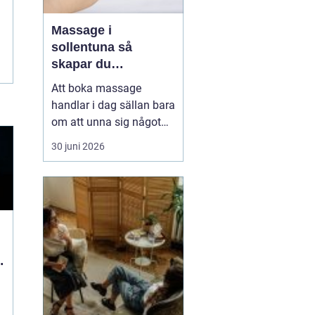
Massage i
sollentuna så
skapar du
återhämtning i
Att boka massage
vardagen
handlar i dag sällan bara
om att unna sig något
skönt. Allt fler i
30 juni 2026
Sollentuna söker
behandling för stress,
värk, sömnproblem och
långvarig trötthet. Rätt
typ av massage kan
hjälpa både kroppen och
hjärnan att varva ner,
d
lindra smärta...