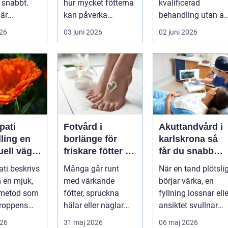
 snabbt.
hur mycket fötterna
kvalificerad
 är
kan påverka
behandling utan at
, huden är
vardagen. Nedsatt
personen behöver
026
03 juni 2026
02 juni 2026
varje lite...
känsel, sämre ...
lämna sitt hem, sitt
...
ati
Fotvård i
Akuttandvård i
ing en
borlänge för
karlskrona så
uell väg
friskare fötter i
får du snabb
tre
vardagen
hjälp när tande
ti beskrivs
Många går runt
När en tand plötsli
krisar
 en mjuk,
med värkande
börjar värka, en
 metod som
fötter, spruckna
fyllning lossnar elle
kroppens
hälar eller naglar
ansiktet svullnar
som skaver utan att
upp vill man ha
026
31 maj 2026
06 maj 2026