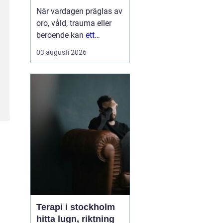
När vardagen präglas av
oro, våld, trauma eller
beroende kan
ett
Behandlingshem bli
den
03 augusti 2026
trygga punkt som
saknas. För många
kvinnor handlar det inte
bara om att få tak över
huvudet, utan om att få
skydd, professi...
Terapi i stockholm
hitta lugn, riktning