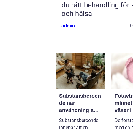
du rätt behandling för
och hälsa
admin
0
Substansberoen
Fotavt
de när
minnet
användning av
växer i
alkohol och
med år
Substansberoende
De först
droger tar över
innebär att en
med en 
vardagen