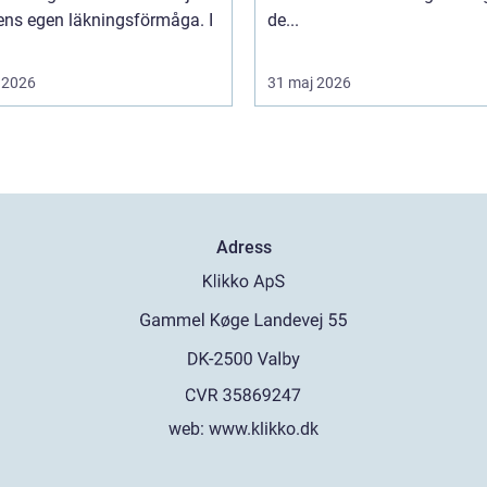
ens egen läkningsförmåga. I
de...
 2026
31 maj 2026
Adress
web:
www.klikko.dk