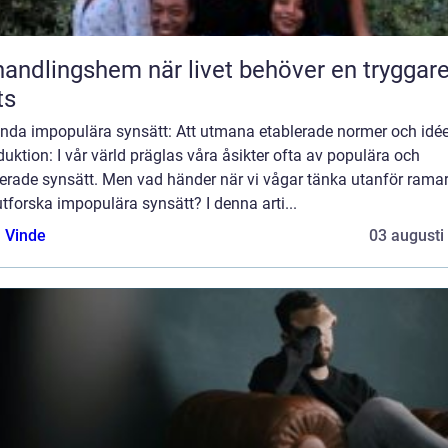
ngshem när livet behöver en tryggare
ts
nda impopulära synsätt: Att utmana etablerade normer och idée
duktion: I vår värld präglas våra åsikter ofta av populära och
lerade synsätt. Men vad händer när vi vågar tänka utanför rama
tforska impopulära synsätt? I denna arti...
 Vinde
03 augusti