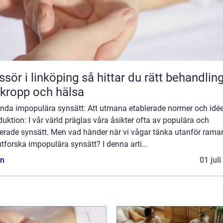
 linköping så hittar du rätt behandling
 kropp och hälsa
nda impopulära synsätt: Att utmana etablerade normer och idée
duktion: I vår värld präglas våra åsikter ofta av populära och
lerade synsätt. Men vad händer när vi vågar tänka utanför rama
tforska impopulära synsätt? I denna arti...
n
01 jul