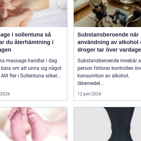
ge i sollentuna så
Substansberoende när
ar du återhämtning i
användning av alkohol
agen
droger tar över vardag
oka massage handlar i dag
Substansberoende innebär a
 bara om att unna sig något
person förlorar kontrollen öv
Allt fler i Sollentuna söker...
konsumtion av alkohol,
läkemedel...
i 2026
12 juni 2026