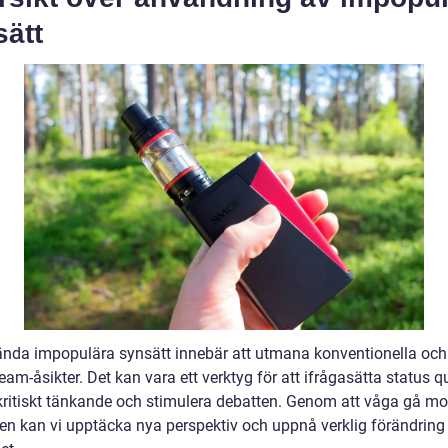
sätt
ända impopulära synsätt innebär att utmana konventionella och
am-åsikter. Det kan vara ett verktyg för att ifrågasätta status q
kritiskt tänkande och stimulera debatten. Genom att våga gå mo
n kan vi upptäcka nya perspektiv och uppnå verklig förändring 