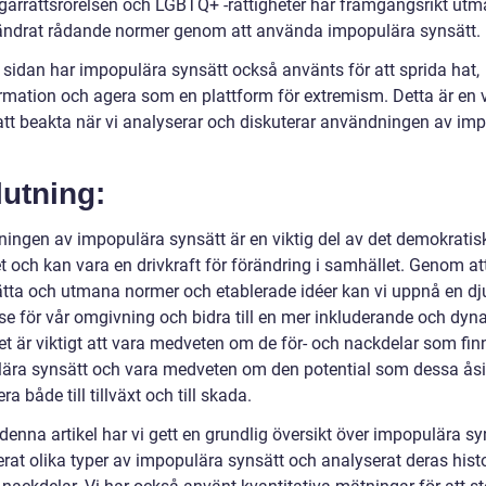
arrättsrörelsen och LGBTQ+ -rättigheter har framgångsrikt utm
ändrat rådande normer genom att använda impopulära synsätt.
 sidan har impopulära synsätt också använts för att sprida hat,
rmation och agera som en plattform för extremism. Detta är en v
att beakta när vi analyserar och diskuterar användningen av im
utning:
ingen av impopulära synsätt är en viktig del av det demokratis
t och kan vara en drivkraft för förändring i samhället. Genom at
ätta och utmana normer och etablerade idéer kan vi uppnå en dj
lse för vår omgivning och bidra till en mer inkluderande och dy
Det är viktigt att vara medveten om de för- och nackdelar som fi
ära synsätt och vara medveten om den potential som dessa åsi
era både till tillväxt och till skada.
enna artikel har vi gett en grundlig översikt över impopulära sy
erat olika typer av impopulära synsätt och analyserat deras hist