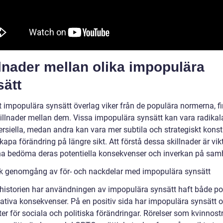
lnader mellan olika impopulära
sätt
tt impopulära synsätt överlag viker från de populära normerna, f
illnader mellan dem. Vissa impopulära synsätt kan vara radikal
ersiella, medan andra kan vara mer subtila och strategiskt kons
skapa förändring på längre sikt. Att förstå dessa skillnader är vikt
na bedöma deras potentiella konsekvenser och inverkan på samh
sk genomgång av för- och nackdelar med impopulära synsätt
istorien har användningen av impopulära synsätt haft både po
ativa konsekvenser. På en positiv sida har impopulära synsätt of
ter för sociala och politiska förändringar. Rörelser som kvinnost