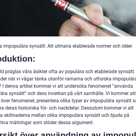
 impopulära synsätt: Att utmana etablerade normer och idéer
oduktion:
rld präglas våra åsikter ofta av populära och etablerade synsätt
der när vi vågar tänka utanför ramarna och utforska impopulär
? I denna artikel kommer vi att undersöka fenomenet ”använda
ära synsätt” och dess inverkan på vårt samhälle. Vi kommer att
t över fenomenet, presentera olika typer av impopulära synsätt 
ra deras historiska för- och nackdelar. Dessutom kommer vi att
ra skillnaderna mellan olika impopulära synsätt och bjuda på
ativa mätningar som stöder dessa argument.
rsikt över användning av impopu