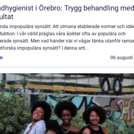
dhygienist i Örebro: Trygg behandling me
ultat
nda impopulära synsätt: Att utmana etablerade normer och idée
duktion: I vår värld präglas våra åsikter ofta av populära och
lerade synsätt. Men vad händer när vi vågar tänka utanför rama
tforska impopulära synsätt? I denna arti...
n
06 augusti