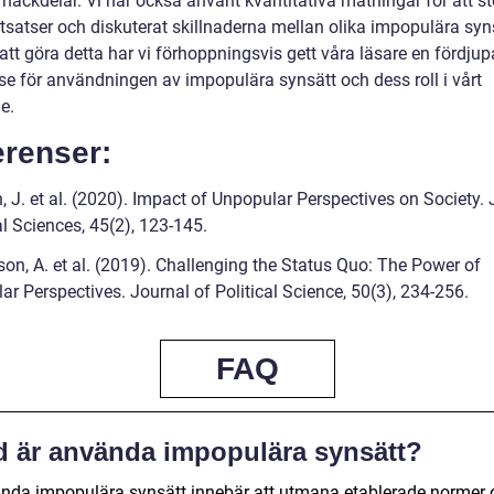
 nackdelar. Vi har också använt kvantitativa mätningar för att s
utsatser och diskuterat skillnaderna mellan olika impopulära syn
tt göra detta har vi förhoppningsvis gett våra läsare en fördju
lse för användningen av impopulära synsätt och dess roll i vårt
e.
erenser:
, J. et al. (2020). Impact of Unpopular Perspectives on Society.
l Sciences, 45(2), 123-145.
son, A. et al. (2019). Challenging the Status Quo: The Power of
r Perspectives. Journal of Political Science, 50(3), 234-256.
FAQ
d är använda impopulära synsätt?
nda impopulära synsätt innebär att utmana etablerade normer 