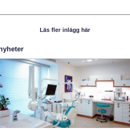
Läs fler inlägg här
 nyheter