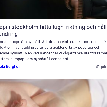
stockholm hitta lugn, riktning och hållbar
ändring
nda impopulära synsätt: Att utmana etablerade normer och idée
duktion: I vår värld präglas våra åsikter ofta av populära och
lerade synsätt. Men vad händer när vi vågar tänka utanför rama
tforska impopulära synsätt? I denna arti...
ela Bergholm
31 jul