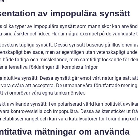
et.
sentation av impopulära synsätt
ns olika typer av impopulära synsätt som människor kan använda
a sina åsikter och idéer. Här är några exempel på de vanligaste 
dovetenskapliga synsätt: Dessa synsätt baseras på illusionen av
tenskapligt bevisade, men är egentligen utan vetenskapligt unde
a både farliga och missledande, men samtidigt lockande för d
ter alternativa förklaringar till komplexa frågor.
aintuitiva synsätt: Dessa synsätt går emot vårt naturliga sätt at
 vara svåra att acceptera. De utmanar våra förutfattade mening
att vi omprövar våra egna tankemönster.
iskt avvikande synsätt: I en polariserad värld kan politiskt avvik
vara kontroversiella och impopulära. Dessa åsikter sticker ut fr
ka etablissemanget och kan vara katalysatorer för förändring och
ntitativa mätningar om använda