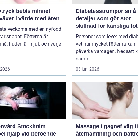
ryck bebis minnet
Diabetesstrumpor små
växer i värde med åren
detaljer som gör stor
skillnad för känsliga föt
rsta veckorna med en nyfödd
ar snabbt. Fötterna är
Personer som lever med dia
må, huden är mjuk och varje
vet hur mycket fötterna kan
påverka vardagen. Nedsatt k
sämre ...
i 2026
03 juni 2026
nvård Stockholm
Massage i gagnef väg till
bel hjälp vid beroende
återhämtning och bättr