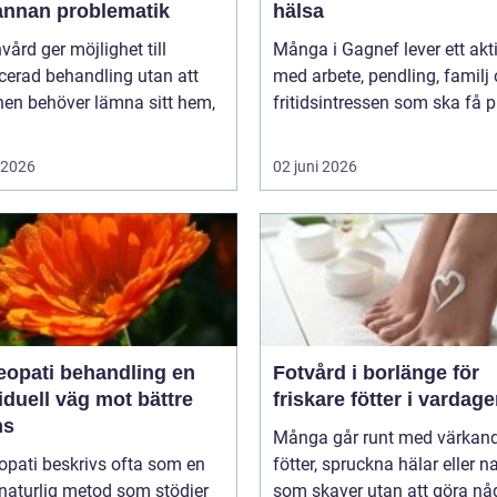
annan problematik
hälsa
ård ger möjlighet till
Många i Gagnef lever ett aktiv
icerad behandling utan att
med arbete, pendling, familj
nen behöver lämna sitt hem,
fritidsintressen som ska få pl
i 2026
02 juni 2026
pati behandling en
Fotvård i borlänge för
iduell väg mot bättre
friskare fötter i vardag
ns
Många går runt med värkan
pati beskrivs ofta som en
fötter, spruckna hälar eller n
naturlig metod som stödjer
som skaver utan att göra nå