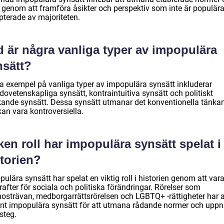
 genom att framföra åsikter och perspektiv som inte är populära 
pterade av majoriteten.
d är några vanliga typer av impopulära
nsätt?
a exempel på vanliga typer av impopulära synsätt inkluderar
ovetenskapliga synsätt, kontraintuitiva synsätt och politiskt
kande synsätt. Dessa synsätt utmanar det konventionella tänka
an vara kontroversiella.
ken roll har impopulära synsätt spelat i
storien?
ulära synsätt har spelat en viktig roll i historien genom att var
rafter för sociala och politiska förändringar. Rörelser som
nosträvan, medborgarrättsrörelsen och LGBTQ+ -rättigheter har a
nt impopulära synsätt för att utmana rådande normer och upp
steg.