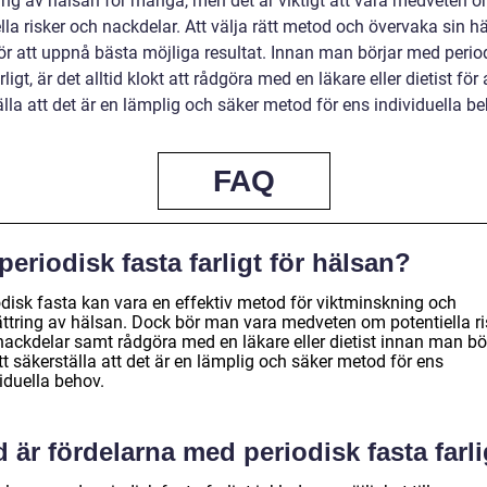
ring av hälsan för många, men det är viktigt att vara medveten 
lla risker och nackdelar. Att välja rätt metod och övervaka sin h
för att uppnå bästa möjliga resultat. Innan man börjar med perio
rligt, är det alltid klokt att rådgöra med en läkare eller dietist för 
lla att det är en lämplig och säker metod för ens individuella be
FAQ
periodisk fasta farligt för hälsan?
odisk fasta kan vara en effektiv metod för viktminskning och
ättring av hälsan. Dock bör man vara medveten om potentiella ri
nackdelar samt rådgöra med en läkare eller dietist innan man bör
tt säkerställa att det är en lämplig och säker metod för ens
iduella behov.
 är fördelarna med periodisk fasta farl