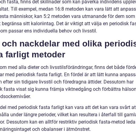
och fasta, finns det skillnader som kan påverka individens upple
ltat. Till exempel, medan 16:8 metoden kan vara lätt att anpassa 
flesta människor, kan 5:2 metoden vara utmanande för dem som
t begränsa sitt kaloriintag. Det är viktigt att välja en periodisk fa
om passar ens individuella behov och livsstil.
 och nackdelar med olika periodi
a farligt metoder
om med alla dieter och livsstilsförändringar, finns det både förd
r med periodisk fasta farligt. En fördel är att lätt kunna anpas
efter sin tidigare livsstil och föredragna ättider. Dessutom har
sk fasta visat sig kunna främja viktnedgång och förbättra hälso
dsockernivåer.
el med periodisk fasta farligt kan vara att det kan vara svårt at
ålla under längre perioder, vilket kan resultera i återfall till gaml
r. Dessutom kan en alltför restriktiv periodisk fasta-metod leda t
i näringsintaget och obalanser i ätmönstret.