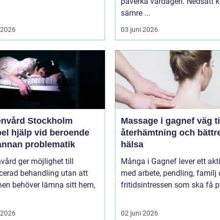
påverka vardagen. Nedsatt k
sämre ...
i 2026
03 juni 2026
nvård Stockholm
Massage i gagnef väg till
bel hjälp vid beroende
återhämtning och bättr
annan problematik
hälsa
ård ger möjlighet till
Många i Gagnef lever ett aktiv
icerad behandling utan att
med arbete, pendling, familj
nen behöver lämna sitt hem,
fritidsintressen som ska få pl
i 2026
02 juni 2026