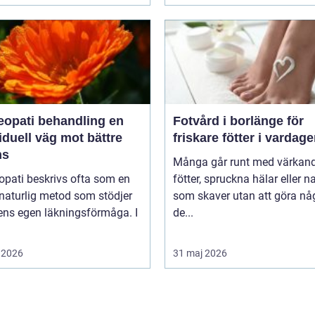
pati behandling en
Fotvård i borlänge för
iduell väg mot bättre
friskare fötter i vardag
ns
Många går runt med värkan
pati beskrivs ofta som en
fötter, spruckna hälar eller n
naturlig metod som stödjer
som skaver utan att göra nå
ens egen läkningsförmåga. I
de...
 2026
31 maj 2026