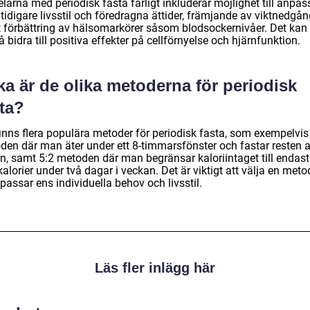
larna med periodisk fasta farligt inkluderar möjlighet till anpa
 tidigare livsstil och föredragna ättider, främjande av viktnedgå
 förbättring av hälsomarkörer såsom blodsockernivåer. Det kan
 bidra till positiva effekter på cellförnyelse och hjärnfunktion.
ka är de olika metoderna för periodisk
ta?
finns flera populära metoder för periodisk fasta, som exempelvis
den där man äter under ett 8-timmarsfönster och fastar resten 
n, samt 5:2 metoden där man begränsar kaloriintaget till endast
alorier under två dagar i veckan. Det är viktigt att välja en meto
assar ens individuella behov och livsstil.
Läs fler inlägg här