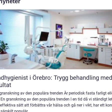
 nyheter
dhygienist i Örebro: Trygg behandling me
ultat
granskning av den populära trenden Är periodisk fasta farligt ell
 En granskning av den populära trenden I en tid då vi ständigt le
 effektiva sätt att förbättra vår hälsa och gå ner i vikt, har ett ko
t särskilt populär...