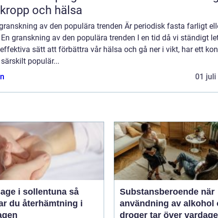
 kropp och hälsa
granskning av den populära trenden Är periodisk fasta farligt ell
 En granskning av den populära trenden I en tid då vi ständigt le
 effektiva sätt att förbättra vår hälsa och gå ner i vikt, har ett ko
t särskilt populär...
n
01 jul
ge i sollentuna så
Substansberoende när
ar du återhämtning i
användning av alkohol
agen
droger tar över vardag