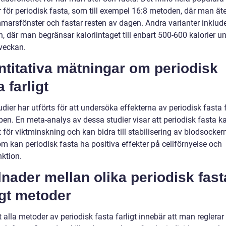
 för periodisk fasta, som till exempel 16:8 metoden, där man ät
mmarsfönster och fastar resten av dagen. Andra varianter inklude
 där man begränsar kaloriintaget till enbart 500-600 kalorier un
 veckan.
titativa mätningar om periodisk
a farligt
udier har utförts för att undersöka effekterna av periodisk fasta f
pen. En meta-analys av dessa studier visar att periodisk fasta k
t för viktminskning och kan bidra till stabilisering av blodsockern
m kan periodisk fasta ha positiva effekter på cellförnyelse och
nktion.
lnader mellan olika periodisk fast
igt metoder
t alla metoder av periodisk fasta farligt innebär att man reglerar