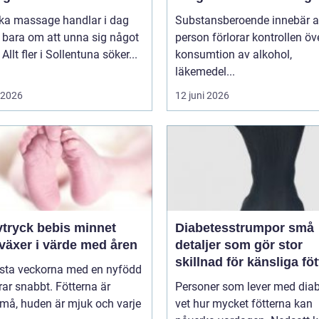
oka massage handlar i dag
Substansberoende innebär a
 bara om att unna sig något
person förlorar kontrollen öv
Allt fler i Sollentuna söker...
konsumtion av alkohol,
läkemedel...
i 2026
12 juni 2026
ryck bebis minnet
Diabetesstrumpor små
växer i värde med åren
detaljer som gör stor
skillnad för känsliga föt
rsta veckorna med en nyfödd
ar snabbt. Fötterna är
Personer som lever med dia
må, huden är mjuk och varje
vet hur mycket fötterna kan