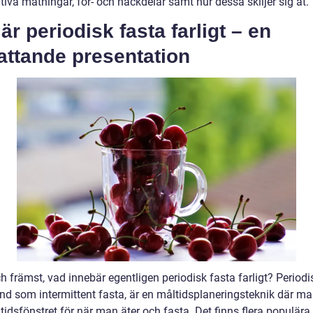
tiva mätningar, för- och nackdelar samt hur dessa skiljer sig åt.
är periodisk fasta farligt – en
attande presentation
h främst, vad innebär egentligen periodisk fasta farligt? Periodi
nd som intermittent fasta, är en måltidsplaneringsteknik där m
 tidsfönstret för när man äter och fasta. Det finns flera populära