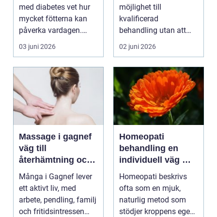
problematik
med diabetes vet hur
möjlighet till
mycket fötterna kan
kvalificerad
påverka vardagen.
behandling utan att
Nedsatt känsel, sämre
personen behöver
03 juni 2026
02 juni 2026
...
lämna sitt hem, sitt ...
Massage i gagnef
Homeopati
väg till
behandling en
återhämtning och
individuell väg mot
bättre hälsa
bättre balans
Många i Gagnef lever
Homeopati beskrivs
ett aktivt liv, med
ofta som en mjuk,
arbete, pendling, familj
naturlig metod som
och fritidsintressen
stödjer kroppens egen