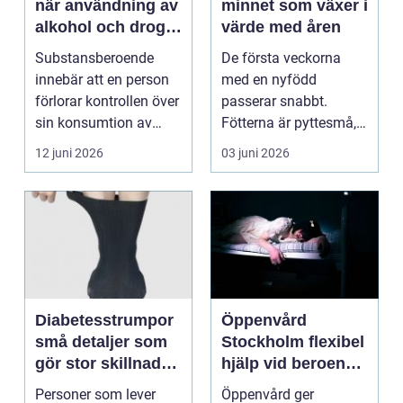
när användning av
minnet som växer i
alkohol och droger
värde med åren
tar över vardagen
Substansberoende
De första veckorna
innebär att en person
med en nyfödd
förlorar kontrollen över
passerar snabbt.
sin konsumtion av
Fötterna är pyttesmå,
alkohol, läkemedel...
huden är mjuk och
12 juni 2026
03 juni 2026
varje lite...
Diabetesstrumpor
Öppenvård
små detaljer som
Stockholm flexibel
gör stor skillnad
hjälp vid beroende
för känsliga fötter
och annan
Personer som lever
Öppenvård ger