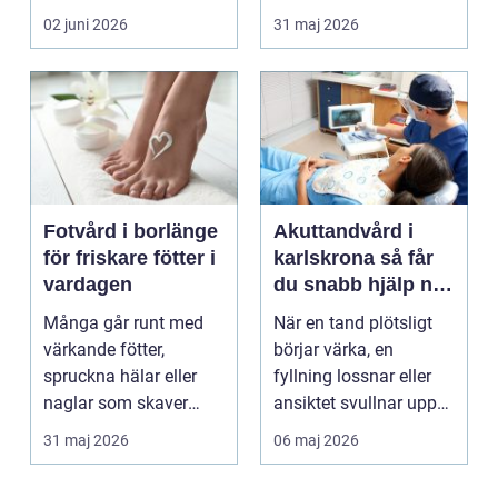
som ska få pl...
läkningsförmåga. I
02 juni 2026
31 maj 2026
stä...
Fotvård i borlänge
Akuttandvård i
för friskare fötter i
karlskrona så får
vardagen
du snabb hjälp när
tanden krisar
Många går runt med
När en tand plötsligt
värkande fötter,
börjar värka, en
spruckna hälar eller
fyllning lossnar eller
naglar som skaver
ansiktet svullnar upp
utan att göra något åt
vill man ha hjäl...
31 maj 2026
06 maj 2026
de...