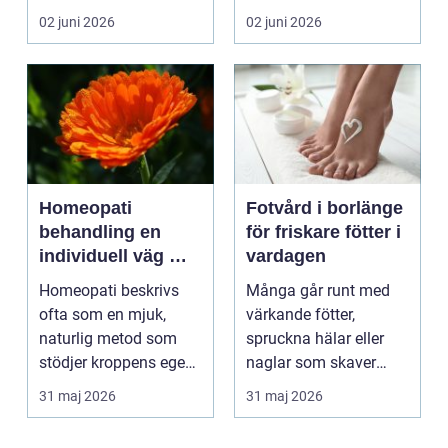
personen behöver
som ska få pl...
02 juni 2026
02 juni 2026
lämna sitt hem, sitt ...
Homeopati
Fotvård i borlänge
behandling en
för friskare fötter i
individuell väg mot
vardagen
bättre balans
Homeopati beskrivs
Många går runt med
ofta som en mjuk,
värkande fötter,
naturlig metod som
spruckna hälar eller
stödjer kroppens egen
naglar som skaver
läkningsförmåga. I
utan att göra något åt
31 maj 2026
31 maj 2026
stä...
de...