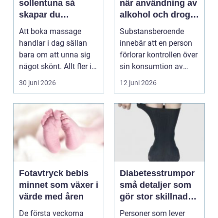
sollentuna så
när användning av
skapar du
alkohol och droger
återhämtning i
tar över vardagen
Att boka massage
Substansberoende
vardagen
handlar i dag sällan
innebär att en person
bara om att unna sig
förlorar kontrollen över
något skönt. Allt fler i
sin konsumtion av
Sollentuna söker...
alkohol, läkemedel...
30 juni 2026
12 juni 2026
Fotavtryck bebis
Diabetesstrumpor
minnet som växer i
små detaljer som
värde med åren
gör stor skillnad
för känsliga fötter
De första veckorna
Personer som lever