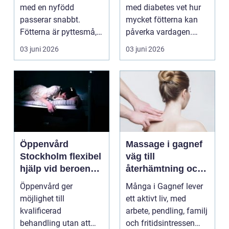
med en nyfödd
med diabetes vet hur
passerar snabbt.
mycket fötterna kan
Fötterna är pyttesmå,
påverka vardagen.
huden är mjuk och
Nedsatt känsel, sämre
03 juni 2026
03 juni 2026
varje lite...
...
Öppenvård
Massage i gagnef
Stockholm flexibel
väg till
hjälp vid beroende
återhämtning och
och annan
bättre hälsa
Öppenvård ger
Många i Gagnef lever
problematik
möjlighet till
ett aktivt liv, med
kvalificerad
arbete, pendling, familj
behandling utan att
och fritidsintressen