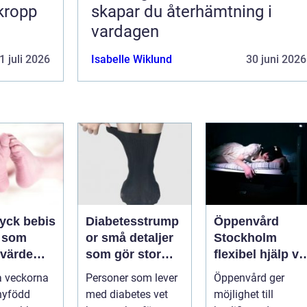
 kropp
skapar du återhämtning i
vardagen
1 juli 2026
Isabelle Wiklund
30 juni 2026
ryck bebis
Diabetesstrump
Öppenvård
 som
or små detaljer
Stockholm
 värde
som gör stor
flexibel hjälp vi
en
skillnad för
beroende och
a veckorna
Personer som lever
Öppenvård ger
känsliga fötter
annan
nyfödd
med diabetes vet
möjlighet till
problematik