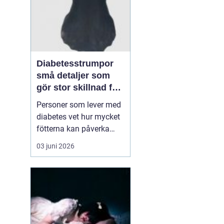
Diabetesstrumpor
små detaljer som
gör stor skillnad för
känsliga fötter
Personer som lever med
diabetes vet hur mycket
fötterna kan påverka
vardagen. Nedsatt
03 juni 2026
känsel, sämre
blodcirkulation och
långsam läkning gör att
även ett litet skoskav
kan utvecklas till ett
större sår. I den