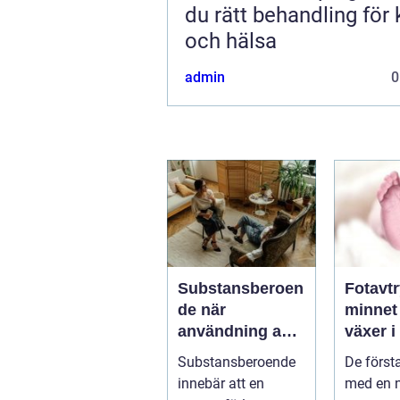
du rätt behandling för
och hälsa
admin
0
Substansberoen
Fotavt
de när
minnet
användning av
växer i
alkohol och
med år
Substansberoende
De först
droger tar över
innebär att en
med en 
vardagen