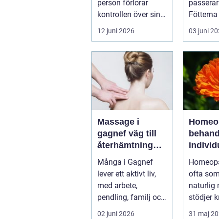
person förlorar
passerar
kontrollen över sin
Fötterna
konsumtion av
pyttesmå
12 juni 2026
03 juni 2
alkohol, läkemedel...
mjuk och 
Massage i
Homeop
gagnef väg till
behandl
återhämtning
individ
och bättre hälsa
mot bät
Många i Gagnef
Homeopa
balans
lever ett aktivt liv,
ofta som
med arbete,
naturlig
pendling, familj och
stödjer 
fritidsintressen som
egen
02 juni 2026
31 maj 2