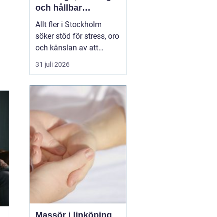
och hållbar
förändring
Allt fler i Stockholm
söker stöd för stress, oro
och känslan av att
vardagen skenar. Många
31 juli 2026
har testat att vila mer,
träna eller skärpa sig,
men märker att det inte
räcker. Terapi blir då en
plats där någon lyssnar
på djupet, ställer rätt
frågor och h...
Massör i linköping