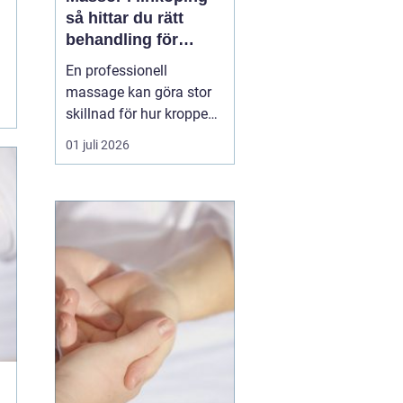
så hittar du rätt
behandling för
kropp och hälsa
En professionell
massage kan göra stor
skillnad för hur kroppen
känns i vardagen.
01 juli 2026
Många i Linköping söker
massage först när
värken blir för stor eller
när stressnivån är
ohållbar. Men massage
kan vara lika mycket
förebyggande som
behandlande. Med rät...