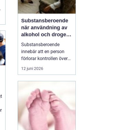
t
Substansberoende
när användning av
alkohol och droger
tar över vardagen
Substansberoende
innebär att en person
förlorar kontrollen över
sin konsumtion av
12 juni 2026
alkohol, läkemedel eller
droger. Livet börjar
kretsa kring tillgång,
n
användning och
gt
återhämtning. Relationer,
arbete, hälsa och
r
självkänsla påverkas
steg för steg, ofta...