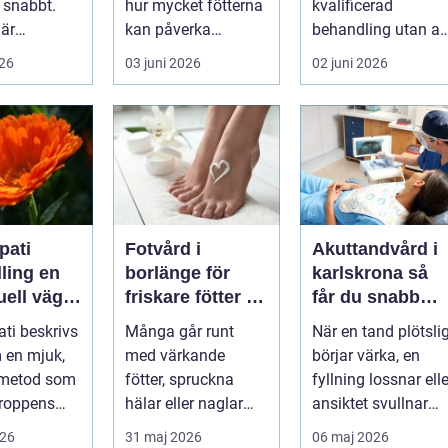
 snabbt.
hur mycket fötterna
kvalificerad
 är
kan påverka
behandling utan at
, huden är
vardagen. Nedsatt
personen behöver
026
03 juni 2026
02 juni 2026
varje lite...
känsel, sämre ...
lämna sitt hem, sitt
...
ati
Fotvård i
Akuttandvård i
ing en
borlänge för
karlskrona så
uell väg
friskare fötter i
får du snabb
tre
vardagen
hjälp när tande
ti beskrivs
Många går runt
När en tand plötsli
krisar
 en mjuk,
med värkande
börjar värka, en
 metod som
fötter, spruckna
fyllning lossnar elle
kroppens
hälar eller naglar
ansiktet svullnar
som skaver utan att
upp vill man ha
026
31 maj 2026
06 maj 2026