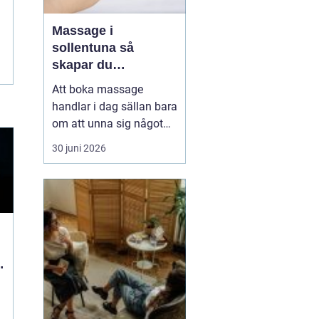
Massage i
sollentuna så
skapar du
återhämtning i
Att boka massage
vardagen
handlar i dag sällan bara
om att unna sig något
skönt. Allt fler i
30 juni 2026
Sollentuna söker
behandling för stress,
värk, sömnproblem och
långvarig trötthet. Rätt
typ av massage kan
hjälpa både kroppen och
hjärnan att varva ner,
d
lindra smärta...