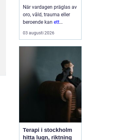
När vardagen präglas av
oro, våld, trauma eller
beroende kan
ett
Behandlingshem bli
den
03 augusti 2026
trygga punkt som
saknas. För många
kvinnor handlar det inte
bara om att få tak över
huvudet, utan om att få
skydd, professi...
Terapi i stockholm
hitta lugn, riktning