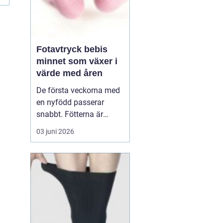
Fotavtryck bebis
minnet som växer i
värde med åren
De första veckorna med
en nyfödd passerar
snabbt. Fötterna är
pyttesmå, huden är mjuk
03 juni 2026
och varje liten rynka
känns unik. Många
föräldrar vill fånga den
här tiden på ett sätt som
håller längre än
mobilbilder. Ett
fotavt...