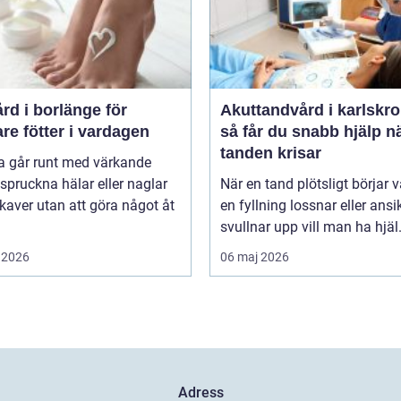
rd i borlänge för
Akuttandvård i karlskr
are fötter i vardagen
så får du snabb hjälp n
tanden krisar
 går runt med värkande
, spruckna hälar eller naglar
När en tand plötsligt börjar v
aver utan att göra något åt
en fyllning lossnar eller ansi
svullnar upp vill man ha hjäl.
 2026
06 maj 2026
Adress