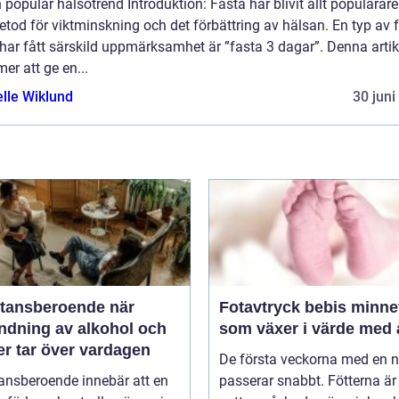
en populär hälsotrend Introduktion: Fasta har blivit allt populära
tod för viktminskning och det förbättring av hälsan. En typ av 
ar fått särskild uppmärksamhet är ”fasta 3 dagar”. Denna artik
r att ge en...
elle Wiklund
30 juni
ansberoende när
Fotavtryck bebis minnet
ndning av alkohol och
som växer i värde med 
er tar över vardagen
De första veckorna med en 
ansberoende innebär att en
passerar snabbt. Fötterna är