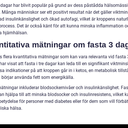
 dagar har blivit populär på grund av dess påstådda hälsomäss
. Många människor ser ett positivt resultat när det gäller viktmi
ad insulinkänslighet och ökad autofagi, vilket är kroppens natur
process. Det är också känt för att kunna minska inflammation o
a hjärnhälsan.
titativa mätningar om fasta 3 da
s flera kvantitativa mätningar som kan vara relevanta vid fasta 
har visat att fasta i tre dagar kan leda till en signifikant viktmin
a indikationer på att kroppen går in i ketos, en metabolisk tills
 börjar använda fett som energikälla.
ätningar inkluderar blodsockernivåer och insulinkänslighet. Fas
n hjälpa till att minska blodsocker och insulinresistens, vilket 
betydelse för personer med diabetes eller för dem som vill förbät
iska hälsa.