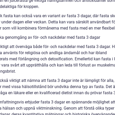
an en juicefasta ge viktiga näringsämnen och antioxidanter so
delaktiga för kroppen.
k fasta kan också vara en variant av fasta 3 dagar, där fasta ske
 under dagen eller veckan. Detta kan vara särskilt användbart fö
r som vill kombinera förmånerna med fasta med en mer flexibel l
ska genomgång av för- och nackdelar med fasta 3 dagar
iktigt att överväga både för- och nackdelar med fasta 3 dagar. Hi
ta använts för religiösa och andliga ändamål och har ibland
rats med förlångning och detoxification. Emellertid kan fasta i 
 vara svårt att upprätthålla och kan leda till förlust av muskel
ngsbrist.
ckså viktigt att nämna att fasta 3 dagar inte är lämpligt för alla
r med vissa hälsotillstånd bör undvika denna typ av fasta. Det ä
råga en läkare eller en kvalificerad dietist innan du prövar fasta 
attningsvis erbjuder fasta 3 dagar en spännande möjlighet at
ra hälsan och uppnå viktminskning. Genom att förstå olika typer
 dagar, deras kvantitativa mätningar och historiska övervägand