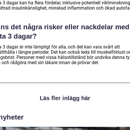
 3 dagar kan ha flera fördelar, inklusive potentiell viktminskning
ättrad insulinkänslighet, minskad inflammation och ökad autofa
ns det några risker eller nackdelar med
ta 3 dagar?
 3 dagar är inte lämpligt för alla, och det kan vara svårt att
tthålla i längre perioder. Det kan också leda till muskelförlust o
ngsbrist. Personer med vissa hälsotillstånd bör undvika denna t
a och rådgöra med sin läkare innan de prövar det.
Läs fler inlägg här
 nyheter