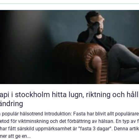
stockholm hitta lugn, riktning och hållbar
ändring
en populär hälsotrend Introduktion: Fasta har blivit allt populära
tod för viktminskning och det förbättring av hälsan. En typ av 
ar fått särskild uppmärksamhet är ”fasta 3 dagar”. Denna artik
r att ge en...