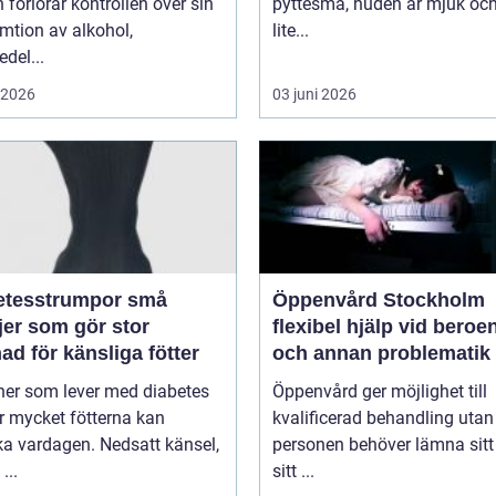
 förlorar kontrollen över sin
pyttesmå, huden är mjuk och
mtion av alkohol,
lite...
del...
i 2026
03 juni 2026
tesstrumpor små
Öppenvård Stockholm
jer som gör stor
flexibel hjälp vid beroe
nad för känsliga fötter
och annan problematik
ner som lever med diabetes
Öppenvård ger möjlighet till
r mycket fötterna kan
kvalificerad behandling utan
a vardagen. Nedsatt känsel,
personen behöver lämna sitt
...
sitt ...