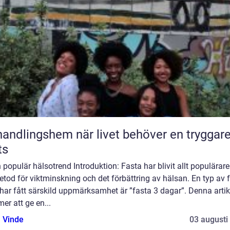
ngshem när livet behöver en tryggare
ts
en populär hälsotrend Introduktion: Fasta har blivit allt populära
tod för viktminskning och det förbättring av hälsan. En typ av 
ar fått särskild uppmärksamhet är ”fasta 3 dagar”. Denna artik
r att ge en...
 Vinde
03 augusti