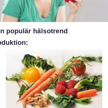
 en populär hälsotrend
oduktion: