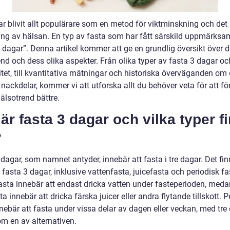
ar blivit allt populärare som en metod för viktminskning och det
ring av hälsan. En typ av fasta som har fått särskild uppmärksa
3 dagar”. Denna artikel kommer att ge en grundlig översikt över 
end och dess olika aspekter. Från olika typer av fasta 3 dagar o
itet, till kvantitativa mätningar och historiska överväganden om
 nackdelar, kommer vi att utforska allt du behöver veta för att fö
älsotrend bättre.
är fasta 3 dagar och vilka typer f
?
dagar, som namnet antyder, innebär att fasta i tre dagar. Det fin
 fasta 3 dagar, inklusive vattenfasta, juicefasta och periodisk fa
asta innebär att endast dricka vatten under fasteperioden, meda
ta innebär att dricka färska juicer eller andra flytande tillskott. P
nebär att fasta under vissa delar av dagen eller veckan, med tre
om en av alternativen.