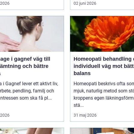
i 2026
02 juni 2026
 i gagnef väg till
Homeopati behandling en
hämtning och bättre
individuell väg mot bätt
a
balans
i Gagnef lever ett aktivt liv,
Homeopati beskrivs ofta so
bete, pendling, familj och
mjuk, naturlig metod som st
sintressen som ska få pl...
kroppens egen läkningsförm
stä...
i 2026
31 maj 2026