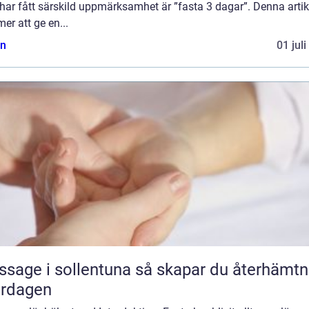
ar fått särskild uppmärksamhet är ”fasta 3 dagar”. Denna artik
r att ge en...
n
01 jul
 i sollentuna så skapar du återhämtning
ardagen