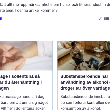
fått allt mer uppmärksamhet inom hälso- och fitnessindustrin d
te åren. I denna artikel kommer v...
n
01 jul
ge i sollentuna så
Substansberoende när
ar du återhämtning i
användning av alkohol
agen
droger tar över vardag
oka massage handlar i dag
Substansberoende innebär a
 bara om att unna sig något
person förlorar kontrollen öv
Allt fler i Sollentuna söker...
konsumtion av alkohol,