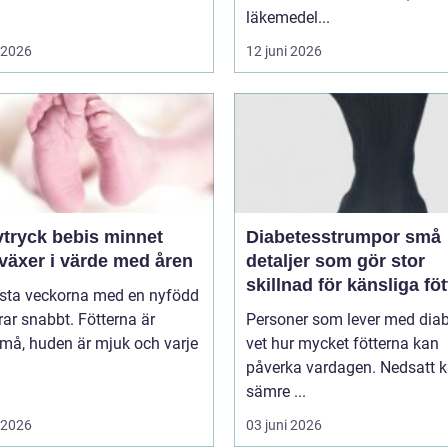
läkemedel...
i 2026
12 juni 2026
ryck bebis minnet
Diabetesstrumpor små
växer i värde med åren
detaljer som gör stor
skillnad för känsliga föt
rsta veckorna med en nyfödd
ar snabbt. Fötterna är
Personer som lever med dia
må, huden är mjuk och varje
vet hur mycket fötterna kan
påverka vardagen. Nedsatt k
sämre ...
i 2026
03 juni 2026