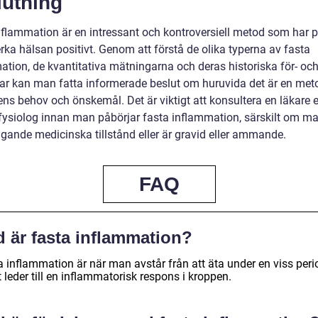
lutning
nflammation är en intressant och kontroversiell metod som har p
rka hälsan positivt. Genom att förstå de olika typerna av fasta
ation, de kvantitativa mätningarna och deras historiska för- oc
ar kan man fatta informerade beslut om huruvida det är en me
ns behov och önskemål. Det är viktigt att konsultera en läkare e
fysiolog innan man påbörjar fasta inflammation, särskilt om m
ggande medicinska tillstånd eller är gravid eller ammande.
FAQ
d är fasta inflammation?
a inflammation är när man avstår från att äta under en viss peri
t leder till en inflammatorisk respons i kroppen.