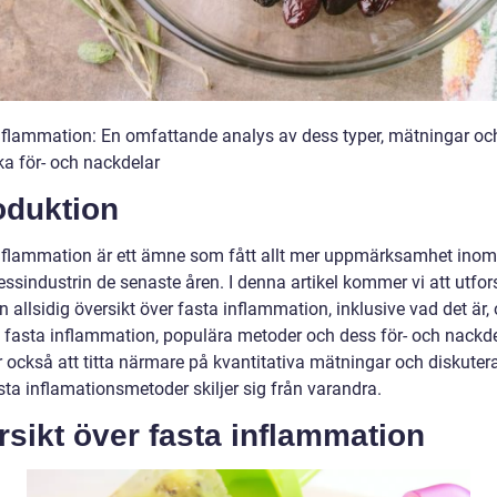
nflammation: En omfattande analys av dess typer, mätningar oc
ka för- och nackdelar
oduktion
nflammation är ett ämne som fått allt mer uppmärksamhet inom
essindustrin de senaste åren. I denna artikel kommer vi att utfo
n allsidig översikt över fasta inflammation, inklusive vad det är, 
v fasta inflammation, populära metoder och dess för- och nackde
också att titta närmare på kvantitativa mätningar och diskuter
sta inflamationsmetoder skiljer sig från varandra.
sikt över fasta inflammation