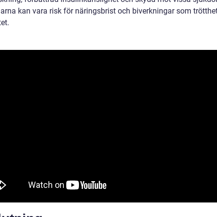
arna kan vara risk för näringsbrist och biverkningar som trötthe
tet.