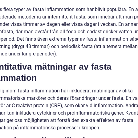
s flera typer av fasta inflammation som har blivit populära. En 
uderade metoderna är intermittent fasta, som innebär att man p
under vissa timmar av dagen eller vissa dagar i veckan. En annan
nfasta, där man avstår från all föda och endast dricker vatten u
dsperiod. Det finns även extrema typer av fasta inflammation så
ning (drygt 48 timmar) och periodisk fasta (att alternera mellan
nde under längre perioder).
titativa mätningar av fasta
lammation
ng inom fasta inflammation har inkluderat mätningar av olika
ammatoriska markörer och deras förändringar under fasta. En va
ör är C-reaktivt protein (CRP), som ökar vid inflammation. Andr
ar kan inkludera cytokiner och proinflammatoriska gener. Kvant
ar ger oss möjligheten att förstå den exakta effekten av fasta
ation på inflammatoriska processer i kroppen.