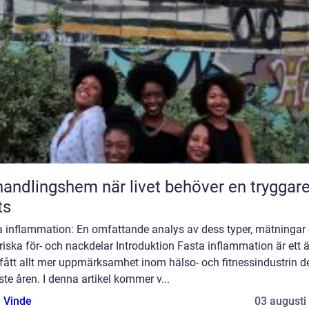
ngshem när livet behöver en tryggare
ts
a inflammation: En omfattande analys av dess typer, mätningar
riska för- och nackdelar Introduktion Fasta inflammation är ett
fått allt mer uppmärksamhet inom hälso- och fitnessindustrin d
te åren. I denna artikel kommer v...
 Vinde
03 augusti