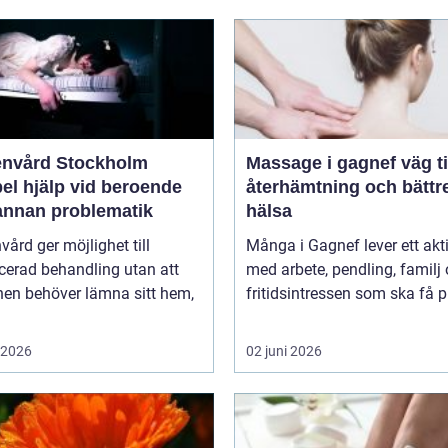
nvård Stockholm
Massage i gagnef väg till
bel hjälp vid beroende
återhämtning och bättr
annan problematik
hälsa
ård ger möjlighet till
Många i Gagnef lever ett aktiv
icerad behandling utan att
med arbete, pendling, familj
nen behöver lämna sitt hem,
fritidsintressen som ska få pl
i 2026
02 juni 2026