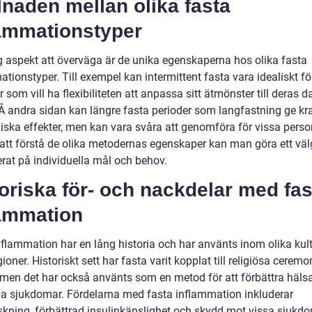
lnaden mellan olika fasta
lammationstyper
ig aspekt att överväga är de unika egenskaperna hos olika fasta
tionstyper. Till exempel kan intermittent fasta vara idealiskt fö
 som vill ha flexibiliteten att anpassa sitt ätmönster till deras d
. Å andra sidan kan längre fasta perioder som langfastning ge kra
giska effekter, men kan vara svåra att genomföra för vissa perso
tt förstå de olika metodernas egenskaper kan man göra ett vä
erat på individuella mål och behov.
oriska för- och nackdelar med fas
lammation
nflammation har en lång historia och har använts inom olika kult
gioner. Historiskt sett har fasta varit kopplat till religiösa ceremo
r, men det har också använts som en metod för att förbättra häls
 sjukdomar. Fördelarna med fasta inflammation inkluderar
skning, förbättrad insulinkänslighet och skydd mot vissa sjukdo