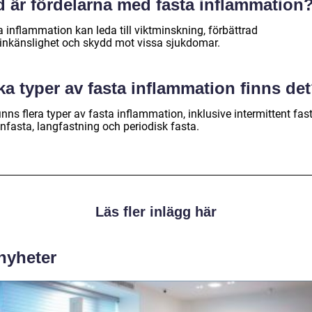
d är fördelarna med fasta inflammation
 inflammation kan leda till viktminskning, förbättrad
linkänslighet och skydd mot vissa sjukdomar.
ka typer av fasta inflammation finns de
inns flera typer av fasta inflammation, inklusive intermittent fast
nfasta, langfastning och periodisk fasta.
Läs fler inlägg här
 nyheter