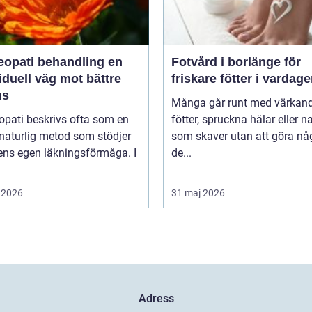
pati behandling en
Fotvård i borlänge för
iduell väg mot bättre
friskare fötter i vardag
ns
Många går runt med värkan
pati beskrivs ofta som en
fötter, spruckna hälar eller n
naturlig metod som stödjer
som skaver utan att göra nå
ens egen läkningsförmåga. I
de...
 2026
31 maj 2026
Adress