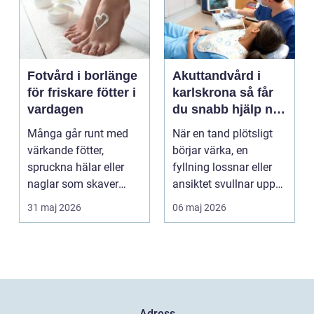
Fotvård i borlänge
Akuttandvård i
för friskare fötter i
karlskrona så får
vardagen
du snabb hjälp när
tanden krisar
Många går runt med
När en tand plötsligt
värkande fötter,
börjar värka, en
spruckna hälar eller
fyllning lossnar eller
naglar som skaver
ansiktet svullnar upp
utan att göra något åt
vill man ha hjäl...
31 maj 2026
06 maj 2026
de...
Adress