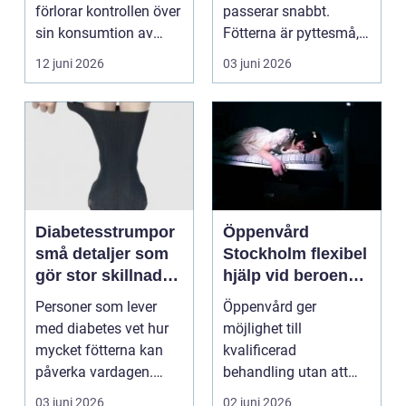
förlorar kontrollen över
passerar snabbt.
sin konsumtion av
Fötterna är pyttesmå,
alkohol, läkemedel...
huden är mjuk och
12 juni 2026
03 juni 2026
varje lite...
Diabetesstrumpor
Öppenvård
små detaljer som
Stockholm flexibel
gör stor skillnad
hjälp vid beroende
för känsliga fötter
och annan
Personer som lever
Öppenvård ger
problematik
med diabetes vet hur
möjlighet till
mycket fötterna kan
kvalificerad
påverka vardagen.
behandling utan att
Nedsatt känsel, sämre
personen behöver
03 juni 2026
02 juni 2026