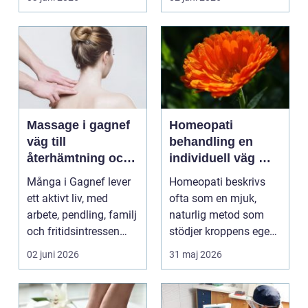
...
lämna sitt hem, sitt ...
Massage i gagnef
Homeopati
väg till
behandling en
återhämtning och
individuell väg mot
bättre hälsa
bättre balans
Många i Gagnef lever
Homeopati beskrivs
ett aktivt liv, med
ofta som en mjuk,
arbete, pendling, familj
naturlig metod som
och fritidsintressen
stödjer kroppens egen
som ska få pl...
läkningsförmåga. I
02 juni 2026
31 maj 2026
stä...