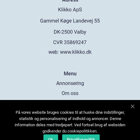
web:
www.klikko.dk
Menu
Annonsering
Om oss
Cookies
På vores website bruges cookies til at huske dine indstillinger,
Kontakta oss
statistik og personalisering af indhold og annoncer. Denne
Sitemap
information deles med tredjepart. Ved fortsat brug af websiden
godkender du cookiepolitikken.
Ok
Privatlivspolitik