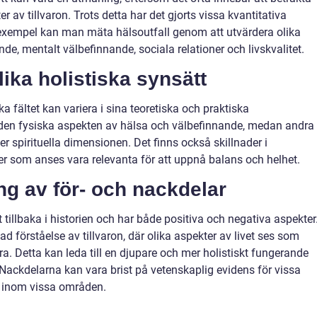
av tillvaron. Trots detta har det gjorts vissa kvantitativa
exempel kan man mäta hälsoutfall genom att utvärdera olika
e, mentalt välbefinnande, sociala relationer och livskvalitet.
lika holistiska synsätt
a fältet kan variera i sina teoretiska och praktiska
 den fysiska aspekten av hälsa och välbefinnande, medan andra
r spirituella dimensionen. Det finns också skillnader i
r som anses vara relevanta för att uppnå balans och helhet.
g av för- och nackdelar
gt tillbaka i historien och har både positiva och negativa aspekter
ad förståelse av tillvaron, där olika aspekter av livet ses som
 Detta kan leda till en djupare och mer holistiskt fungerande
ackdelarna kan vara brist på vetenskaplig evidens för vissa
g inom vissa områden.