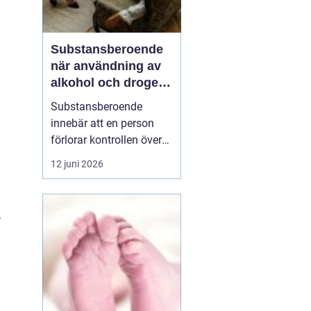
Substansberoende
när användning av
alkohol och droger
tar över vardagen
Substansberoende
innebär att en person
förlorar kontrollen över
sin konsumtion av
12 juni 2026
alkohol, läkemedel eller
droger. Livet börjar
kretsa kring tillgång,
.
användning och
återhämtning. Relationer,
arbete, hälsa och
självkänsla påverkas
steg för steg, ofta...