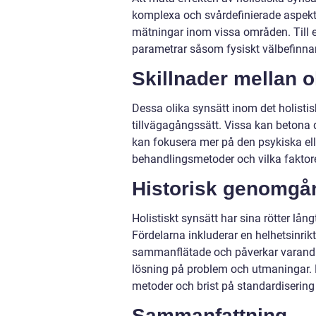
komplexa och svårdefinierade aspekter 
mätningar inom vissa områden. Till 
parametrar såsom fysiskt välbefinnand
Skillnader mellan o
Dessa olika synsätt inom det holistisk
tillvägagångssätt. Vissa kan betona
kan fokusera mer på den psykiska elle
behandlingsmetoder och vilka faktore
Historisk genomgån
Holistiskt synsätt har sina rötter lån
Fördelarna inkluderar en helhetsinrikt
sammanflätade och påverkar varandra.
lösning på problem och utmaningar. N
metoder och brist på standardiserin
Sammanfattning