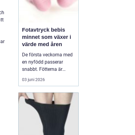
och
tt
Fotavtryck bebis
minnet som växer i
lar
värde med åren
De första veckorna med
en nyfödd passerar
snabbt. Fötterna är
pyttesmå, huden är mjuk
03 juni 2026
och varje liten rynka
känns unik. Många
föräldrar vill fånga den
här tiden på ett sätt som
håller längre än
mobilbilder. Ett
fotavt...