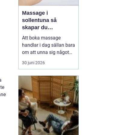
Massage i
sollentuna så
skapar du
återhämtning i
Att boka massage
vardagen
handlar i dag sällan bara
om att unna sig något
skönt. Allt fler i
30 juni 2026
Sollentuna söker
behandling för stress,
a
värk, sömnproblem och
nte
långvarig trötthet. Rätt
nne
typ av massage kan
hjälpa både kroppen och
hjärnan att varva ner,
lindra smärta...