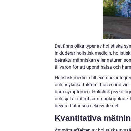
Det finns olika typer av holistiska 
inkluderar holistisk medicin, holistis
betrakta människan eller naturen som
tillvaron för att uppnå hälsa och har
Holistisk medicin till exempel integr
och psykiska faktorer hos en individ.
bara symptomen. Holistisk psykologi 
och själ är intimt sammankopplade. H
bevara balansen i ekosystemet.
Kvantitativa mätni
Att mäta effekten av holistiska synsä