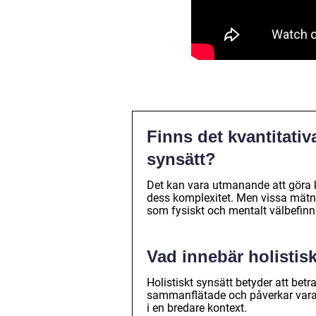
Finns det kvantitativ
synsätt?
Det kan vara utmanande att göra k
dess komplexitet. Men vissa mätni
som fysiskt och mentalt välbefinnan
Vad innebär holistis
Holistiskt synsätt betyder att betr
sammanflätade och påverkar varand
i en bredare kontext.