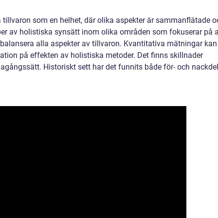
ta tillvaron som en helhet, där olika aspekter är sammanflätade 
yper av holistiska synsätt inom olika områden som fokuserar på a
lansera alla aspekter av tillvaron. Kvantitativa mätningar kan
ion på effekten av holistiska metoder. Det finns skillnader
gagångssätt. Historiskt sett har det funnits både för- och nackde