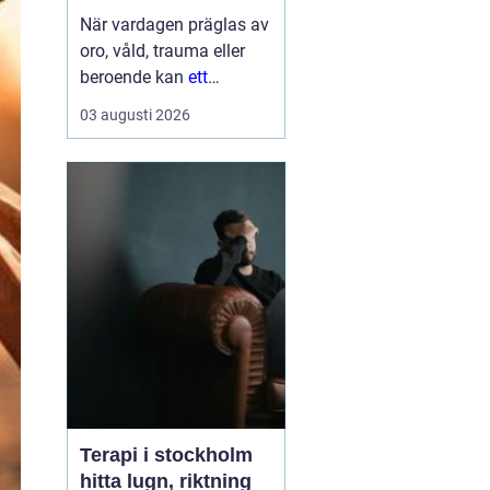
När vardagen präglas av
oro, våld, trauma eller
beroende kan
ett
Behandlingshem bli
den
03 augusti 2026
trygga punkt som
saknas. För många
kvinnor handlar det inte
bara om att få tak över
huvudet, utan om att få
skydd, professi...
Terapi i stockholm
hitta lugn, riktning