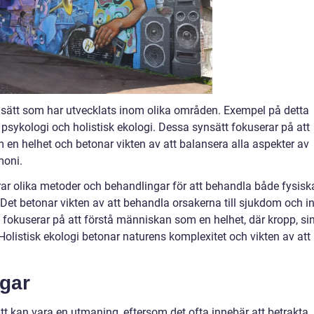
synsätt som har utvecklats inom olika områden. Exempel på detta
k psykologi och holistisk ekologi. Dessa synsätt fokuserar på att
 en helhet och betonar vikten av att balansera alla aspekter av
moni.
erar olika metoder och behandlingar för att behandla både fysisk
 Det betonar vikten av att behandla orsakerna till sjukdom och i
fokuserar på att förstå människan som en helhet, där kropp, si
olistisk ekologi betonar naturens komplexitet och vikten av att
ngar
tt kan vara en utmaning, eftersom det ofta innebär att betrakta