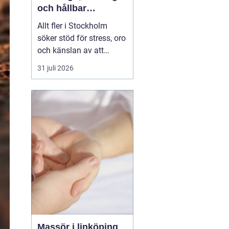
och hållbar
förändring
Allt fler i Stockholm
söker stöd för stress, oro
och känslan av att
vardagen skenar. Många
31 juli 2026
har testat att vila mer,
träna eller skärpa sig,
men märker att det inte
räcker. Terapi blir då en
plats där någon lyssnar
på djupet, ställer rätt
frågor och h...
Massör i linköping