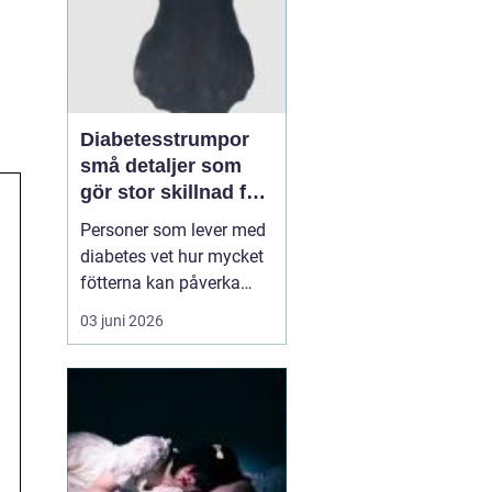
Diabetesstrumpor
små detaljer som
gör stor skillnad för
känsliga fötter
Personer som lever med
diabetes vet hur mycket
fötterna kan påverka
vardagen. Nedsatt
03 juni 2026
känsel, sämre
blodcirkulation och
långsam läkning gör att
även ett litet skoskav
kan utvecklas till ett
större sår. I den