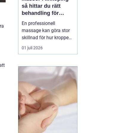
så hittar du rätt
behandling för
kropp och hälsa
En professionell
ra
massage kan göra stor
skillnad för hur kroppen
känns i vardagen.
01 juli 2026
Många i Linköping söker
massage först när
att
värken blir för stor eller
när stressnivån är
ohållbar. Men massage
kan vara lika mycket
förebyggande som
behandlande. Med rät...