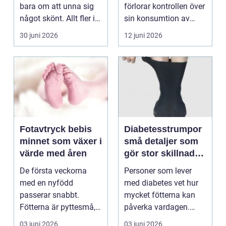
bara om att unna sig
förlorar kontrollen över
något skönt. Allt fler i
sin konsumtion av
Sollentuna söker...
alkohol, läkemedel...
30 juni 2026
12 juni 2026
Fotavtryck bebis
Diabetesstrumpor
minnet som växer i
små detaljer som
värde med åren
gör stor skillnad
för känsliga fötter
De första veckorna
Personer som lever
med en nyfödd
med diabetes vet hur
passerar snabbt.
mycket fötterna kan
Fötterna är pyttesmå,
påverka vardagen.
huden är mjuk och
Nedsatt känsel, sämre
03 juni 2026
03 juni 2026