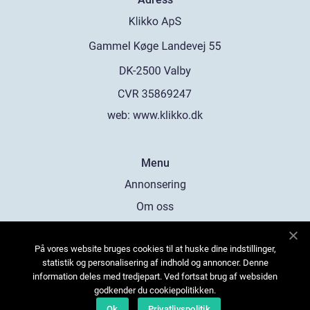
web:
www.klikko.dk
Menu
Annonsering
Om oss
Cookies
På vores website bruges cookies til at huske dine indstillinger,
Kontakta oss
statistik og personalisering af indhold og annoncer. Denne
Sitemap
information deles med tredjepart. Ved fortsat brug af websiden
godkender du cookiepolitikken.
Ok
Privatlivspolitik