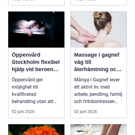
varje lite...
...
Öppenvård
Massage i gagnef
Stockholm flexibel
väg till
hjälp vid beroende
återhämtning och
och annan
bättre hälsa
Öppenvård ger
Många i Gagnef lever
problematik
möjlighet till
ett aktivt liv, med
kvalificerad
arbete, pendling, familj
behandling utan att
och fritidsintressen
personen behöver
som ska få pl...
02 juni 2026
02 juni 2026
lämna sitt hem, sitt ...