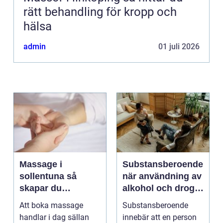
rätt behandling för kropp och
hälsa
admin
01 juli 2026
Massage i
Substansberoende
sollentuna så
när användning av
skapar du
alkohol och droger
återhämtning i
tar över vardagen
Att boka massage
Substansberoende
vardagen
handlar i dag sällan
innebär att en person