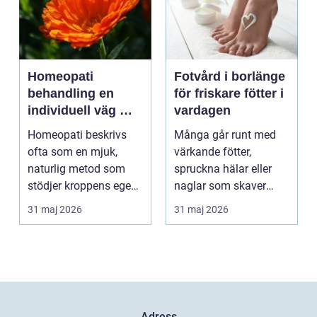
Homeopati
Fotvård i borlänge
behandling en
för friskare fötter i
individuell väg mot
vardagen
bättre balans
Homeopati beskrivs
Många går runt med
ofta som en mjuk,
värkande fötter,
naturlig metod som
spruckna hälar eller
stödjer kroppens egen
naglar som skaver
läkningsförmåga. I
utan att göra något åt
31 maj 2026
31 maj 2026
stä...
de...
Adress