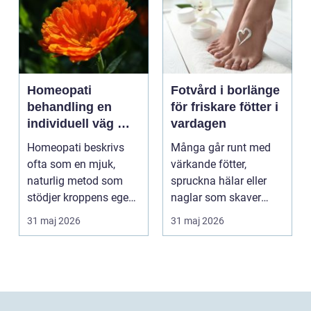
Homeopati
Fotvård i borlänge
behandling en
för friskare fötter i
individuell väg mot
vardagen
bättre balans
Homeopati beskrivs
Många går runt med
ofta som en mjuk,
värkande fötter,
naturlig metod som
spruckna hälar eller
stödjer kroppens egen
naglar som skaver
läkningsförmåga. I
utan att göra något åt
31 maj 2026
31 maj 2026
stä...
de...