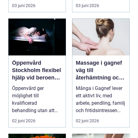
huden är mjuk och
Nedsatt känsel, sämre
03 juni 2026
03 juni 2026
varje lite...
...
Öppenvård
Massage i gagnef
Stockholm flexibel
väg till
hjälp vid beroende
återhämtning och
och annan
bättre hälsa
Öppenvård ger
Många i Gagnef lever
problematik
möjlighet till
ett aktivt liv, med
kvalificerad
arbete, pendling, familj
behandling utan att
och fritidsintressen
personen behöver
som ska få pl...
02 juni 2026
02 juni 2026
lämna sitt hem, sitt ...