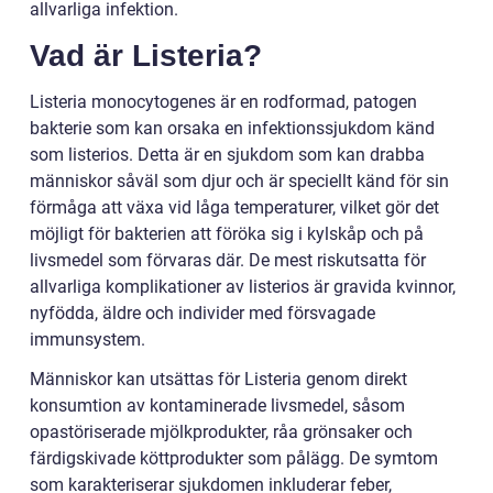
allvarliga infektion.
Vad är Listeria?
Listeria monocytogenes är en rodformad, patogen
bakterie som kan orsaka en infektionssjukdom känd
som listerios. Detta är en sjukdom som kan drabba
människor såväl som djur och är speciellt känd för sin
förmåga att växa vid låga temperaturer, vilket gör det
möjligt för bakterien att föröka sig i kylskåp och på
livsmedel som förvaras där. De mest riskutsatta för
allvarliga komplikationer av listerios är gravida kvinnor,
nyfödda, äldre och individer med försvagade
immunsystem.
Människor kan utsättas för Listeria genom direkt
konsumtion av kontaminerade livsmedel, såsom
opastöriserade mjölkprodukter, råa grönsaker och
färdigskivade köttprodukter som pålägg. De symtom
som karakteriserar sjukdomen inkluderar feber,