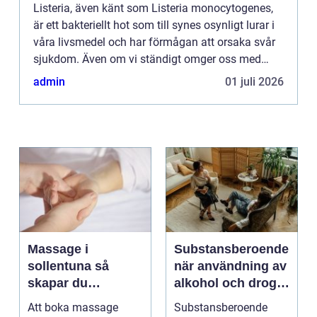
Listeria, även känt som Listeria monocytogenes,
är ett bakteriellt hot som till synes osynligt lurar i
våra livsmedel och har förmågan att orsaka svår
sjukdom. Även om vi ständigt omger oss med
olika f&...
admin
01 juli 2026
Massage i
Substansberoende
sollentuna så
när användning av
skapar du
alkohol och droger
återhämtning i
tar över vardagen
Att boka massage
Substansberoende
vardagen