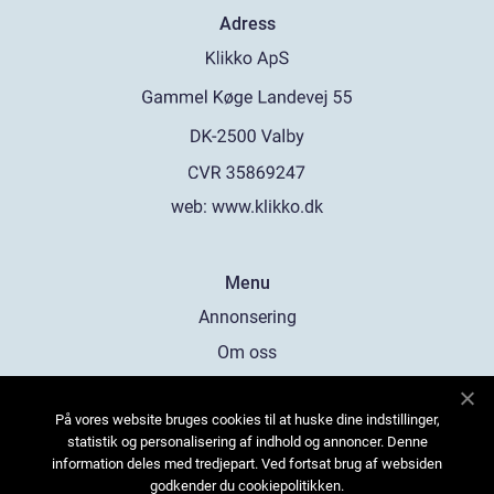
Adress
web:
www.klikko.dk
Menu
Annonsering
Om oss
Cookies
På vores website bruges cookies til at huske dine indstillinger,
Kontakta oss
statistik og personalisering af indhold og annoncer. Denne
Sitemap
information deles med tredjepart. Ved fortsat brug af websiden
godkender du cookiepolitikken.