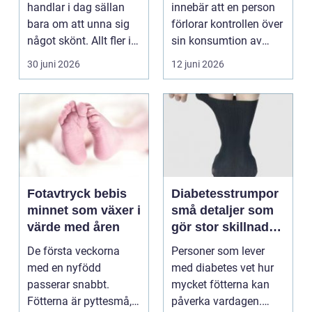
handlar i dag sällan
innebär att en person
bara om att unna sig
förlorar kontrollen över
något skönt. Allt fler i
sin konsumtion av
Sollentuna söker...
alkohol, läkemedel...
30 juni 2026
12 juni 2026
Fotavtryck bebis
Diabetesstrumpor
minnet som växer i
små detaljer som
värde med åren
gör stor skillnad
för känsliga fötter
De första veckorna
Personer som lever
med en nyfödd
med diabetes vet hur
passerar snabbt.
mycket fötterna kan
Fötterna är pyttesmå,
påverka vardagen.