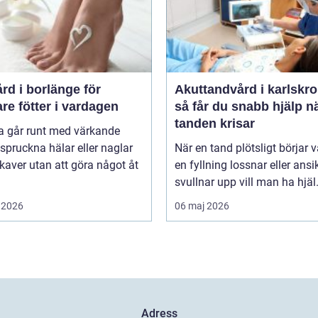
rd i borlänge för
Akuttandvård i karlskr
are fötter i vardagen
så får du snabb hjälp n
tanden krisar
 går runt med värkande
, spruckna hälar eller naglar
När en tand plötsligt börjar v
aver utan att göra något åt
en fyllning lossnar eller ansi
svullnar upp vill man ha hjäl.
 2026
06 maj 2026
Adress