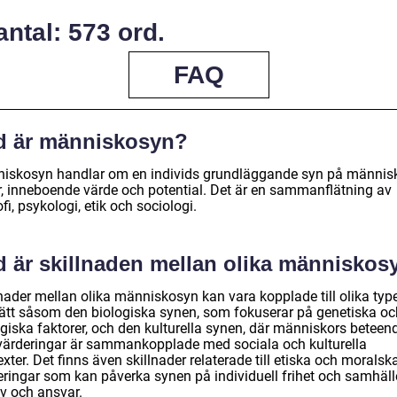
ntal: 573 ord.
FAQ
d är människosyn?
iskosyn handlar om en individs grundläggande syn på männis
r, inneboende värde och potential. Det är en sammanflätning av
ofi, psykologi, etik och sociologi.
d är skillnaden mellan olika människos
lnader mellan olika människosyn kan vara kopplade till olika typ
ätt såsom den biologiska synen, som fokuserar på genetiska oc
ogiska faktorer, och den kulturella synen, där människors beteen
värderingar är sammankopplade med sociala och kulturella
xter. Det finns även skillnader relaterade till etiska och moralsk
eringar som kan påverka synen på individuell frihet och samhäll
v och ansvar.