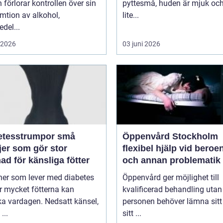
 förlorar kontrollen över sin
pyttesmå, huden är mjuk och
mtion av alkohol,
lite...
del...
i 2026
03 juni 2026
tesstrumpor små
Öppenvård Stockholm
jer som gör stor
flexibel hjälp vid beroe
nad för känsliga fötter
och annan problematik
ner som lever med diabetes
Öppenvård ger möjlighet till
r mycket fötterna kan
kvalificerad behandling utan
a vardagen. Nedsatt känsel,
personen behöver lämna sitt
...
sitt ...