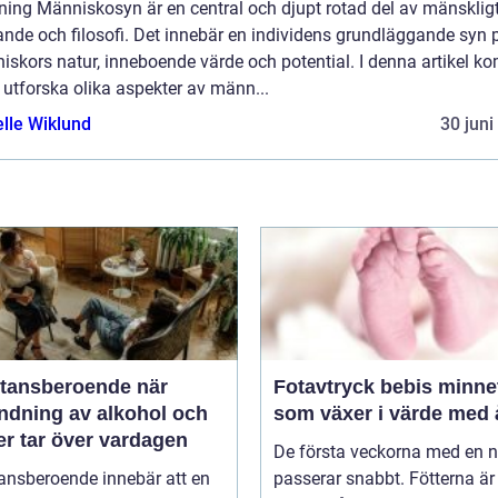
ning Människosyn är en central och djupt rotad del av mänsklig
nde och filosofi. Det innebär en individens grundläggande syn 
iskors natur, inneboende värde och potential. I denna artikel k
t utforska olika aspekter av männ...
elle Wiklund
30 juni
ansberoende när
Fotavtryck bebis minnet
ndning av alkohol och
som växer i värde med 
er tar över vardagen
De första veckorna med en 
ansberoende innebär att en
passerar snabbt. Fötterna är