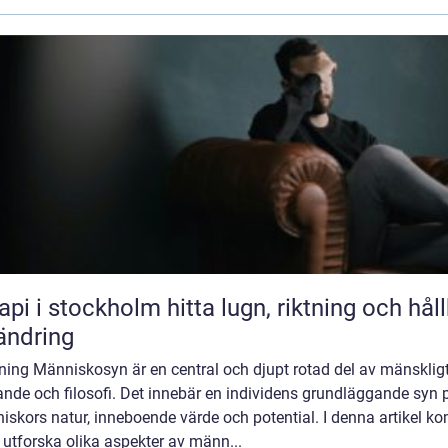
stockholm hitta lugn, riktning och hållbar
ändring
ning Människosyn är en central och djupt rotad del av mänsklig
nde och filosofi. Det innebär en individens grundläggande syn 
iskors natur, inneboende värde och potential. I denna artikel k
t utforska olika aspekter av männ...