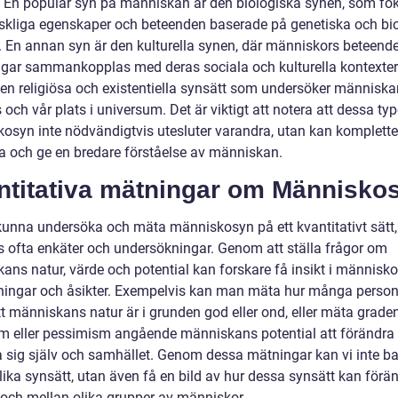
. En populär syn på människan är den biologiska synen, som fo
kliga egenskaper och beteenden baserade på genetiska och bi
r. En annan syn är den kulturella synen, där människors beteend
ngar sammankopplas med deras sociala och kulturella kontexter
ven religiösa och existentiella synsätt som undersöker människ
 och vår plats i universum. Det är viktigt att notera att dessa typ
osyn inte nödvändigtvis utesluter varandra, utan kan komplette
a och ge en bredare förståelse av människan.
ntitativa mätningar om Människo
 kunna undersöka och mäta människosyn på ett kvantitativt sätt,
 ofta enkäter och undersökningar. Genom att ställa frågor om
ans natur, värde och potential kan forskare få insikt i människo
ningar och åsikter. Exempelvis kan man mäta hur många perso
tt människans natur är i grunden god eller ond, eller mäta grade
m eller pessimism angående människans potential att förändra
a sig själv och samhället. Genom dessa mätningar kan vi inte b
lika synsätt, utan även få en bild av hur dessa synsätt kan förä
d och mellan olika grupper av människor.