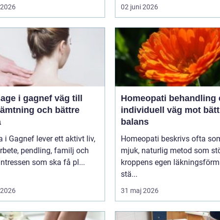
i 2026
02 juni 2026
 i gagnef väg till
Homeopati behandling en
hämtning och bättre
individuell väg mot bätt
a
balans
i Gagnef lever ett aktivt liv,
Homeopati beskrivs ofta so
bete, pendling, familj och
mjuk, naturlig metod som st
sintressen som ska få pl...
kroppens egen läkningsförm
stä...
i 2026
31 maj 2026