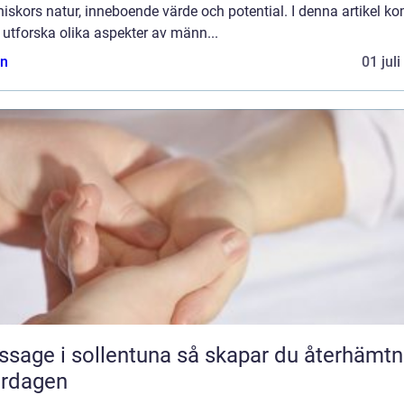
iskors natur, inneboende värde och potential. I denna artikel k
t utforska olika aspekter av männ...
n
01 jul
 i sollentuna så skapar du återhämtning
ardagen