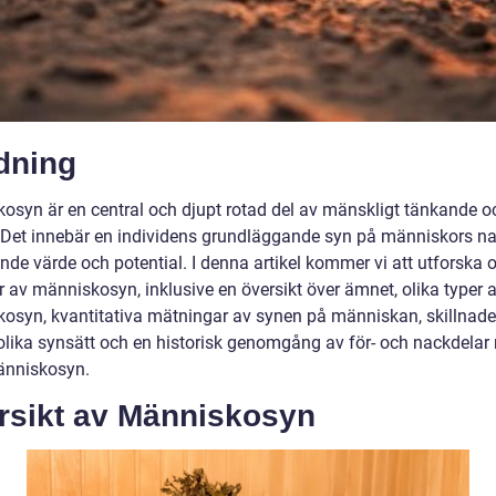
dning
osyn är en central och djupt rotad del av mänskligt tänkande o
i. Det innebär en individens grundläggande syn på människors na
de värde och potential. I denna artikel kommer vi att utforska o
r av människosyn, inklusive en översikt över ämnet, olika typer 
osyn, kvantitativa mätningar av synen på människan, skillnade
olika synsätt och en historisk genomgång av för- och nackdelar
änniskosyn.
rsikt av Människosyn