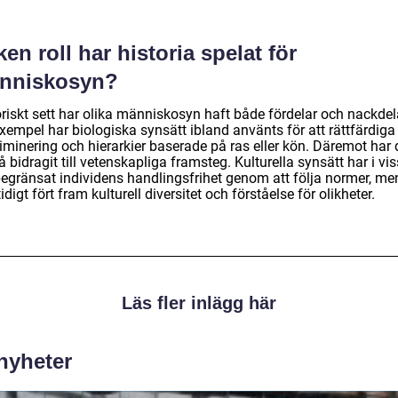
ken roll har historia spelat för
nniskosyn?
oriskt sett har olika människosyn haft både fördelar och nackdel
exempel har biologiska synsätt ibland använts för att rättfärdiga
iminering och hierarkier baserade på ras eller kön. Däremot har 
 bidragit till vetenskapliga framsteg. Kulturella synsätt har i vi
 begränsat individens handlingsfrihet genom att följa normer, me
digt fört fram kulturell diversitet och förståelse för olikheter.
Läs fler inlägg här
 nyheter