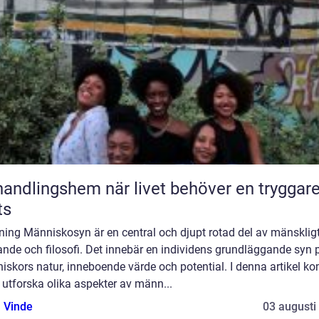
ngshem när livet behöver en tryggare
ts
ning Människosyn är en central och djupt rotad del av mänsklig
nde och filosofi. Det innebär en individens grundläggande syn 
iskors natur, inneboende värde och potential. I denna artikel k
t utforska olika aspekter av männ...
 Vinde
03 augusti