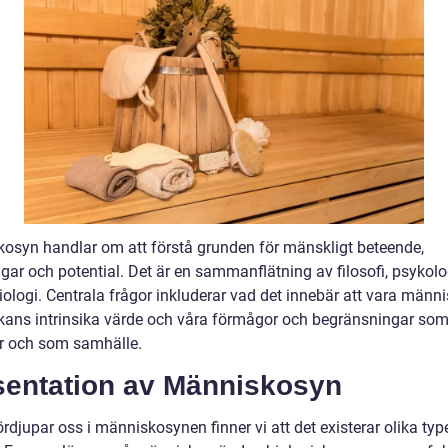
osyn handlar om att förstå grunden för mänskligt beteende,
gar och potential. Det är en sammanflätning av filosofi, psykolog
ologi. Centrala frågor inkluderar vad det innebär att vara männi
ans intrinsika värde och våra förmågor och begränsningar so
er och som samhälle.
sentation av Människosyn
ördjupar oss i människosynen finner vi att det existerar olika typ