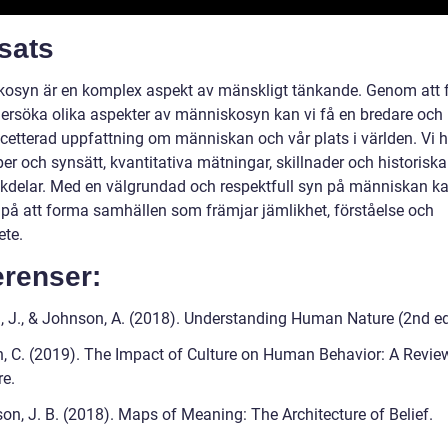
sats
osyn är en komplex aspekt av mänskligt tänkande. Genom att 
ersöka olika aspekter av människosyn kan vi få en bredare och
etterad uppfattning om människan och vår plats i världen. Vi h
per och synsätt, kvantitativa mätningar, skillnader och historiska
kdelar. Med en välgrundad och respektfull syn på människan ka
på att forma samhällen som främjar jämlikhet, förståelse och
te.
erenser:
, J., & Johnson, A. (2018). Understanding Human Nature (2nd ed
, C. (2019). The Impact of Culture on Human Behavior: A Revie
re.
on, J. B. (2018). Maps of Meaning: The Architecture of Belief.