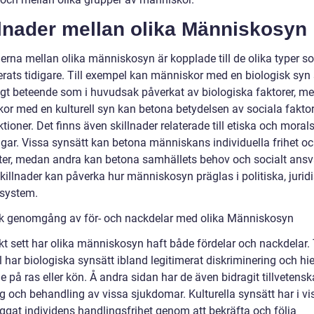
llnader mellan olika Människosyn
derna mellan olika människosyn är kopplade till de olika typer s
erats tidigare. Till exempel kan människor med en biologisk syn
gt beteende som i huvudsak påverkat av biologiska faktorer, m
or med en kulturell syn kan betona betydelsen av sociala fakto
tioner. Det finns även skillnader relaterade till etiska och moral
ngar. Vissa synsätt kan betona människans individuella frihet o
eter, medan andra kan betona samhällets behov och socialt ansv
killnader kan påverka hur människosyn präglas i politiska, jurid
 system.
sk genomgång av för- och nackdelar med olika Människosyn
kt sett har olika människosyn haft både fördelar och nackdelar. T
har biologiska synsätt ibland legitimerat diskriminering och hie
 på ras eller kön. Å andra sidan har de även bidragit tillvetensk
 och behandling av vissa sjukdomar. Kulturella synsätt har i vis
ggat individens handlingsfrihet genom att bekräfta och följa