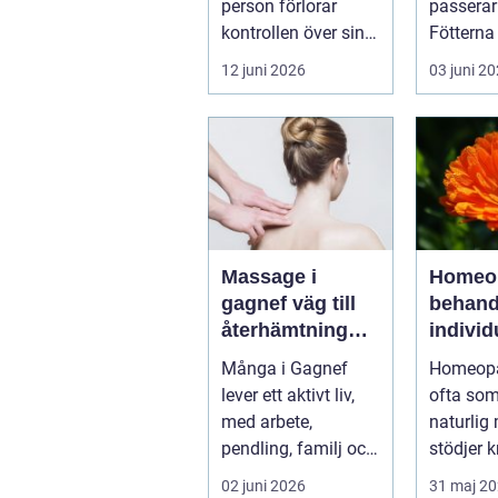
person förlorar
passerar
kontrollen över sin
Fötterna
konsumtion av
pyttesmå
12 juni 2026
03 juni 2
alkohol, läkemedel...
mjuk och 
Massage i
Homeop
gagnef väg till
behandl
återhämtning
individ
och bättre hälsa
mot bät
Många i Gagnef
Homeopa
balans
lever ett aktivt liv,
ofta som
med arbete,
naturlig
pendling, familj och
stödjer 
fritidsintressen som
egen
02 juni 2026
31 maj 2