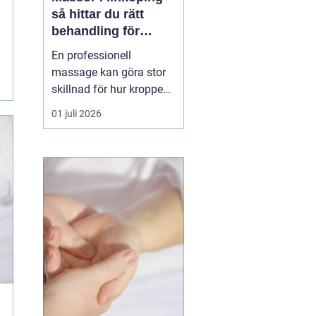
så hittar du rätt
behandling för
kropp och hälsa
En professionell
massage kan göra stor
skillnad för hur kroppen
känns i vardagen.
01 juli 2026
Många i Linköping söker
massage först när
värken blir för stor eller
när stressnivån är
ohållbar. Men massage
kan vara lika mycket
förebyggande som
behandlande. Med rät...