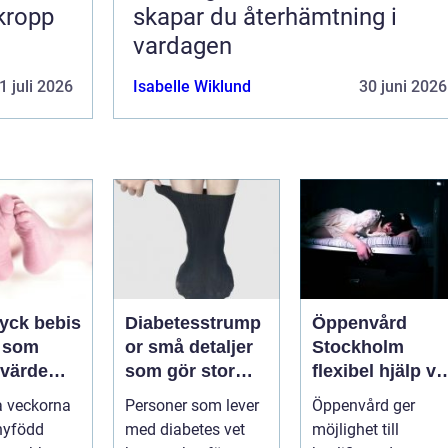
 kropp
skapar du återhämtning i
vardagen
1 juli 2026
Isabelle Wiklund
30 juni 2026
ryck bebis
Diabetesstrump
Öppenvård
 som
or små detaljer
Stockholm
 värde
som gör stor
flexibel hjälp vi
en
skillnad för
beroende och
a veckorna
Personer som lever
Öppenvård ger
känsliga fötter
annan
nyfödd
med diabetes vet
möjlighet till
problematik