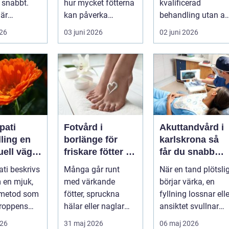
 snabbt.
hur mycket fötterna
kvalificerad
 är
kan påverka
behandling utan at
, huden är
vardagen. Nedsatt
personen behöver
026
03 juni 2026
02 juni 2026
varje lite...
känsel, sämre ...
lämna sitt hem, sitt
...
ati
Fotvård i
Akuttandvård i
ing en
borlänge för
karlskrona så
uell väg
friskare fötter i
får du snabb
tre
vardagen
hjälp när tande
ti beskrivs
Många går runt
När en tand plötsli
krisar
 en mjuk,
med värkande
börjar värka, en
 metod som
fötter, spruckna
fyllning lossnar elle
kroppens
hälar eller naglar
ansiktet svullnar
som skaver utan att
upp vill man ha
026
31 maj 2026
06 maj 2026