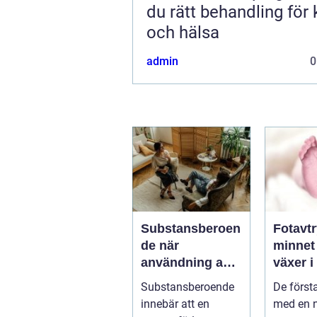
du rätt behandling för
och hälsa
admin
0
Substansberoen
Fotavt
de när
minnet
användning av
växer i
alkohol och
med år
Substansberoende
De först
droger tar över
innebär att en
med en 
vardagen