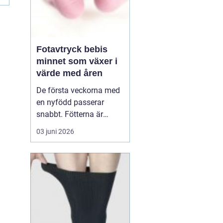
Fotavtryck bebis
minnet som växer i
värde med åren
De första veckorna med
en nyfödd passerar
snabbt. Fötterna är
pyttesmå, huden är mjuk
03 juni 2026
och varje liten rynka
känns unik. Många
föräldrar vill fånga den
här tiden på ett sätt som
håller längre än
mobilbilder. Ett
fotavt...