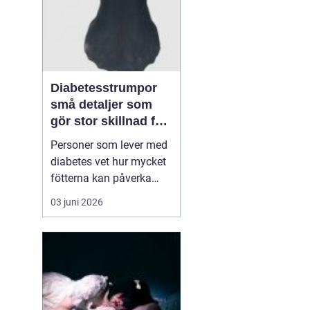
Diabetesstrumpor
små detaljer som
gör stor skillnad för
känsliga fötter
Personer som lever med
diabetes vet hur mycket
fötterna kan påverka
vardagen. Nedsatt
03 juni 2026
känsel, sämre
blodcirkulation och
långsam läkning gör att
även ett litet skoskav
kan utvecklas till ett
större sår. I den