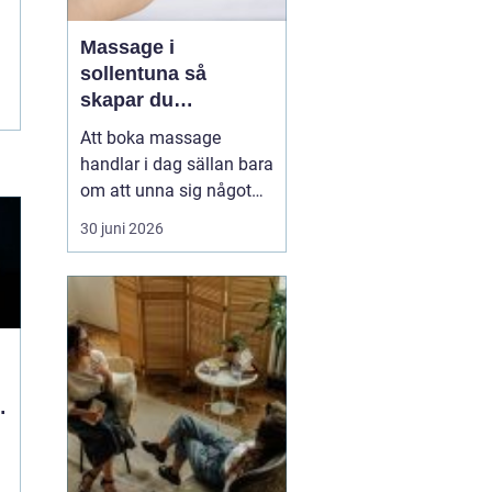
Massage i
sollentuna så
skapar du
återhämtning i
Att boka massage
vardagen
handlar i dag sällan bara
om att unna sig något
skönt. Allt fler i
30 juni 2026
Sollentuna söker
behandling för stress,
värk, sömnproblem och
långvarig trötthet. Rätt
typ av massage kan
hjälpa både kroppen och
hjärnan att varva ner,
d
lindra smärta...