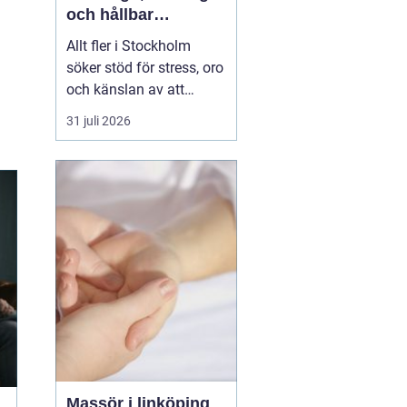
och hållbar
förändring
Allt fler i Stockholm
söker stöd för stress, oro
och känslan av att
vardagen skenar. Många
31 juli 2026
har testat att vila mer,
träna eller skärpa sig,
men märker att det inte
räcker. Terapi blir då en
plats där någon lyssnar
på djupet, ställer rätt
frågor och h...
Massör i linköping