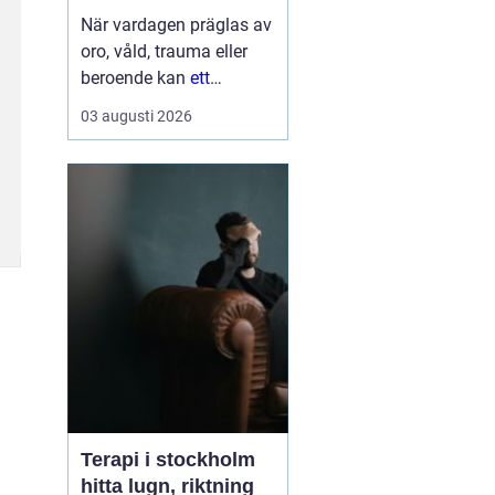
När vardagen präglas av
oro, våld, trauma eller
beroende kan
ett
Behandlingshem bli
den
03 augusti 2026
trygga punkt som
saknas. För många
kvinnor handlar det inte
bara om att få tak över
huvudet, utan om att få
skydd, professi...
Terapi i stockholm
hitta lugn, riktning