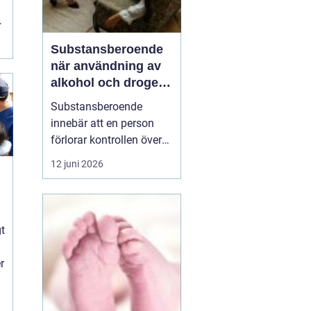
t
Substansberoende
när användning av
alkohol och droger
tar över vardagen
Substansberoende
innebär att en person
förlorar kontrollen över
sin konsumtion av
12 juni 2026
alkohol, läkemedel eller
droger. Livet börjar
kretsa kring tillgång,
n
användning och
gt
återhämtning. Relationer,
arbete, hälsa och
r
självkänsla påverkas
steg för steg, ofta...