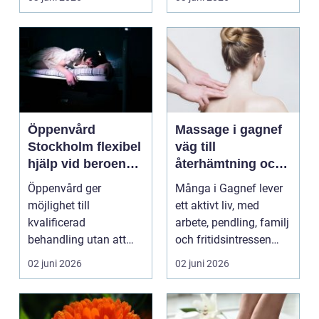
varje lite...
...
Öppenvård
Massage i gagnef
Stockholm flexibel
väg till
hjälp vid beroende
återhämtning och
och annan
bättre hälsa
Öppenvård ger
Många i Gagnef lever
problematik
möjlighet till
ett aktivt liv, med
kvalificerad
arbete, pendling, familj
behandling utan att
och fritidsintressen
personen behöver
som ska få pl...
02 juni 2026
02 juni 2026
lämna sitt hem, sitt ...