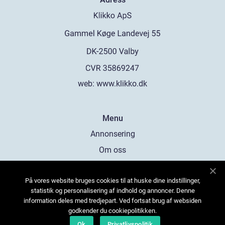
web:
www.klikko.dk
Menu
Annonsering
Om oss
Cookies
På vores website bruges cookies til at huske dine indstillinger,
Kontakta oss
statistik og personalisering af indhold og annoncer. Denne
Sitemap
information deles med tredjepart. Ved fortsat brug af websiden
godkender du cookiepolitikken.
Ok
Privatlivspolitik