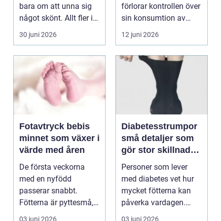
bara om att unna sig
förlorar kontrollen över
något skönt. Allt fler i
sin konsumtion av
Sollentuna söker...
alkohol, läkemedel...
30 juni 2026
12 juni 2026
Fotavtryck bebis
Diabetesstrumpor
minnet som växer i
små detaljer som
värde med åren
gör stor skillnad
för känsliga fötter
De första veckorna
Personer som lever
med en nyfödd
med diabetes vet hur
passerar snabbt.
mycket fötterna kan
Fötterna är pyttesmå,
påverka vardagen.
huden är mjuk och
Nedsatt känsel, sämre
03 juni 2026
03 juni 2026