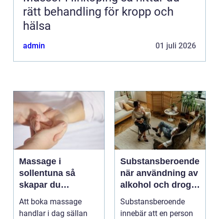
rätt behandling för kropp och
hälsa
admin
01 juli 2026
Massage i
Substansberoende
sollentuna så
när användning av
skapar du
alkohol och droger
återhämtning i
tar över vardagen
Att boka massage
Substansberoende
vardagen
handlar i dag sällan
innebär att en person