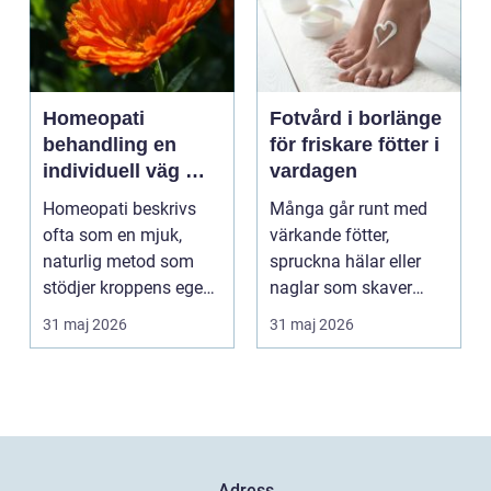
Homeopati
Fotvård i borlänge
behandling en
för friskare fötter i
individuell väg mot
vardagen
bättre balans
Homeopati beskrivs
Många går runt med
ofta som en mjuk,
värkande fötter,
naturlig metod som
spruckna hälar eller
stödjer kroppens egen
naglar som skaver
läkningsförmåga. I
utan att göra något åt
31 maj 2026
31 maj 2026
stä...
de...
Adress