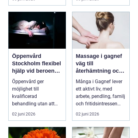
varje lite...
...
Öppenvård
Massage i gagnef
Stockholm flexibel
väg till
hjälp vid beroende
återhämtning och
och annan
bättre hälsa
Öppenvård ger
Många i Gagnef lever
problematik
möjlighet till
ett aktivt liv, med
kvalificerad
arbete, pendling, familj
behandling utan att
och fritidsintressen
personen behöver
som ska få pl...
02 juni 2026
02 juni 2026
lämna sitt hem, sitt ...