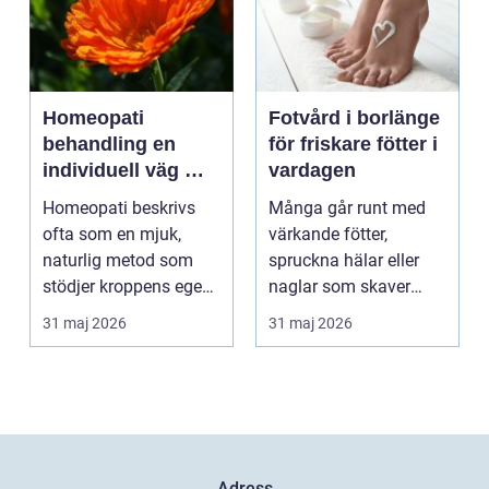
Homeopati
Fotvård i borlänge
behandling en
för friskare fötter i
individuell väg mot
vardagen
bättre balans
Homeopati beskrivs
Många går runt med
ofta som en mjuk,
värkande fötter,
naturlig metod som
spruckna hälar eller
stödjer kroppens egen
naglar som skaver
läkningsförmåga. I
utan att göra något åt
31 maj 2026
31 maj 2026
stä...
de...
Adress