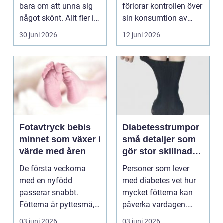
bara om att unna sig
förlorar kontrollen över
något skönt. Allt fler i
sin konsumtion av
Sollentuna söker...
alkohol, läkemedel...
30 juni 2026
12 juni 2026
Fotavtryck bebis
Diabetesstrumpor
minnet som växer i
små detaljer som
värde med åren
gör stor skillnad
för känsliga fötter
De första veckorna
Personer som lever
med en nyfödd
med diabetes vet hur
passerar snabbt.
mycket fötterna kan
Fötterna är pyttesmå,
påverka vardagen.
huden är mjuk och
Nedsatt känsel, sämre
03 juni 2026
03 juni 2026