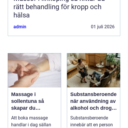
rätt behandling för kropp och
hälsa
admin
01 juli 2026
Massage i
Substansberoende
sollentuna så
när användning av
skapar du
alkohol och droger
återhämtning i
tar över vardagen
Att boka massage
Substansberoende
vardagen
handlar i dag sällan
innebär att en person