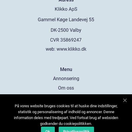
web:
www.klikko.dk
Menu
Annonsering
Om oss
Cookies
På vores website bruges cookies til at huske dine indstillinger,
Kontakta oss
statistik og personalisering af indhold og annoncer. Denne
Sitemap
information deles med tredjepart. Ved fortsat brug af websiden
godkender du cookiepolitikken.
Ok
Privatlivspolitik