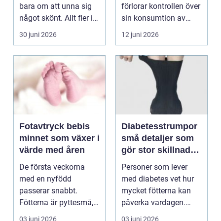
bara om att unna sig
förlorar kontrollen över
något skönt. Allt fler i
sin konsumtion av
Sollentuna söker...
alkohol, läkemedel...
30 juni 2026
12 juni 2026
Fotavtryck bebis
Diabetesstrumpor
minnet som växer i
små detaljer som
värde med åren
gör stor skillnad
för känsliga fötter
De första veckorna
Personer som lever
med en nyfödd
med diabetes vet hur
passerar snabbt.
mycket fötterna kan
Fötterna är pyttesmå,
påverka vardagen.
huden är mjuk och
Nedsatt känsel, sämre
03 juni 2026
03 juni 2026