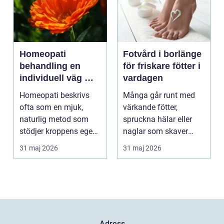
Homeopati
Fotvård i borlänge
behandling en
för friskare fötter i
individuell väg mot
vardagen
bättre balans
Homeopati beskrivs
Många går runt med
ofta som en mjuk,
värkande fötter,
naturlig metod som
spruckna hälar eller
stödjer kroppens egen
naglar som skaver
läkningsförmåga. I
utan att göra något åt
31 maj 2026
31 maj 2026
stä...
de...
Adress