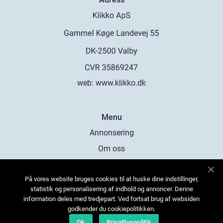
web:
www.klikko.dk
Menu
Annonsering
Om oss
Cookies
På vores website bruges cookies til at huske dine indstillinger,
Kontakta oss
statistik og personalisering af indhold og annoncer. Denne
Sitemap
information deles med tredjepart. Ved fortsat brug af websiden
godkender du cookiepolitikken.
Ok
Privatlivspolitik