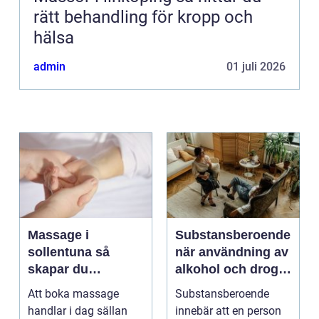
rätt behandling för kropp och
hälsa
admin
01 juli 2026
Massage i
Substansberoende
sollentuna så
när användning av
skapar du
alkohol och droger
återhämtning i
tar över vardagen
Att boka massage
Substansberoende
vardagen
handlar i dag sällan
innebär att en person