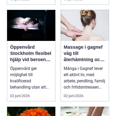
varje lite...
...
Öppenvård
Massage i gagnef
Stockholm flexibel
väg till
hjälp vid beroende
återhämtning och
och annan
bättre hälsa
Öppenvård ger
Många i Gagnef lever
problematik
möjlighet till
ett aktivt liv, med
kvalificerad
arbete, pendling, familj
behandling utan att
och fritidsintressen
personen behöver
som ska få pl...
02 juni 2026
02 juni 2026
lämna sitt hem, sitt ...