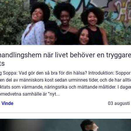
ngshem när livet behöver en tryggare
ts
g Soppa: Vad gör den så bra för din hälsa? Introduktion: Soppor
 en del av människors kost sedan urminnes tider, och de har allti
aktats som värmande, näringsrika och mättande måltider. I dage
omedvetna samhälle är ”nyt...
 Vinde
03 augusti