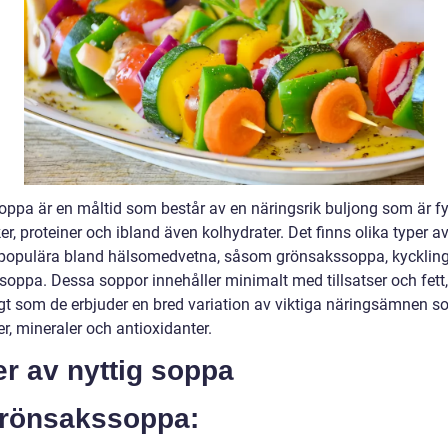
soppa är en måltid som består av en näringsrik buljong som är f
r, proteiner och ibland även kolhydrater. Det finns olika typer a
populära bland hälsomedvetna, såsom grönsakssoppa, kycklin
soppa. Dessa soppor innehåller minimalt med tillsatser och fett,
gt som de erbjuder en bred variation av viktiga näringsämnen 
r, mineraler och antioxidanter.
r av nyttig soppa
Grönsakssoppa: