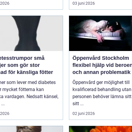
i 2026
03 juni 2026
tesstrumpor små
Öppenvård Stockholm
jer som gör stor
flexibel hjälp vid beroe
nad för känsliga fötter
och annan problematik
ner som lever med diabetes
Öppenvård ger möjlighet till
r mycket fötterna kan
kvalificerad behandling utan
a vardagen. Nedsatt känsel,
personen behöver lämna sitt
...
sitt ...
i 2026
02 juni 2026