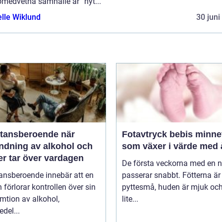
omedvetna samhälle är ”nyt...
elle Wiklund
30 juni
ansberoende när
Fotavtryck bebis minnet
ndning av alkohol och
som växer i värde med 
er tar över vardagen
De första veckorna med en 
ansberoende innebär att en
passerar snabbt. Fötterna är
 förlorar kontrollen över sin
pyttesmå, huden är mjuk och
mtion av alkohol,
lite...
del...