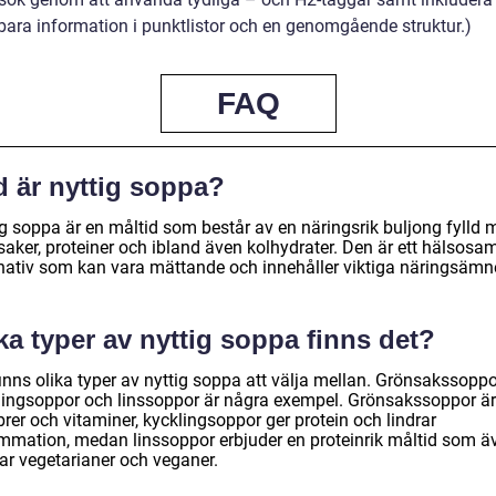
ara information i punktlistor och en genomgående struktur.)
FAQ
d är nyttig soppa?
ig soppa är en måltid som består av en näringsrik buljong fylld 
saker, proteiner och ibland även kolhydrater. Den är ett hälsosa
rnativ som kan vara mättande och innehåller viktiga näringsämn
ka typer av nyttig soppa finns det?
inns olika typer av nyttig soppa att välja mellan. Grönsakssoppo
lingsoppor och linssoppor är några exempel. Grönsakssoppor är
brer och vitaminer, kycklingsoppor ger protein och lindrar
ammation, medan linssoppor erbjuder en proteinrik måltid som ä
ar vegetarianer och veganer.