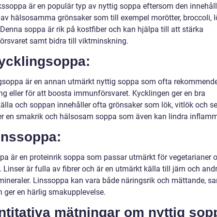
ssoppa är en populär typ av nyttig soppa eftersom den innehåll
av hälsosamma grönsaker som till exempel morötter, broccoli, 
Denna soppa är rik på kostfiber och kan hjälpa till att stärka
rsvaret samt bidra till viktminskning.
Kycklingsoppa:
gsoppa är en annan utmärkt nyttig soppa som ofta rekommende
ng eller för att boosta immunförsvaret. Kycklingen ger en bra
älla och soppan innehåller ofta grönsaker som lök, vitlök och sel
er en smakrik och hälsosam soppa som även kan lindra inflamm
inssoppa:
pa är en proteinrik soppa som passar utmärkt för vegetarianer 
 Linser är fulla av fibrer och är en utmärkt källa till järn och and
 mineraler. Linssoppa kan vara både näringsrik och mättande, sa
 ger en härlig smakupplevelse.
titativa mätningar om nyttig sop