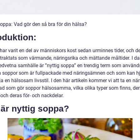
Soppa: Vad gör den så bra för din hälsa?
oduktion:
har varit en del av människors kost sedan urminnes tider, och d
betraktats som värmande, näringsrika och mättande måltider. I d
dvetna samhälle är ”nyttig soppa” en trendig term som används
a soppor som är fullpackade med näringsämnen och som kan hjä
ja en hälsosam livsstil. I den här artikeln kommer vi att ta en n
 vad som gör soppor hälsosamma, vilka olika typer som finns, de
 och deras för- och nackdelar.
är nyttig soppa?