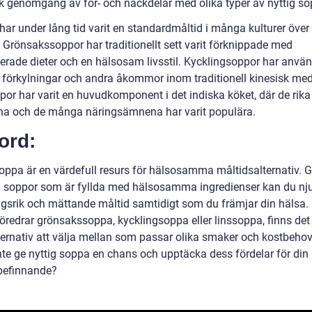
sk genomgång av för- och nackdelar med olika typer av nyttig s
har under lång tid varit en standardmåltid i många kulturer över
 Grönsakssoppor har traditionellt sett varit förknippade med
erade dieter och en hälsosam livsstil. Kycklingsoppor har använ
a förkylningar och andra åkommor inom traditionell kinesisk med
por har varit en huvudkomponent i det indiska köket, där de rika
a och de många näringsämnena har varit populära.
ord:
soppa är en värdefull resurs för hälsosamma måltidsalternativ.
ja soppor som är fyllda med hälsosamma ingredienser kan du nj
ngsrik och mättande måltid samtidigt som du främjar din hälsa.
öredrar grönsakssoppa, kycklingsoppa eller linssoppa, finns det
lternativ att välja mellan som passar olika smaker och kostbehov
inte ge nyttig soppa en chans och upptäcka dess fördelar för din
befinnande?