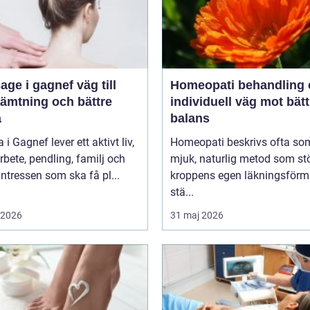
 i gagnef väg till
Homeopati behandling en
hämtning och bättre
individuell väg mot bätt
a
balans
i Gagnef lever ett aktivt liv,
Homeopati beskrivs ofta so
bete, pendling, familj och
mjuk, naturlig metod som st
sintressen som ska få pl...
kroppens egen läkningsförm
stä...
i 2026
31 maj 2026