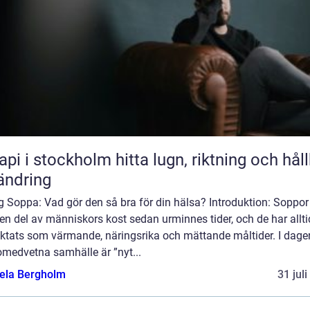
stockholm hitta lugn, riktning och hållbar
ändring
g Soppa: Vad gör den så bra för din hälsa? Introduktion: Soppor
 en del av människors kost sedan urminnes tider, och de har allti
aktats som värmande, näringsrika och mättande måltider. I dage
omedvetna samhälle är ”nyt...
ela Bergholm
31 jul