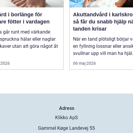
rd i borlänge för
Akuttandvård i karlskr
are fötter i vardagen
så får du snabb hjälp n
tanden krisar
 går runt med värkande
, spruckna hälar eller naglar
När en tand plötsligt börjar v
aver utan att göra något åt
en fyllning lossnar eller ansi
svullnar upp vill man ha hjäl.
 2026
06 maj 2026
Adress