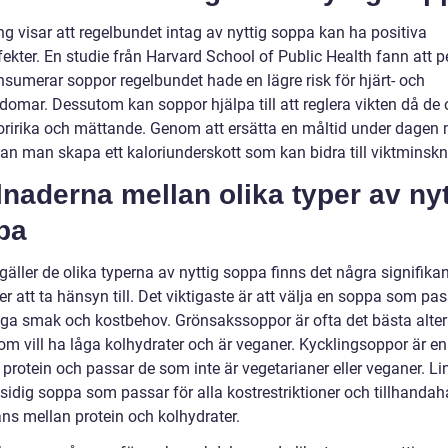
g visar att regelbundet intag av nyttig soppa kan ha positiva
ekter. En studie från Harvard School of Public Health fann att p
sumerar soppor regelbundet hade en lägre risk för hjärt- och
domar. Dessutom kan soppor hjälpa till att reglera vikten då de 
loririka och mättande. Genom att ersätta en måltid under dagen
an man skapa ett kaloriunderskott som kan bidra till viktminskn
lnaderna mellan olika typer av nyt
pa
gäller de olika typerna av nyttig soppa finns det några signifika
er att ta hänsyn till. Det viktigaste är att välja en soppa som pas
iga smak och kostbehov. Grönsakssoppor är ofta det bästa alter
om vill ha låga kolhydrater och är veganer. Kycklingsoppor är en
ll protein och passar de som inte är vegetarianer eller veganer. 
lsidig soppa som passar för alla kostrestriktioner och tillhandah
ans mellan protein och kolhydrater.