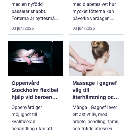
med en nyfödd
med diabetes vet hur
passerar snabbt.
mycket fötterna kan
Fötterna är pyttesmå,
påverka vardagen.
huden är mjuk och
Nedsatt känsel, sämre
03 juni 2026
03 juni 2026
varje lite...
...
Öppenvård
Massage i gagnef
Stockholm flexibel
väg till
hjälp vid beroende
återhämtning och
och annan
bättre hälsa
Öppenvård ger
Många i Gagnef lever
problematik
möjlighet till
ett aktivt liv, med
kvalificerad
arbete, pendling, familj
behandling utan att
och fritidsintressen