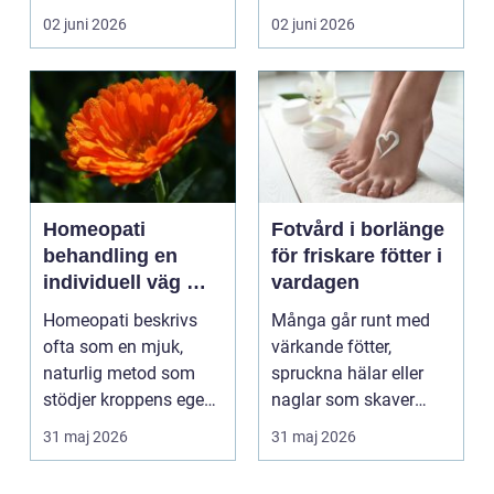
personen behöver
som ska få pl...
02 juni 2026
02 juni 2026
lämna sitt hem, sitt ...
Homeopati
Fotvård i borlänge
behandling en
för friskare fötter i
individuell väg mot
vardagen
bättre balans
Homeopati beskrivs
Många går runt med
ofta som en mjuk,
värkande fötter,
naturlig metod som
spruckna hälar eller
stödjer kroppens egen
naglar som skaver
läkningsförmåga. I
utan att göra något åt
31 maj 2026
31 maj 2026
stä...
de...