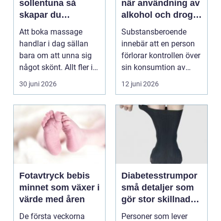
sollentuna så
när användning av
skapar du
alkohol och droger
återhämtning i
tar över vardagen
Att boka massage
Substansberoende
vardagen
handlar i dag sällan
innebär att en person
bara om att unna sig
förlorar kontrollen över
något skönt. Allt fler i
sin konsumtion av
Sollentuna söker...
alkohol, läkemedel...
30 juni 2026
12 juni 2026
Fotavtryck bebis
Diabetesstrumpor
minnet som växer i
små detaljer som
värde med åren
gör stor skillnad
för känsliga fötter
De första veckorna
Personer som lever