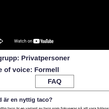
grupp: Privatpersoner
 of voice: Formell
FAQ
 är en nyttig taco?
yttig taco är en variant av taco som fokuserar på att vara häls