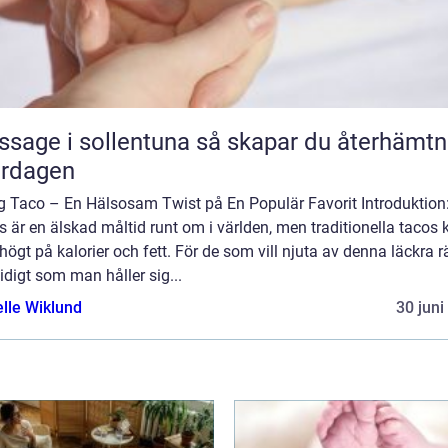
 i sollentuna så skapar du återhämtning
ardagen
ig Taco – En Hälsosam Twist på En Populär Favorit Introduktion
 är en älskad måltid runt om i världen, men traditionella tacos 
högt på kalorier och fett. För de som vill njuta av denna läckra r
digt som man håller sig...
elle Wiklund
30 juni