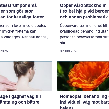
tesstrumpor små
Öppenvård Stockholm
jer som gör stor
flexibel hjälp vid beroe
nad för känsliga fötter
och annan problematik
ner som lever med diabetes
Öppenvård ger möjlighet till
r mycket fötterna kan
kvalificerad behandling utan
a vardagen. Nedsatt känsel,
personen behöver lämna sitt
...
sitt ...
i 2026
02 juni 2026
 i gagnef väg till
Homeopati behandling en
hämtning och bättre
individuell väg mot bätt
a
balans