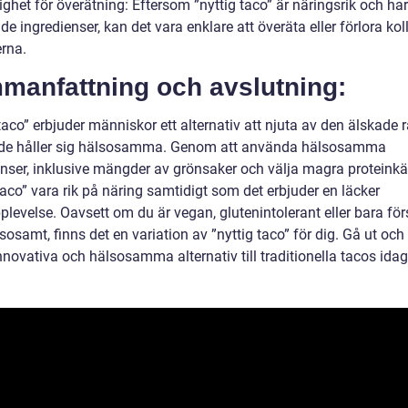
ghet för överätning: Eftersom ”nyttig taco” är näringsrik och ha
e ingredienser, kan det vara enklare att överäta eller förlora kol
erna.
manfattning och avslutning:
taco” erbjuder människor ett alternativ att njuta av den älskade r
e håller sig hälsosamma. Genom att använda hälsosamma
enser, inklusive mängder av grönsaker och välja magra proteinkäl
taco” vara rik på näring samtidigt som det erbjuder en läcker
levelse. Oavsett om du är vegan, glutenintolerant eller bara för
sosamt, finns det en variation av ”nyttig taco” för dig. Gå ut och
novativa och hälsosamma alternativ till traditionella tacos idag