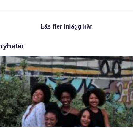
Läs fler inlägg här
 nyheter