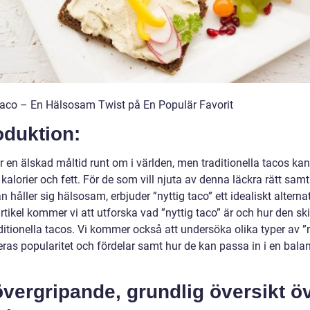
Taco – En Hälsosam Twist på En Populär Favorit
oduktion:
 en älskad måltid runt om i världen, men traditionella tacos kan
kalorier och fett. För de som vill njuta av denna läckra rätt samt
håller sig hälsosam, erbjuder ”nyttig taco” ett idealiskt alternati
tikel kommer vi att utforska vad ”nyttig taco” är och hur den skil
ditionella tacos. Vi kommer också att undersöka olika typer av ”
eras popularitet och fördelar samt hur de kan passa in i en bala
vergripande, grundlig översikt ö