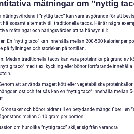
titativa mätningar om ”nyttig ta
 näringsvärdena i ”nyttig taco” kan vara avgörande för att bevis
tt hälsosamt alternativ till traditionella tacos. Här är några exem
tiva mätningar och näringsvärden att ta hänsyn till:
ier: En ”nyttig taco” kan innehålla mellan 200-500 kalorier per po
 på fyllningen och storleken på tortillan.
in: Medan traditionella tacos kan vara proteinrika på grund av kö
nyttig taco” med t.ex. kyckling eller bönor fortfarande innehålla
otein.
 Genom att använda magert kött eller vegetabiliska proteinkällor
mängden ost och fet sås kan en ”nyttig taco” innehålla mellan 5
t.
: Grönsaker och bönor bidrar till en betydande mängd fiber i en ”
någonstans mellan 5-10 gram per portion.
ssion om hur olika ”nyttig taco” skiljer sig från varandra