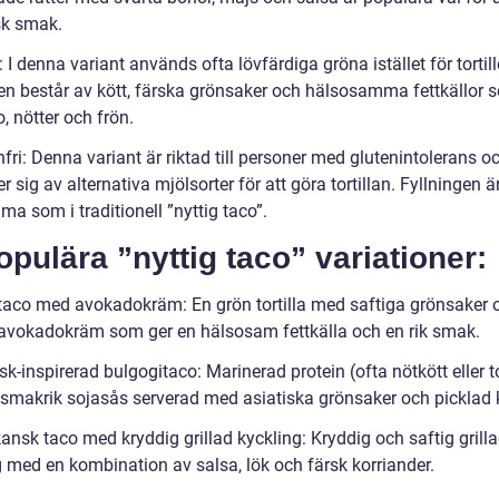
sk smak.
 I denna variant används ofta lövfärdiga gröna istället för tortill
gen består av kött, färska grönsaker och hälsosamma fettkällor 
, nötter och frön.
fri: Denna variant är riktad till personer med glutenintolerans o
 sig av alternativa mjölsorter för att göra tortillan. Fyllningen ä
a som i traditionell ”nyttig taco”.
opulära ”nyttig taco” variationer:
taco med avokadokräm: En grön tortilla med saftiga grönsaker 
avokadokräm som ger en hälsosam fettkälla och en rik smak.
sk-inspirerad bulgogitaco: Marinerad protein (ofta nötkött eller t
smakrik sojasås serverad med asiatiska grönsaker och picklad 
ansk taco med kryddig grillad kyckling: Kryddig och saftig grill
g med en kombination av salsa, lök och färsk korriander.