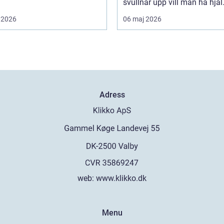
svullnar upp vill man ha hjäl.
 2026
06 maj 2026
Adress
web:
www.klikko.dk
Menu