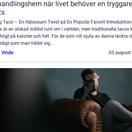
ngshem när livet behöver en tryggare
ts
ig Taco – En Hälsosam Twist på En Populär Favorit Introduktion
 är en älskad måltid runt om i världen, men traditionella tacos 
högt på kalorier och fett. För de som vill njuta av denna läckra r
digt som man håller sig...
 Vinde
03 augusti