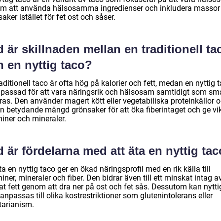
m att använda hälsosamma ingredienser och inkludera massor
aker istället för fet ost och såser.
 är skillnaden mellan en traditionell ta
h en nyttig taco?
aditionell taco är ofta hög på kalorier och fett, medan en nyttig 
npassad för att vara näringsrik och hälsosam samtidigt som s
ras. Den använder magert kött eller vegetabiliska proteinkällor 
en betydande mängd grönsaker för att öka fiberintaget och ge vi
miner och mineraler.
 är fördelarna med att äta en nyttig ta
ta en nyttig taco ger en ökad näringsprofil med en rik källa till
iner, mineraler och fiber. Den bidrar även till ett minskat intag a
at fett genom att dra ner på ost och fet sås. Dessutom kan nytti
anpassas till olika kostrestriktioner som glutenintolerans eller
tarianism.