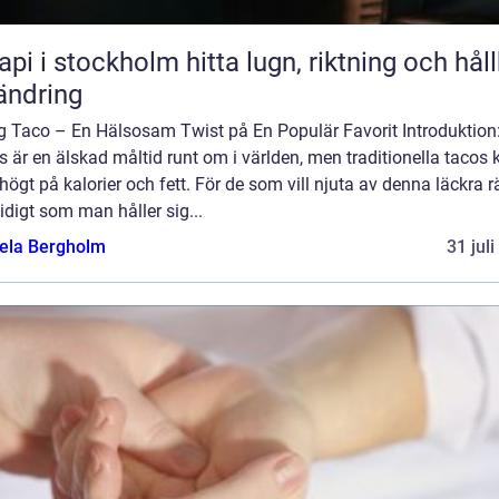
stockholm hitta lugn, riktning och hållbar
ändring
ig Taco – En Hälsosam Twist på En Populär Favorit Introduktion
 är en älskad måltid runt om i världen, men traditionella tacos 
högt på kalorier och fett. För de som vill njuta av denna läckra r
digt som man håller sig...
ela Bergholm
31 jul