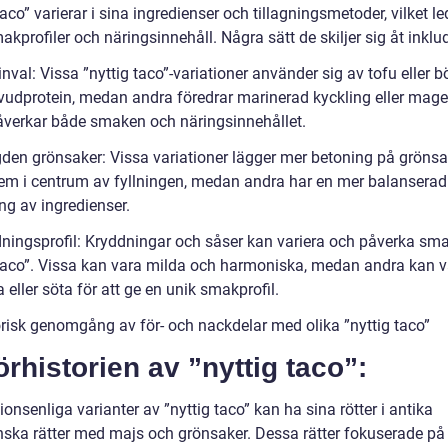
taco” varierar i sina ingredienser och tillagningsmetoder, vilket led
akprofiler och näringsinnehåll. Några sätt de skiljer sig åt inklu
inval: Vissa ”nyttig taco”-variationer använder sig av tofu eller 
udprotein, medan andra föredrar marinerad kyckling eller mager
åverkar både smaken och näringsinnehållet.
den grönsaker: Vissa variationer lägger mer betoning på grönsa
dem i centrum av fyllningen, medan andra har en mer balanserad
ng av ingredienser.
dningsprofil: Kryddningar och såser kan variera och påverka sm
 taco”. Vissa kan vara milda och harmoniska, medan andra kan 
 eller söta för att ge en unik smakprofil.
orisk genomgång av för- och nackdelar med olika ”nyttig taco”
örhistorien av ”nyttig taco”:
ionsenliga varianter av ”nyttig taco” kan ha sina rötter i antika
ska rätter med majs och grönsaker. Dessa rätter fokuserade på