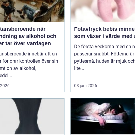
ansberoende när
Fotavtryck bebis minnet
ndning av alkohol och
som växer i värde med 
er tar över vardagen
De första veckorna med en 
ansberoende innebär att en
passerar snabbt. Fötterna är
 förlorar kontrollen över sin
pyttesmå, huden är mjuk och
mtion av alkohol,
lite...
del...
i 2026
03 juni 2026