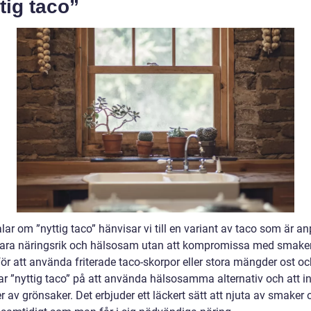
tig taco”
alar om ”nyttig taco” hänvisar vi till en variant av taco som är 
 vara näringsrik och hälsosam utan att kompromissa med smake
 för att använda friterade taco-skorpor eller stora mängder ost oc
ar ”nyttig taco” på att använda hälsosamma alternativ och att i
av grönsaker. Det erbjuder ett läckert sätt att njuta av smaker 