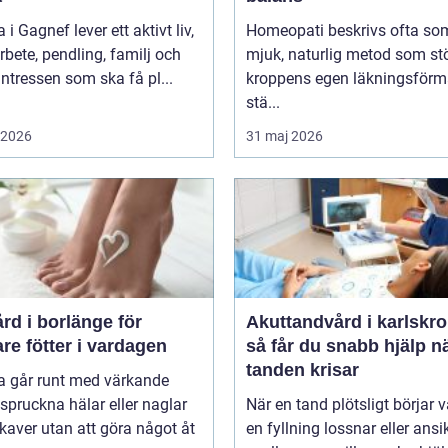
i Gagnef lever ett aktivt liv,
Homeopati beskrivs ofta so
bete, pendling, familj och
mjuk, naturlig metod som st
sintressen som ska få pl...
kroppens egen läkningsförm
stä...
i 2026
31 maj 2026
rd i borlänge för
Akuttandvård i karlskr
are fötter i vardagen
så får du snabb hjälp n
tanden krisar
 går runt med värkande
, spruckna hälar eller naglar
När en tand plötsligt börjar v
aver utan att göra något åt
en fyllning lossnar eller ansi