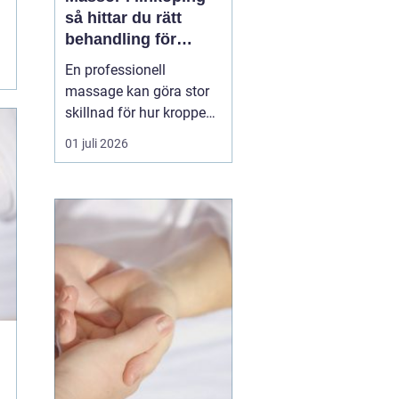
så hittar du rätt
behandling för
kropp och hälsa
En professionell
massage kan göra stor
skillnad för hur kroppen
känns i vardagen.
01 juli 2026
Många i Linköping söker
massage först när
värken blir för stor eller
när stressnivån är
ohållbar. Men massage
kan vara lika mycket
förebyggande som
behandlande. Med rät...