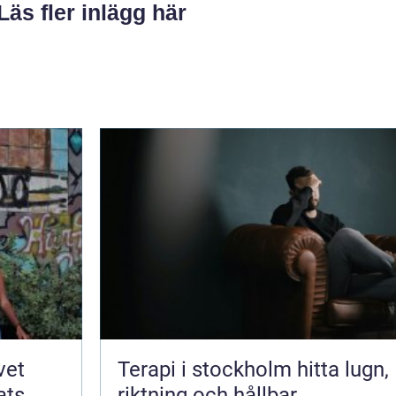
Läs fler inlägg här
Terapi i stockholm hitta lugn,
ats
riktning och hållbar