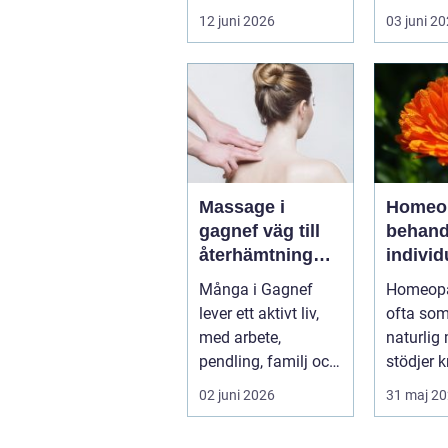
konsumtion av
pyttesmå
12 juni 2026
03 juni 2
alkohol, läkemedel...
mjuk och 
Massage i
Homeop
gagnef väg till
behandl
återhämtning
individ
och bättre hälsa
mot bät
Många i Gagnef
Homeopa
balans
lever ett aktivt liv,
ofta som
med arbete,
naturlig
pendling, familj och
stödjer 
fritidsintressen som
egen
02 juni 2026
31 maj 2
ska få pl...
läknings
stä...