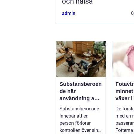
och hälsa
admin
0
Substansberoen
Fotavt
de när
minnet
användning av
växer i
alkohol och
med år
Substansberoende
De först
droger tar över
innebär att en
med en 
vardagen
person förlorar
passerar
kontrollen över sin
Fötterna