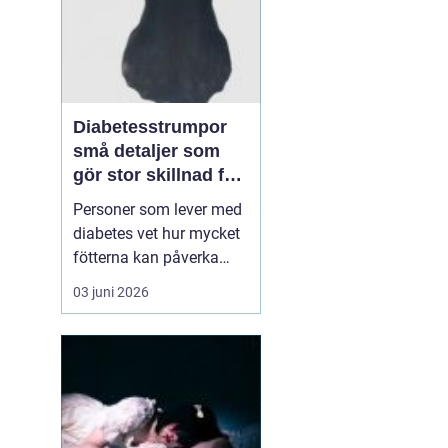
Diabetesstrumpor
små detaljer som
gör stor skillnad för
känsliga fötter
Personer som lever med
diabetes vet hur mycket
fötterna kan påverka
vardagen. Nedsatt
03 juni 2026
känsel, sämre
blodcirkulation och
långsam läkning gör att
även ett litet skoskav
kan utvecklas till ett
större sår. I den