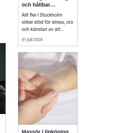
och hållbar
förändring
Allt fler i Stockholm
söker stöd för stress, oro
och känslan av att
vardagen skenar. Många
31 juli 2026
har testat att vila mer,
träna eller skärpa sig,
men märker att det inte
räcker. Terapi blir då en
plats där någon lyssnar
på djupet, ställer rätt
frågor och h...
Massör i linköping