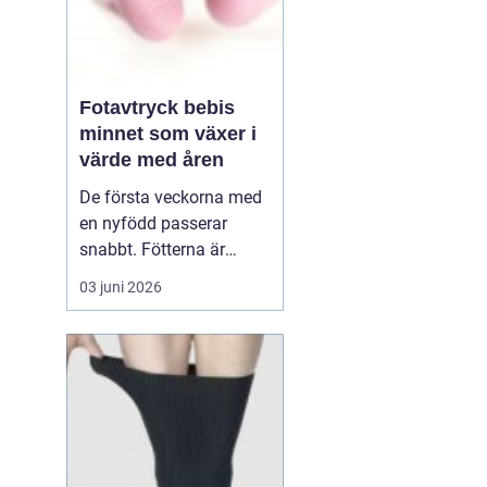
Fotavtryck bebis
minnet som växer i
värde med åren
De första veckorna med
en nyfödd passerar
snabbt. Fötterna är
pyttesmå, huden är mjuk
03 juni 2026
och varje liten rynka
känns unik. Många
föräldrar vill fånga den
här tiden på ett sätt som
håller längre än
mobilbilder. Ett
fotavt...