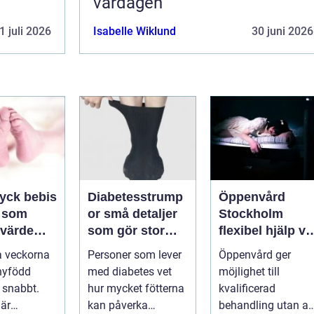
vardagen
1 juli 2026
Isabelle Wiklund
30 juni 2026
ryck bebis
Diabetesstrump
Öppenvård
 som
or små detaljer
Stockholm
 värde
som gör stor
flexibel hjälp vi
en
skillnad för
beroende och
a veckorna
Personer som lever
Öppenvård ger
känsliga fötter
annan
nyfödd
med diabetes vet
möjlighet till
problematik
 snabbt.
hur mycket fötterna
kvalificerad
 är
kan påverka
behandling utan at