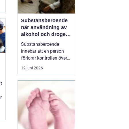
Substansberoende
när användning av
alkohol och droger
tar över vardagen
Substansberoende
innebär att en person
förlorar kontrollen över
sin konsumtion av
12 juni 2026
alkohol, läkemedel eller
droger. Livet börjar
n
gt
kretsa kring tillgång,
användning och
r
återhämtning. Relationer,
arbete, hälsa och
självkänsla påverkas
steg för steg, ofta...