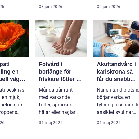
, huden är
vardagen. Nedsatt
personen behöver
026
03 juni 2026
02 juni 2026
varje lite...
känsel, sämre ...
lämna sitt hem, sitt
...
ati
Fotvård i
Akuttandvård i
ing en
borlänge för
karlskrona så
uell väg
friskare fötter i
får du snabb
tre
vardagen
hjälp när tande
ti beskrivs
Många går runt
När en tand plötsli
krisar
 en mjuk,
med värkande
börjar värka, en
 metod som
fötter, spruckna
fyllning lossnar elle
kroppens
hälar eller naglar
ansiktet svullnar
som skaver utan att
upp vill man ha
026
31 maj 2026
06 maj 2026
förmåga. I
göra något åt de...
hjäl...