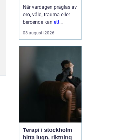
När vardagen präglas av
oro, våld, trauma eller
beroende kan
ett
Behandlingshem bli
den
03 augusti 2026
trygga punkt som
saknas. För många
kvinnor handlar det inte
bara om att få tak över
huvudet, utan om att få
skydd, professi...
Terapi i stockholm
hitta lugn, riktning