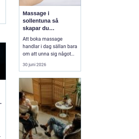
Massage i
sollentuna så
skapar du
återhämtning i
Att boka massage
vardagen
handlar i dag sällan bara
om att unna sig något
skönt. Allt fler i
30 juni 2026
Sollentuna söker
behandling för stress,
värk, sömnproblem och
långvarig trötthet. Rätt
typ av massage kan
d
hjälpa både kroppen och
hjärnan att varva ner,
lindra smärta...
t