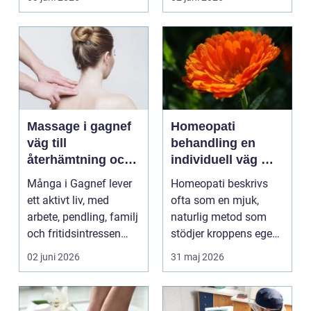
...
lämna sitt hem, sitt ...
Massage i gagnef
Homeopati
väg till
behandling en
återhämtning och
individuell väg mot
bättre hälsa
bättre balans
Många i Gagnef lever
Homeopati beskrivs
ett aktivt liv, med
ofta som en mjuk,
arbete, pendling, familj
naturlig metod som
och fritidsintressen
stödjer kroppens egen
som ska få pl...
läkningsförmåga. I
02 juni 2026
31 maj 2026
stä...