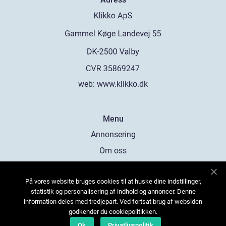
web:
www.klikko.dk
Menu
Annonsering
Om oss
Cookies
På vores website bruges cookies til at huske dine indstillinger,
Kontakta oss
statistik og personalisering af indhold og annoncer. Denne
Sitemap
information deles med tredjepart. Ved fortsat brug af websiden
godkender du cookiepolitikken.
Ok
Privatlivspolitik