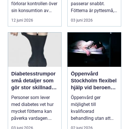
förlorar kontrollen över
passerar snabbt.
sin konsumtion av
Fötterna är pyttesmå,
alkohol, läkemedel...
huden är mjuk och
12 juni 2026
03 juni 2026
varje lite...
Diabetesstrumpor
Öppenvård
små detaljer som
Stockholm flexibel
gör stor skillnad
hjälp vid beroende
för känsliga fötter
och annan
Personer som lever
Öppenvård ger
problematik
med diabetes vet hur
möjlighet till
mycket fötterna kan
kvalificerad
påverka vardagen.
behandling utan att
Nedsatt känsel, sämre
personen behöver
03 juni 2026
02 juni 2026