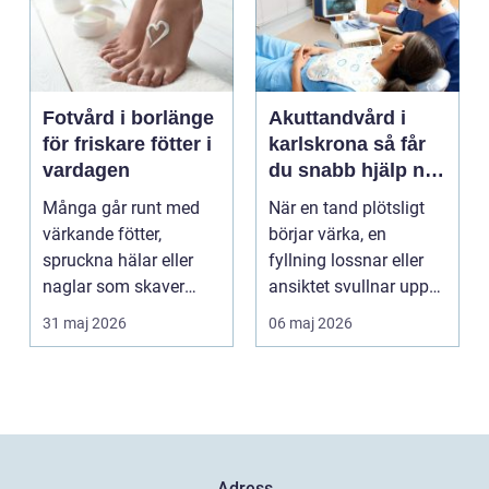
Fotvård i borlänge
Akuttandvård i
för friskare fötter i
karlskrona så får
vardagen
du snabb hjälp när
tanden krisar
Många går runt med
När en tand plötsligt
värkande fötter,
börjar värka, en
spruckna hälar eller
fyllning lossnar eller
naglar som skaver
ansiktet svullnar upp
utan att göra något åt
vill man ha hjäl...
31 maj 2026
06 maj 2026
de...
Adress