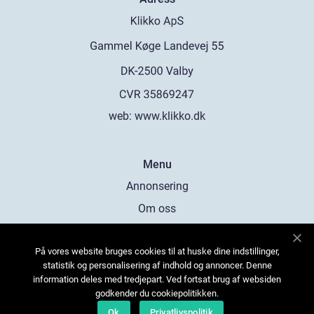
web:
www.klikko.dk
Menu
Annonsering
Om oss
Cookies
På vores website bruges cookies til at huske dine indstillinger,
Kontakta oss
statistik og personalisering af indhold og annoncer. Denne
Sitemap
information deles med tredjepart. Ved fortsat brug af websiden
godkender du cookiepolitikken.
Ok
Privatlivspolitik