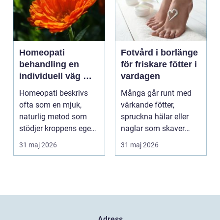
Homeopati
Fotvård i borlänge
behandling en
för friskare fötter i
individuell väg mot
vardagen
bättre balans
Homeopati beskrivs
Många går runt med
ofta som en mjuk,
värkande fötter,
naturlig metod som
spruckna hälar eller
stödjer kroppens egen
naglar som skaver
läkningsförmåga. I
utan att göra något åt
31 maj 2026
31 maj 2026
stä...
de...
Adress