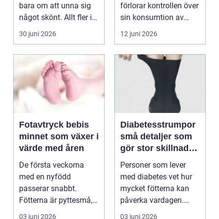
bara om att unna sig
förlorar kontrollen över
något skönt. Allt fler i
sin konsumtion av
Sollentuna söker...
alkohol, läkemedel...
30 juni 2026
12 juni 2026
Fotavtryck bebis
Diabetesstrumpor
minnet som växer i
små detaljer som
värde med åren
gör stor skillnad
för känsliga fötter
De första veckorna
Personer som lever
med en nyfödd
med diabetes vet hur
passerar snabbt.
mycket fötterna kan
Fötterna är pyttesmå,
påverka vardagen.
huden är mjuk och
Nedsatt känsel, sämre
03 juni 2026
03 juni 2026