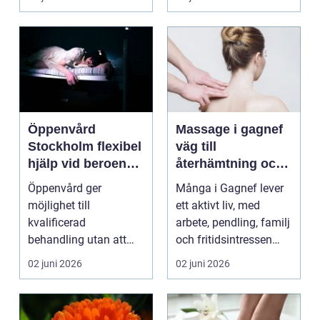
varje lite...
...
Öppenvård
Massage i gagnef
Stockholm flexibel
väg till
hjälp vid beroende
återhämtning och
och annan
bättre hälsa
Öppenvård ger
Många i Gagnef lever
problematik
möjlighet till
ett aktivt liv, med
kvalificerad
arbete, pendling, familj
behandling utan att
och fritidsintressen
personen behöver
som ska få pl...
02 juni 2026
02 juni 2026
lämna sitt hem, sitt ...