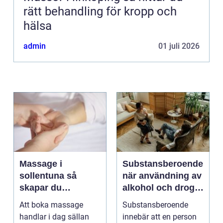
rätt behandling för kropp och
hälsa
admin
01 juli 2026
Massage i
Substansberoende
sollentuna så
när användning av
skapar du
alkohol och droger
återhämtning i
tar över vardagen
Att boka massage
Substansberoende
vardagen
handlar i dag sällan
innebär att en person