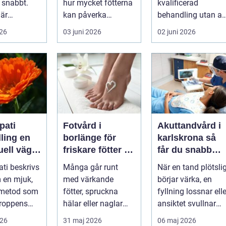
 snabbt.
hur mycket fötterna
kvalificerad
 är
kan påverka
behandling utan at
, huden är
vardagen. Nedsatt
personen behöver
026
03 juni 2026
02 juni 2026
varje lite...
känsel, sämre ...
lämna sitt hem, sitt
...
ati
Fotvård i
Akuttandvård i
ing en
borlänge för
karlskrona så
uell väg
friskare fötter i
får du snabb
tre
vardagen
hjälp när tande
ti beskrivs
Många går runt
När en tand plötsli
krisar
 en mjuk,
med värkande
börjar värka, en
 metod som
fötter, spruckna
fyllning lossnar elle
kroppens
hälar eller naglar
ansiktet svullnar
som skaver utan att
upp vill man ha
026
31 maj 2026
06 maj 2026