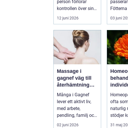
person förlorar
passerar
kontrollen över sin
Fötterna
konsumtion av
pyttesmå
12 juni 2026
03 juni 2
alkohol, läkemedel...
mjuk och 
Massage i
Homeop
gagnef väg till
behandl
återhämtning
individ
och bättre hälsa
mot bät
Många i Gagnef
Homeopa
balans
lever ett aktivt liv,
ofta som
med arbete,
naturlig
pendling, familj och
stödjer 
fritidsintressen som
egen
02 juni 2026
31 maj 2