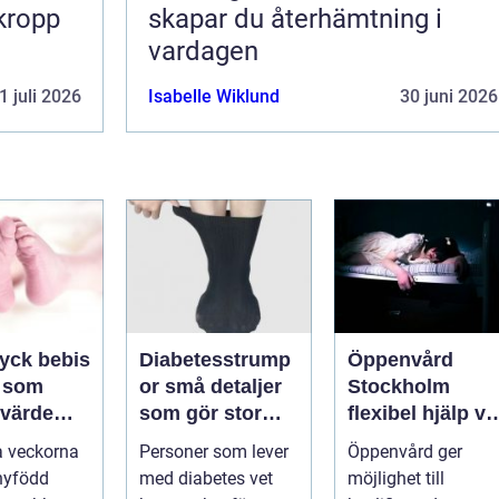
 kropp
skapar du återhämtning i
vardagen
1 juli 2026
Isabelle Wiklund
30 juni 2026
ryck bebis
Diabetesstrump
Öppenvård
 som
or små detaljer
Stockholm
 värde
som gör stor
flexibel hjälp vi
en
skillnad för
beroende och
a veckorna
Personer som lever
Öppenvård ger
känsliga fötter
annan
nyfödd
med diabetes vet
möjlighet till
problematik