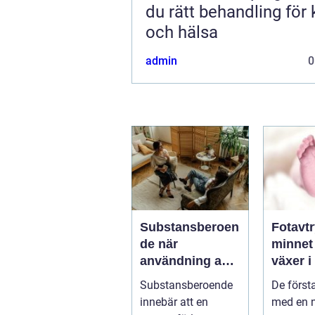
du rätt behandling för
och hälsa
admin
0
Substansberoen
Fotavt
de när
minnet
användning av
växer i
alkohol och
med år
Substansberoende
De först
droger tar över
innebär att en
med en 
vardagen