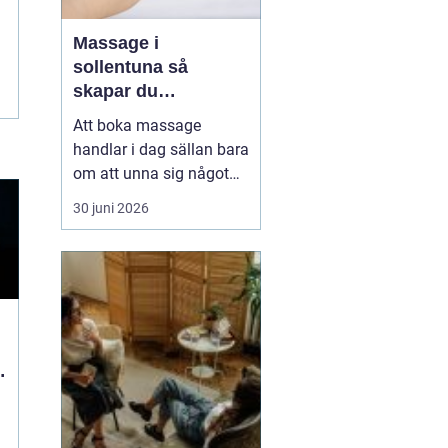
Massage i
sollentuna så
skapar du
återhämtning i
Att boka massage
vardagen
handlar i dag sällan bara
om att unna sig något
skönt. Allt fler i
30 juni 2026
Sollentuna söker
behandling för stress,
värk, sömnproblem och
långvarig trötthet. Rätt
typ av massage kan
hjälpa både kroppen och
hjärnan att varva ner,
d
lindra smärta...