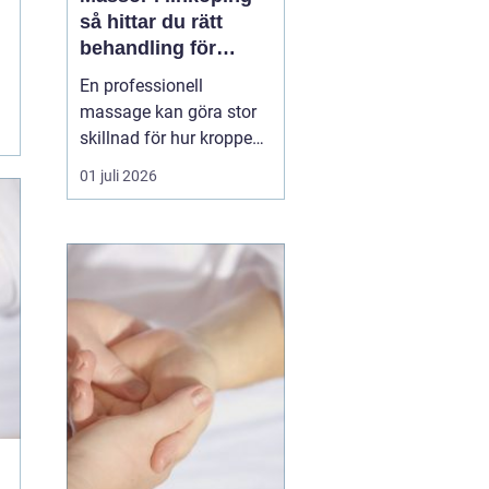
så hittar du rätt
behandling för
kropp och hälsa
En professionell
massage kan göra stor
skillnad för hur kroppen
känns i vardagen.
01 juli 2026
Många i Linköping söker
massage först när
värken blir för stor eller
när stressnivån är
ohållbar. Men massage
kan vara lika mycket
förebyggande som
behandlande. Med rät...