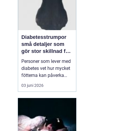
Diabetesstrumpor
små detaljer som
gör stor skillnad för
känsliga fötter
Personer som lever med
diabetes vet hur mycket
fötterna kan påverka
vardagen. Nedsatt
03 juni 2026
känsel, sämre
blodcirkulation och
långsam läkning gör att
även ett litet skoskav
kan utvecklas till ett
större sår. I den