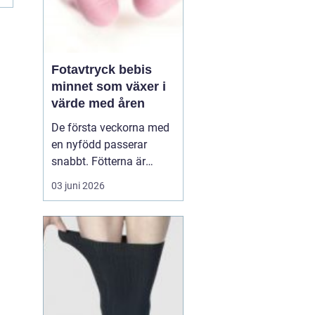
Fotavtryck bebis
minnet som växer i
värde med åren
De första veckorna med
en nyfödd passerar
snabbt. Fötterna är
pyttesmå, huden är mjuk
03 juni 2026
och varje liten rynka
känns unik. Många
föräldrar vill fånga den
här tiden på ett sätt som
håller längre än
mobilbilder. Ett
fotavt...