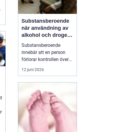
t
Substansberoende
när användning av
alkohol och droger
tar över vardagen
Substansberoende
innebär att en person
förlorar kontrollen över
sin konsumtion av
12 juni 2026
alkohol, läkemedel eller
droger. Livet börjar
kretsa kring tillgång,
n
användning och
gt
återhämtning. Relationer,
arbete, hälsa och
r
självkänsla påverkas
steg för steg, ofta...