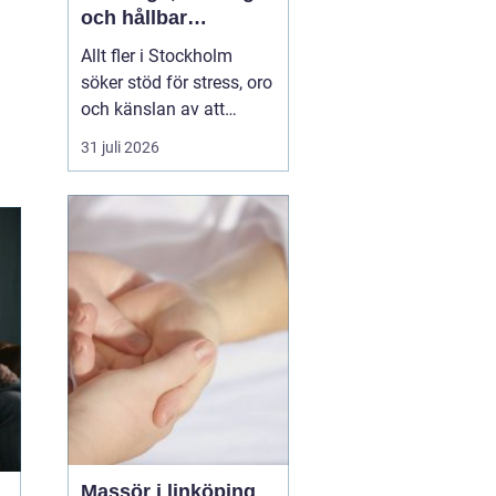
och hållbar
förändring
Allt fler i Stockholm
söker stöd för stress, oro
och känslan av att
vardagen skenar. Många
31 juli 2026
har testat att vila mer,
träna eller skärpa sig,
men märker att det inte
räcker. Terapi blir då en
plats där någon lyssnar
på djupet, ställer rätt
frågor och h...
Massör i linköping