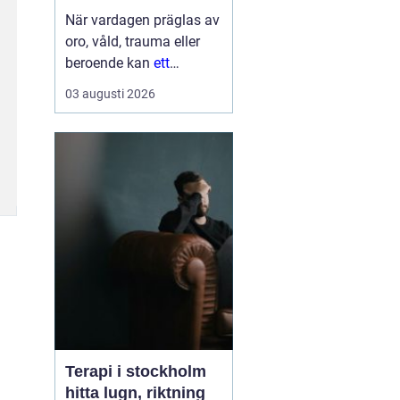
När vardagen präglas av
oro, våld, trauma eller
beroende kan
ett
Behandlingshem bli
den
03 augusti 2026
trygga punkt som
saknas. För många
kvinnor handlar det inte
bara om att få tak över
huvudet, utan om att få
skydd, professi...
Terapi i stockholm
hitta lugn, riktning