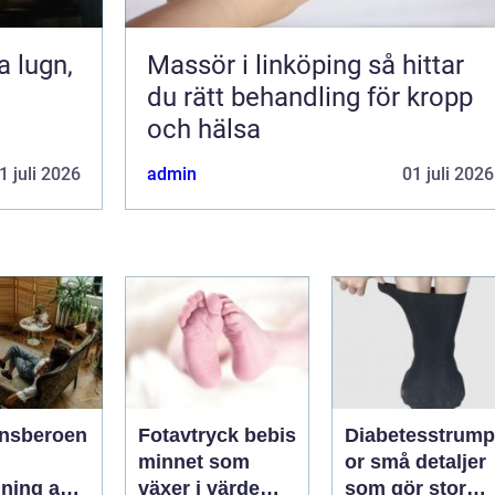
Massör i linköping så hittar
du rätt behandling för kropp
och hälsa
1 juli 2026
admin
01 juli 2026
nsberoen
Fotavtryck bebis
Diabetesstrump
minnet som
or små detaljer
ning av
växer i värde
som gör stor