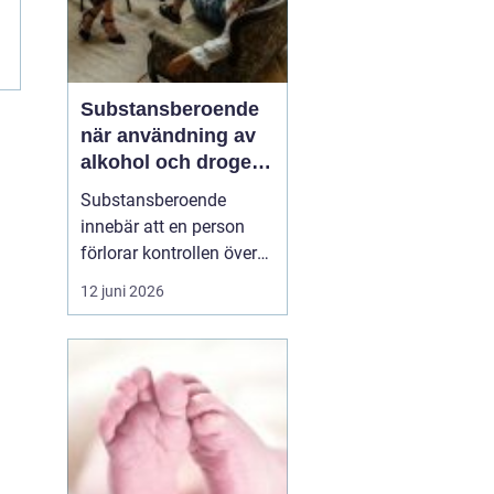
t
Substansberoende
när användning av
alkohol och droger
tar över vardagen
Substansberoende
innebär att en person
förlorar kontrollen över
sin konsumtion av
12 juni 2026
alkohol, läkemedel eller
droger. Livet börjar
kretsa kring tillgång,
användning och
återhämtning. Relationer,
arbete, hälsa och
självkänsla påverkas
steg för steg, ofta...