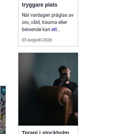
tryggare plats
När vardagen präglas av
oro, våld, trauma eller
beroende kan
ett
Behandlingshem bli
den
03 augusti 2026
trygga punkt som
saknas. För många
kvinnor handlar det inte
bara om att få tak över
huvudet, utan om att få
skydd, professi...
Terapi i stockholm