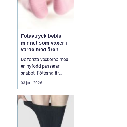
Fotavtryck bebis
minnet som växer i
värde med åren
De första veckorna med
en nyfödd passerar
snabbt. Fötterna är
pyttesmå, huden är mjuk
03 juni 2026
och varje liten rynka
känns unik. Många
föräldrar vill fånga den
här tiden på ett sätt som
håller längre än
mobilbilder. Ett
fotavt...