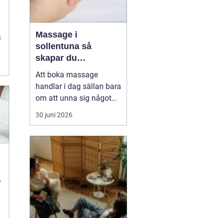
Massage i
a
sollentuna så
skapar du
återhämtning i
Att boka massage
vardagen
handlar i dag sällan bara
om att unna sig något
skönt. Allt fler i
30 juni 2026
Sollentuna söker
behandling för stress,
värk, sömnproblem och
långvarig trötthet. Rätt
typ av massage kan
hjälpa både kroppen och
hjärnan att varva ner,
lindra smärta...