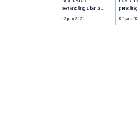
kvalificerad
med arbe
behandling utan att
pendling
personen behöver
fritidsi
02 juni 2026
02 juni 2
lämna sitt hem, sitt
ska få pl.
...