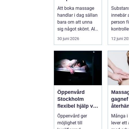
återhämtning i
alkoho
Att boka massage
Substan
vardagen
droger 
handlar i dag sällan
innebär 
vardag
bara om att unna
person f
sig något skönt. Allt
kontrolle
fler i Sollentuna
konsumt
30 juni 2026
12 juni 2
söker...
alkohol, 
Öppenvård
Massag
Stockholm
gagnef väg til
flexibel hjälp vid
återhä
beroende och
och bät
Öppenvård ger
Många i
annan
möjlighet till
lever ett 
problematik