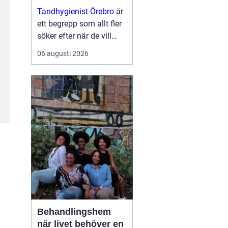
resultat
Tandhygienist Örebro
är
ett begrepp som allt fler
söker efter när de vill
fräscha upp sitt
06 augusti 2026
utseende utan kirurgi.
Många vill fylla ut linjer,
ge mer ...
Behandlingshem
när livet behöver en