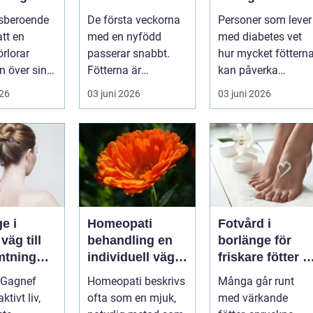
l och
med åren
skillnad för
sberoende
De första veckorna
Personer som lever
tar över
känsliga fötter
att en
med en nyfödd
med diabetes vet
en
örlorar
passerar snabbt.
hur mycket föttern
n över sin
Fötterna är
kan påverka
ion av
pyttesmå, huden är
vardagen. Nedsatt
026
03 juni 2026
03 juni 2026
läkemedel...
mjuk och varje lite...
känsel, sämre ...
e i
Homeopati
Fotvård i
l
behandling en
borlänge för
mtning
individuell väg
friskare fötter i
tre hälsa
mot bättre
vardagen
 Gagnef
Homeopati beskrivs
Många går runt
balans
aktivt liv,
ofta som en mjuk,
med värkande