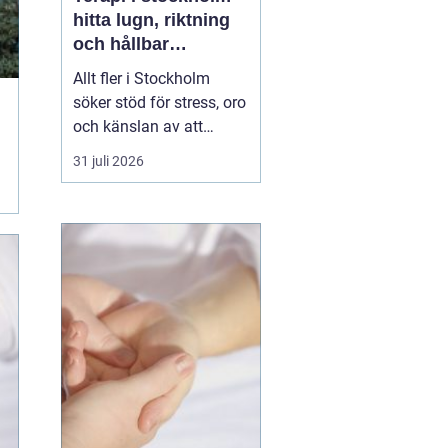
hitta lugn, riktning
och hållbar
förändring
Allt fler i Stockholm
söker stöd för stress, oro
och känslan av att
vardagen skenar. Många
31 juli 2026
har testat att vila mer,
träna eller skärpa sig,
men märker att det inte
räcker. Terapi blir då en
plats där någon lyssnar
på djupet, ställer rätt
frågor och h...