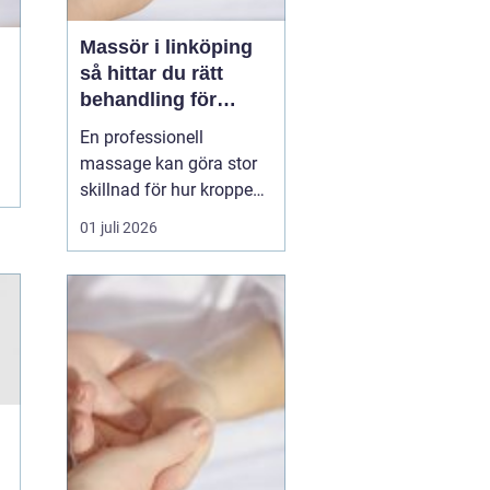
Massör i linköping
så hittar du rätt
behandling för
kropp och hälsa
En professionell
massage kan göra stor
skillnad för hur kroppen
känns i vardagen.
01 juli 2026
Många i Linköping söker
massage först när
värken blir för stor eller
när stressnivån är
ohållbar. Men massage
kan vara lika mycket
förebyggande som
behandlande. Med rät...