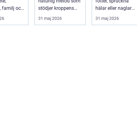
te,
naturlig metod som
fötter, spruckna
, familj och
stödjer kroppens
hälar eller naglar
ntressen som
egen
som skaver utan at
026
31 maj 2026
31 maj 2026
..
läkningsförmåga. I
göra något åt de...
stä...