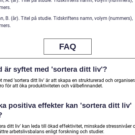
, A. (år). Titel på studie. Tidskriftens namn, volym (nummers),
mers.
, B. (år). Titel på studie. Tidskriftens namn, volym (nummers),
mers.
FAQ
 är syftet med 'sortera ditt liv'?
t med 'sortera ditt liv' är att skapa en strukturerad och organise
aro för att öka produktiviteten och välbefinnandet.
ka positiva effekter kan 'sortera ditt liv'
?
era ditt liv' kan leda till ökad effektivitet, minskade stressnivåer 
ttre arbetslivsbalans enligt forskning och studier.