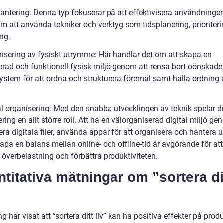
hantering: Denna typ fokuserar på att effektivisera användninge
om att använda tekniker och verktyg som tidsplanering, prioriter
ng.
nisering av fysiskt utrymme: Här handlar det om att skapa en
erad och funktionell fysisk miljö genom att rensa bort oönskade 
ystem för att ordna och strukturera föremål samt hålla ordning
al organisering: Med den snabba utvecklingen av teknik spelar di
ring en allt större roll. Att ha en välorganiserad digital miljö ge
era digitala filer, använda appar för att organisera och hantera u
pa en balans mellan online- och offline-tid är avgörande för att
 överbelastning och förbättra produktiviteten.
titativa mätningar om ”sortera di
g har visat att ”sortera ditt liv” kan ha positiva effekter på produ