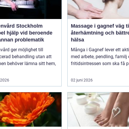
nvård Stockholm
Massage i gagnef väg till
bel hjälp vid beroende
återhämtning och bättr
annan problematik
hälsa
ård ger möjlighet till
Många i Gagnef lever ett aktiv
icerad behandling utan att
med arbete, pendling, familj
nen behöver lämna sitt hem,
fritidsintressen som ska få pl
i 2026
02 juni 2026