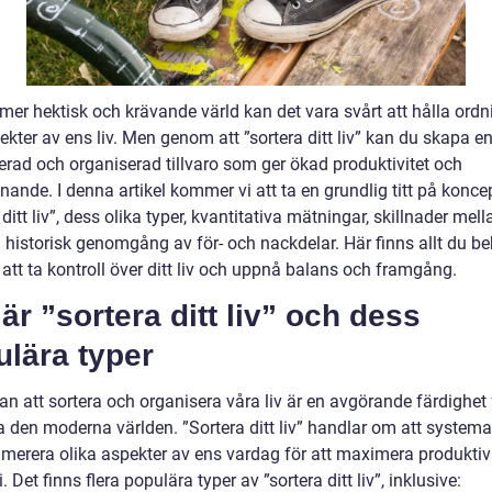
t mer hektisk och krävande värld kan det vara svårt att hålla ord
ekter av ens liv. Men genom att ”sortera ditt liv” kan du skapa e
rerad och organiserad tillvaro som ger ökad produktivitet och
nande. I denna artikel kommer vi att ta en grundlig titt på konce
 ditt liv”, dess olika typer, kvantitativa mätningar, skillnader mel
 historisk genomgång av för- och nackdelar. Här finns allt du b
 att ta kontroll över ditt liv och uppnå balans och framgång.
är ”sortera ditt liv” och dess
lära typer
 att sortera och organisera våra liv är en avgörande färdighet f
a den moderna världen. ”Sortera ditt liv” handlar om att systema
imerera olika aspekter av ens vardag för att maximera produktiv
 Det finns flera populära typer av ”sortera ditt liv”, inklusive: