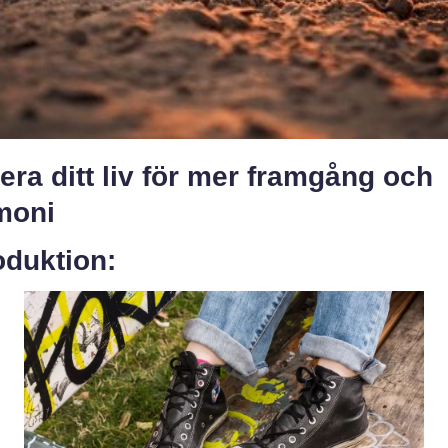
era ditt liv för mer framgång och
moni
oduktion: