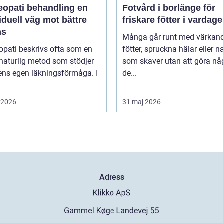
pati behandling en
Fotvård i borlänge för
iduell väg mot bättre
friskare fötter i vardag
ns
Många går runt med värkan
pati beskrivs ofta som en
fötter, spruckna hälar eller n
naturlig metod som stödjer
som skaver utan att göra nå
ens egen läkningsförmåga. I
de...
 2026
31 maj 2026
Adress