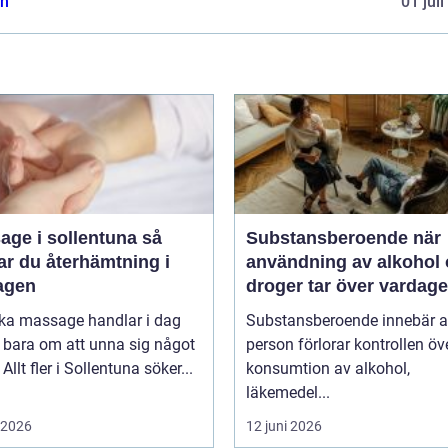
n
01 jul
ge i sollentuna så
Substansberoende när
ar du återhämtning i
användning av alkohol
agen
droger tar över vardag
oka massage handlar i dag
Substansberoende innebär a
 bara om att unna sig något
person förlorar kontrollen öv
Allt fler i Sollentuna söker...
konsumtion av alkohol,
läkemedel...
i 2026
12 juni 2026