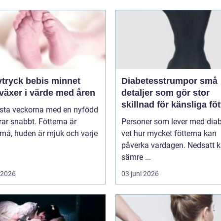
ryck bebis minnet
Diabetesstrumpor små
växer i värde med åren
detaljer som gör stor
skillnad för känsliga föt
rsta veckorna med en nyfödd
ar snabbt. Fötterna är
Personer som lever med dia
må, huden är mjuk och varje
vet hur mycket fötterna kan
påverka vardagen. Nedsatt k
sämre ...
i 2026
03 juni 2026