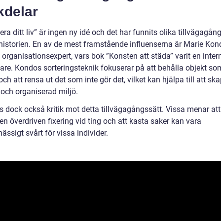
kdelar
tera ditt liv” är ingen ny idé och det har funnits olika tillvägagån
istorien. En av de mest framstående influenserna är Marie Kon
organisationsexpert, vars bok ”Konsten att städa” varit en intern
jare. Kondos sorteringsteknik fokuserar på att behålla objekt so
och att rensa ut det som inte gör det, vilket kan hjälpa till att sk
 och organiserad miljö.
s dock också kritik mot detta tillvägagångssätt. Vissa menar att
l en överdriven fixering vid ting och att kasta saker kan vara
ssigt svårt för vissa individer.