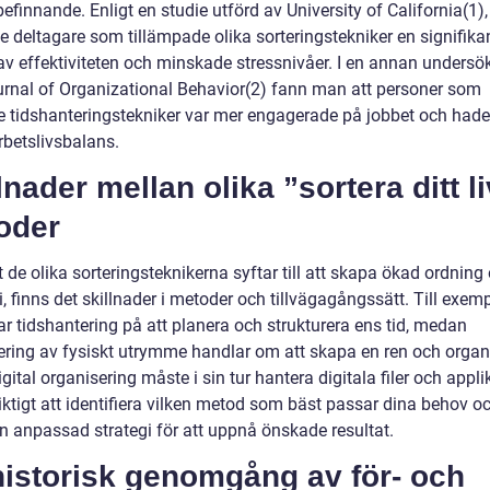
efinnande. Enligt en studie utförd av University of California(1),
e deltagare som tillämpade olika sorteringstekniker en signifika
av effektiviteten och minskade stressnivåer. I en annan undersö
urnal of Organizational Behavior(2) fann man att personer som
 tidshanteringstekniker var mer engagerade på jobbet och hade
rbetslivsbalans.
lnader mellan olika ”sortera ditt li
oder
t de olika sorteringsteknikerna syftar till att skapa ökad ordning
 finns det skillnader i metoder och tillvägagångssätt. Till exem
r tidshantering på att planera och strukturera ens tid, medan
ering av fysiskt utrymme handlar om att skapa en ren och organ
igital organisering måste i sin tur hantera digitala filer och appli
iktigt att identifiera vilken metod som bäst passar dina behov oc
n anpassad strategi för att uppnå önskade resultat.
historisk genomgång av för- och