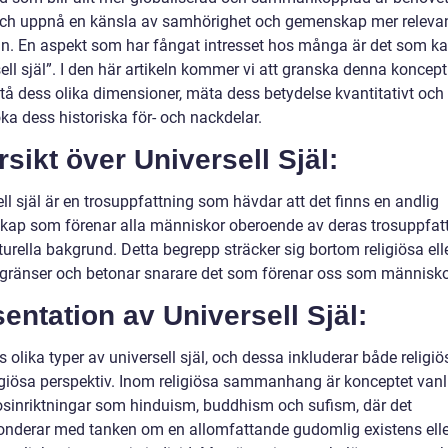
och uppnå en känsla av samhörighet och gemenskap mer releva
n. En aspekt som har fångat intresset hos många är det som ka
ell själ”. I den här artikeln kommer vi att granska denna koncept
stå dess olika dimensioner, mäta dess betydelse kvantitativt och
ka dess historiska för- och nackdelar.
sikt över Universell Själ:
ll själ är en trosuppfattning som hävdar att det finns en andlig
ap som förenar alla människor oberoende av deras trosuppfat
lturella bakgrund. Detta begrepp sträcker sig bortom religiösa ell
 gränser och betonar snarare det som förenar oss som människo
entation av Universell Själ:
s olika typer av universell själ, och dessa inkluderar både religi
ligiösa perspektiv. Inom religiösa sammanhang är konceptet vanl
osinriktningar som hinduism, buddhism och sufism, där det
onderar med tanken om en allomfattande gudomlig existens elle