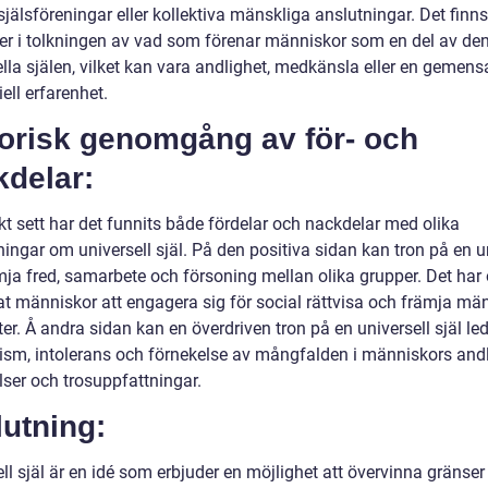
själsföreningar eller kollektiva mänskliga anslutningar. Det finn
der i tolkningen av vad som förenar människor som en del av de
ella själen, vilket kan vara andlighet, medkänsla eller en gemen
iell erfarenhet.
torisk genomgång av för- och
kdelar:
kt sett har det funnits både fördelar och nackdelar med olika
ingar om universell själ. På den positiva sidan kan tron på en u
ämja fred, samarbete och försoning mellan olika grupper. Det har
rat människor att engagera sig för social rättvisa och främja mä
ter. Å andra sidan kan en överdriven tron på en universell själ leda
sm, intolerans och förnekelse av mångfalden i människors and
lser och trosuppfattningar.
utning:
ll själ är en idé som erbjuder en möjlighet att övervinna gränser