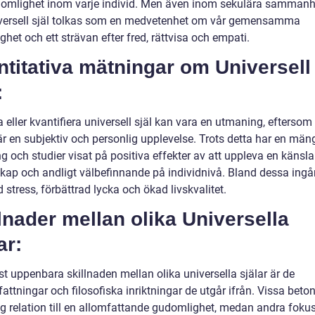
domlighet inom varje individ. Men även inom sekulära samman
versell själ tolkas som en medvetenhet om vår gemensamma
het och ett strävan efter fred, rättvisa och empati.
titativa mätningar om Universell
:
 eller kvantifiera universell själ kan vara en utmaning, eftersom
är en subjektiv och personlig upplevelse. Trots detta har en män
g och studier visat på positiva effekter av att uppleva en känsla
ap och andligt välbefinnande på individnivå. Bland dessa ingå
stress, förbättrad lycka och ökad livskvalitet.
lnader mellan olika Universella
ar:
t uppenbara skillnaden mellan olika universella själar är de
attningar och filosofiska inriktningar de utgår ifrån. Vissa beto
ig relation till en allomfattande gudomlighet, medan andra foku