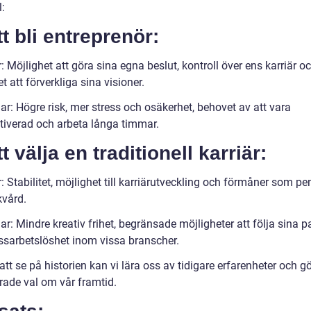
:
tt bli entreprenör:
: Möjlighet att göra sina egna beslut, kontroll över ens karriär o
t att förverkliga sina visioner.
r: Högre risk, mer stress och osäkerhet, behovet av att vara
tiverad och arbeta långa timmar.
tt välja en traditionell karriär:
: Stabilitet, möjlighet till karriärutveckling och förmåner som pe
kvård.
r: Mindre kreativ frihet, begränsade möjligheter att följa sina p
sarbetslöshet inom vissa branscher.
t se på historien kan vi lära oss av tidigare erfarenheter och g
rade val om vår framtid.