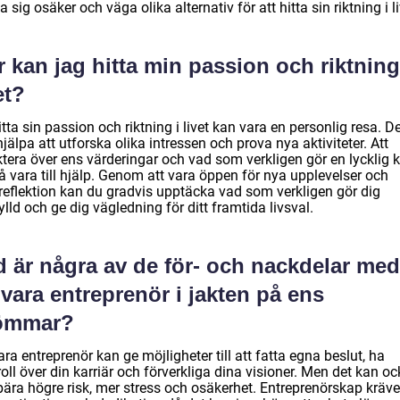
 sig osäker och väga olika alternativ för att hitta sin riktning i li
 kan jag hitta min passion och riktning
et?
itta sin passion och riktning i livet kan vara en personlig resa. D
jälpa att utforska olika intressen och prova nya aktiviteter. Att
ktera över ens värderingar och vad som verkligen gör en lycklig 
å vara till hjälp. Genom att vara öppen för nya upplevelser och
vreflektion kan du gradvis upptäcka vad som verkligen gör dig
lld och ge dig vägledning för ditt framtida livsval.
d är några av de för- och nackdelar med
 vara entreprenör i jakten på ens
ömmar?
ara entreprenör kan ge möjligheter till att fatta egna beslut, ha
oll över din karriär och förverkliga dina visioner. Men det kan o
bära högre risk, mer stress och osäkerhet. Entreprenörskap kräve