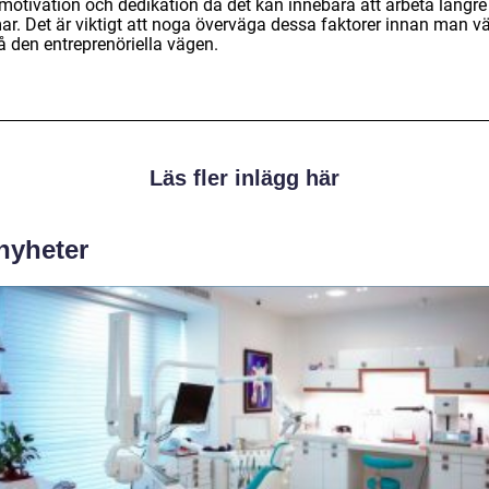
vmotivation och dedikation då det kan innebära att arbeta längre
ar. Det är viktigt att noga överväga dessa faktorer innan man vä
å den entreprenöriella vägen.
Läs fler inlägg här
 nyheter