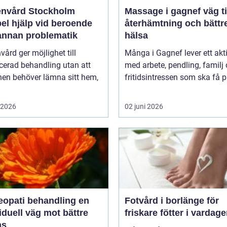
nvård Stockholm
Massage i gagnef väg till
bel hjälp vid beroende
återhämtning och bättr
annan problematik
hälsa
ård ger möjlighet till
Många i Gagnef lever ett aktiv
icerad behandling utan att
med arbete, pendling, familj
nen behöver lämna sitt hem,
fritidsintressen som ska få pl
i 2026
02 juni 2026
pati behandling en
Fotvård i borlänge för
iduell väg mot bättre
friskare fötter i vardag
ns