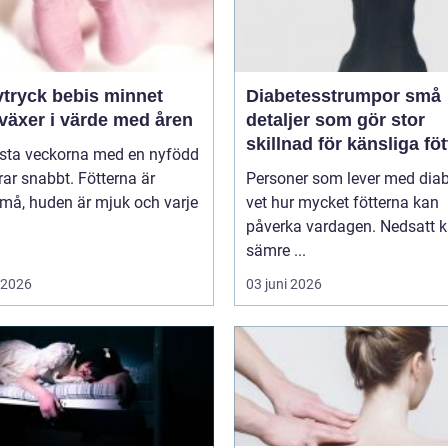
ryck bebis minnet
Diabetesstrumpor små
växer i värde med åren
detaljer som gör stor
skillnad för känsliga föt
rsta veckorna med en nyfödd
ar snabbt. Fötterna är
Personer som lever med dia
må, huden är mjuk och varje
vet hur mycket fötterna kan
påverka vardagen. Nedsatt k
sämre ...
i 2026
03 juni 2026