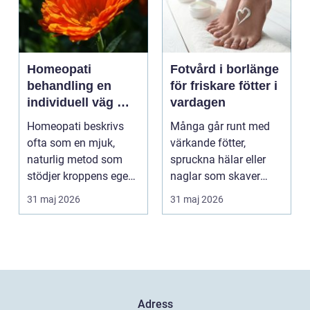
Homeopati
Fotvård i borlänge
behandling en
för friskare fötter i
individuell väg mot
vardagen
bättre balans
Homeopati beskrivs
Många går runt med
ofta som en mjuk,
värkande fötter,
naturlig metod som
spruckna hälar eller
stödjer kroppens egen
naglar som skaver
läkningsförmåga. I
utan att göra något åt
31 maj 2026
31 maj 2026
stä...
de...
Adress