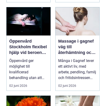
varje lite...
...
Öppenvård
Massage i gagnef
Stockholm flexibel
väg till
hjälp vid beroende
återhämtning och
och annan
bättre hälsa
Öppenvård ger
Många i Gagnef lever
problematik
möjlighet till
ett aktivt liv, med
kvalificerad
arbete, pendling, familj
behandling utan att
och fritidsintressen
personen behöver
som ska få pl...
02 juni 2026
02 juni 2026
lämna sitt hem, sitt ...