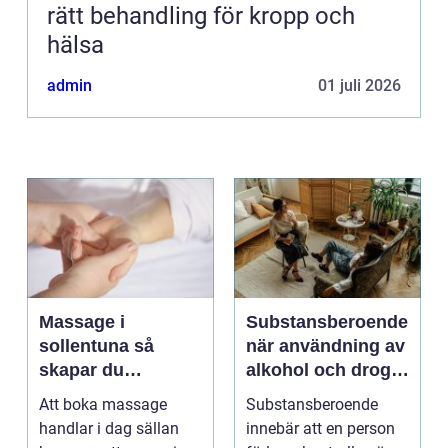
rätt behandling för kropp och
hälsa
admin
01 juli 2026
Massage i
Substansberoende
sollentuna så
när användning av
skapar du
alkohol och droger
återhämtning i
tar över vardagen
Att boka massage
Substansberoende
vardagen
handlar i dag sällan
innebär att en person