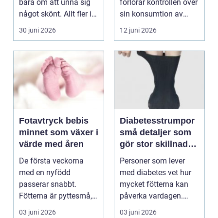
bara om att unna sig
förlorar kontrollen över
något skönt. Allt fler i
sin konsumtion av
Sollentuna söker...
alkohol, läkemedel...
30 juni 2026
12 juni 2026
Fotavtryck bebis
Diabetesstrumpor
minnet som växer i
små detaljer som
värde med åren
gör stor skillnad
för känsliga fötter
De första veckorna
Personer som lever
med en nyfödd
med diabetes vet hur
passerar snabbt.
mycket fötterna kan
Fötterna är pyttesmå,
påverka vardagen.
huden är mjuk och
Nedsatt känsel, sämre
03 juni 2026
03 juni 2026