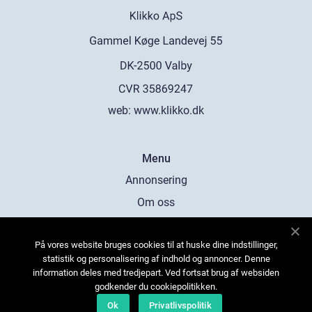
web:
www.klikko.dk
Menu
Annonsering
Om oss
Cookies
På vores website bruges cookies til at huske dine indstillinger,
Kontakta oss
statistik og personalisering af indhold og annoncer. Denne
Sitemap
information deles med tredjepart. Ved fortsat brug af websiden
godkender du cookiepolitikken.
Ok
Privatlivspolitik