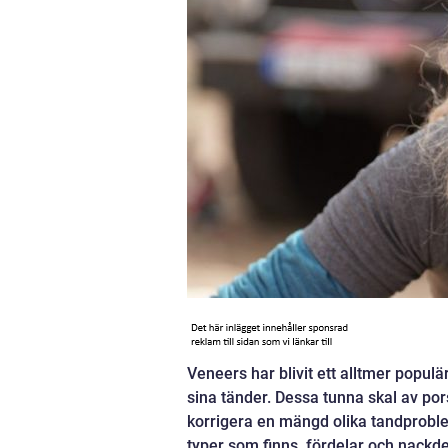
Veneers har blivit ett alltmer populä
sina tänder. Dessa tunna skal av po
korrigera en mängd olika tandproblem
typer som finns, fördelar och nackde