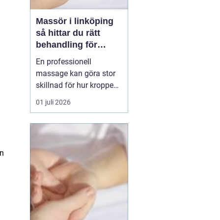
Massör i linköping
så hittar du rätt
behandling för
kropp och hälsa
En professionell
massage kan göra stor
skillnad för hur kroppen
känns i vardagen.
01 juli 2026
Många i Linköping söker
massage först när
värken blir för stor eller
när stressnivån är
en
ohållbar. Men massage
kan vara lika mycket
förebyggande som
behandlande. Med rät...