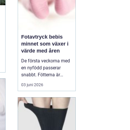
Fotavtryck bebis
minnet som växer i
värde med åren
De första veckorna med
en nyfödd passerar
snabbt. Fötterna är
pyttesmå, huden är mjuk
03 juni 2026
och varje liten rynka
känns unik. Många
föräldrar vill fånga den
här tiden på ett sätt som
håller längre än
mobilbilder. Ett
fotavt...