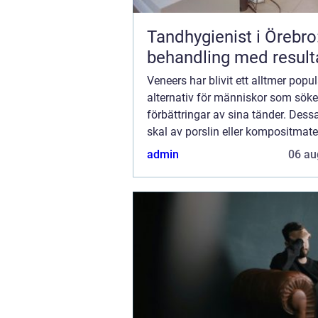
Tandhygienist i Örebro
behandling med result
Veneers har blivit ett alltmer popul
alternativ för människor som söke
förbättringar av sina tänder. Dess
skal av porslin eller kompositmate
omvandla ett leende genom att kor
admin
06 au
m&...