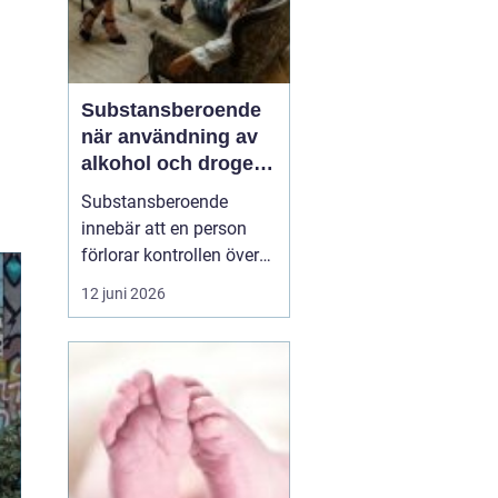
Substansberoende
när användning av
alkohol och droger
tar över vardagen
Substansberoende
innebär att en person
förlorar kontrollen över
sin konsumtion av
12 juni 2026
alkohol, läkemedel eller
droger. Livet börjar
kretsa kring tillgång,
användning och
återhämtning. Relationer,
arbete, hälsa och
självkänsla påverkas
steg för steg, ofta...