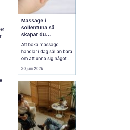
Massage i
sollentuna så
er
skapar du
r
återhämtning i
Att boka massage
vardagen
handlar i dag sällan bara
om att unna sig något
skönt. Allt fler i
30 juni 2026
Sollentuna söker
behandling för stress,
e
värk, sömnproblem och
långvarig trötthet. Rätt
typ av massage kan
hjälpa både kroppen och
hjärnan att varva ner,
lindra smärta...
h