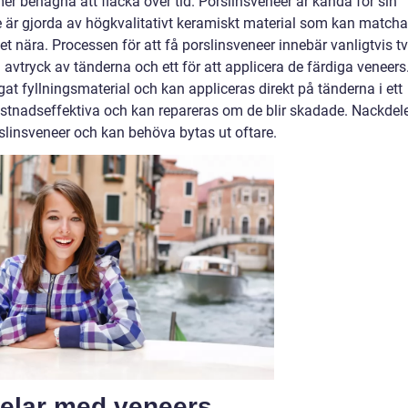
er benägna att fläcka över tid. Porslinsveneer är kända för sin
e är gjorda av högkvalitativt keramiskt material som kan matcha
t nära. Processen för att få porslinsveneer innebär vanligtvis t
a avtryck av tänderna och ett för att applicera de färdiga veneers
t fyllningsmaterial och kan appliceras direkt på tänderna i ett
stnadseffektiva och kan repareras om de blir skadade. Nackdel
orslinsveneer och kan behöva bytas ut oftare.
delar med veneers