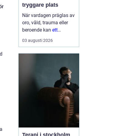
tryggare plats
ör
När vardagen präglas av
oro, våld, trauma eller
beroende kan
ett
Behandlingshem bli
den
03 augusti 2026
trygga punkt som
saknas. För många
gd
kvinnor handlar det inte
bara om att få tak över
huvudet, utan om att få
skydd, professi...
va
Terapi i stockholm