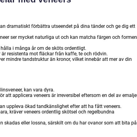
kan dramatiskt förbättra utseendet på dina tänder och ge dig ett
eneer ser mycket naturliga ut och kan matcha färgen och formen
 hålla i många år om de sköts ordentligt.
 är resistenta mot fläckar från kaffe, te och rödvin.
ver mindre tandstruktur än kronor, vilket innebär att mer av din
slinsveneer, kan vara dyra.
ör att applicera veneers är irreversibel eftersom en del av emalj
an uppleva ökad tandkänslighet efter att ha fått veneers.
bara, kräver veneers ordentlig skötsel och regelbundna
n skadas eller lossna, särskilt om du har ovanor som att bita på