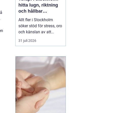
hitta lugn, riktning
och hållbar
vå
förändring
.
Allt fler i Stockholm
söker stöd för stress, oro
en
och känslan av att
vardagen skenar. Många
31 juli 2026
har testat att vila mer,
träna eller skärpa sig,
men märker att det inte
räcker. Terapi blir då en
plats där någon lyssnar
på djupet, ställer rätt
frågor och h...