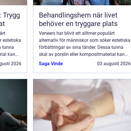
: Trygg
Behandlingshem när livet
at
behöver en tryggare plats
ärt
Veneers har blivit ett alltmer populärt
r estetiska
alternativ för människor som söker estetiska
a tunna
förbättringar av sina tänder. Dessa tunna
rial kan
skal av porslin eller kompositmaterial kan
rigera en
omvandla ett leende genom att korrigera en
gusti 2026
Saga Vinde
03 augusti 2026
m&...