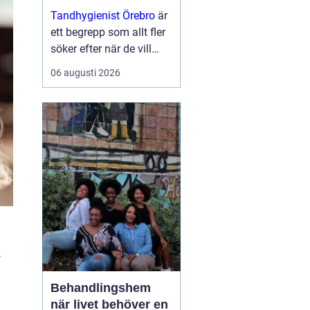
resultat
Tandhygienist Örebro
är
ett begrepp som allt fler
söker efter när de vill
fräscha upp sitt
06 augusti 2026
utseende utan kirurgi.
Många vill fylla ut linjer,
ge mer ...
v
Behandlingshem
när livet behöver en