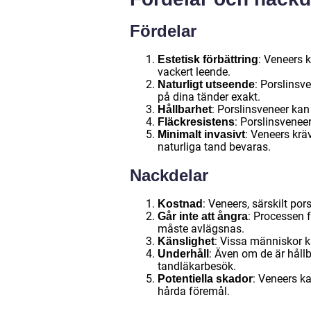
Fördelar
: Veneers 
Estetisk förbättring
vackert leende.
: Porslinsv
Naturligt utseende
på dina tänder exakt.
: Porslinsveneer kan
Hållbarhet
: Porslinsveneer
Fläckresistens
: Veneers krä
Minimalt invasivt
naturliga tand bevaras.
Nackdelar
: Veneers, särskilt por
Kostnad
: Processen f
Går inte att ångra
måste avlägsnas.
: Vissa människor k
Känslighet
: Även om de är håll
Underhåll
tandläkarbesök.
: Veneers ka
Potentiella skador
hårda föremål.