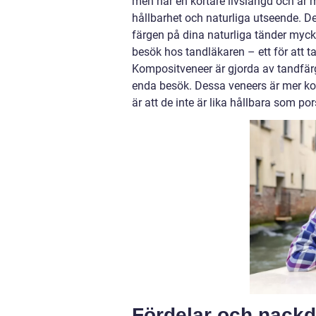
men har en kortare livslängd och är m
hållbarhet och naturliga utseende. D
färgen på dina naturliga tänder mycke
besök hos tandläkaren – ett för att t
Kompositveneer är gjorda av tandfärga
enda besök. Dessa veneers är mer ko
är att de inte är lika hållbara som p
Fördelar och nack